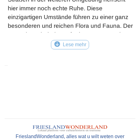
hier immer noch echte Ruhe. Diese
einzigartigen Umstände führen zu einer ganz
besonderen und reichen Flora und Fauna. Der
Kran, der sehr hohe Anforderungen an seinen
Lebensraum stellt, ist vielleicht das auffälligste
Lese mehr
Beispiel dafür.
Ein kleineres, aber ebenso interessantes
Naturschutzgebiet ist das Schaopedobbe bei
Elsloo
, eine 98 Hektar große Heide mit
Torfmooren, Sandverwehungen und
Baumgruppen.
Auch kulturhistorisch ist die Gegend mehr als
eine Reise wert. Die Torfbaugeschichte ist in
der Landschaft noch deutlich zu erkennen. Der
FrieslandWonderland, alles wat u wilt weten over