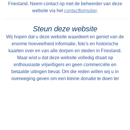
Torf wurde systematisch aus den höheren
Friesland. Neem contact op met de beheerder van deze
Gebieten abgebaut. Es entstand eine sehr
website via het
contactformulier
.
regelmäßige Landschaft mit perfekt geraden
„Vierteln“: Gräben, entlang derer der Torf in
Steun deze website
kleinen Booten zu den größeren Kanälen wie
Wij hopen dat u deze website waardeert en geniet van de
der Opsterlandse Compagnonsvaart und der
enorme hoeveelheid informatie, foto's en historische
kaarten over en van alle dorpen en steden in Friesland.
Hoofdvaart in Drenthe transportiert wurde.
Maar wist u dat deze website volledig draait op
Beide sind Teil der sogenannten (großen)
enthousiaste vrijwilligers en geen commerciële en
Turfroute, einer 230 Kilometer langen
betaalde uitingen bevat. Om die reden willen wij u in
Segelroute durch
Friesland
, Drenthe und
overweging geven om een kleine donatie te doen ter
Overijssel.
instandhouding van deze website. U kunt al doneren vanaf
€ 1,--. Dit gaat heel eenvoudig en anoniem (als u wilt) via
Es ist klar: Diese Gegend hat wirklich alles zu
een iDeal transactie. Alle bijdragen worden zeer
bieten, um einen unvergesslichen Aufenthalt
gewaardeerd en uitsluitend gebruikt voor de verdere op- en
uitbouw van deze website!
zu verbringen. Nirgendwo ist das Klischee "für
jeden etwas" passender als hier: Natur, Ruhe,
Met vriendelijke groet, Bauke Folkertsma, DeeEnAa,