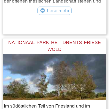
der offenen friesischen Landschaft stehen und
sich umsehen, können Sie an einigen Stellen
Lese mehr
bis zu acht Dörfer mit jeweils einer antiken
Tekst: © Foto: © Bauke Folkertsma
Kirche sehen, die die Silhouette prägt. Die
Bauweise und die Baumaterialien dieser
Kirchen unterscheiden sich je nach Region,
ebenso wie die entsprechenden Türme.
NATIONAAL PARK HET DRENTS FRIESE
Es gibt große Exemplare wie in den Städten
WOLD
Leeuwarden, Dokkum, Bolsward und Franeker,
aber auch sehr kleine und intime wie die
Klosterkapelle in Jannum.
Klicken Sie hier für weitere Informationen
Im südöstlichen Teil von Friesland und im