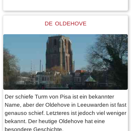
zusammen mit Harlingen die Basis für viele
Charterschiffe, die mit Touristengruppen oder
Personalverbänden auf dem Wasser fahren. Die
DE OLDEHOVE
Fischerorte zeugen von der reichen Geschichte
der Region. Die Weltmeere wurden von
Hindeloopen, Stavoren, Workum und Harlingen
zum Handel gesegelt. Auch beim Walfang
spielte Harlingen eine wichtige Rolle Die Küste
hat auch eine wichtige Rolle bei der
Verteidigung von Friesland gespielt.
Beispielsweise war die Schlacht von Warns am
26. September 1345 die wichtigste Schlacht im
Der schiefe Turm von Pisa ist ein bekannter
friesisch-niederländischen Krieg zwischen Graf
Name, aber der Oldehove in Leeuwarden ist fast
Wilhelm IV. Von Holland und den Friesen. Die
genauso schief. Letzteres ist jedoch viel weniger
Friesen siegten mit höherer Gewalt. Diese
bekannt. Der heutige Oldehove hat eine
Schlacht wird jährlich am Denkmal am Rea Klif
besondere Geschichte.