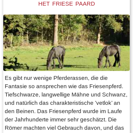
HET FRIESE PAARD
vielleicht am einfallsreichsten sind. Aber vergiss
die Sneekweek nicht. Das größte Segelereignis
der Welt auf Binnengewässern.
Das friesische Seengebiet ist perfekt für alle
Arten von Wassersportlern ausgestattet, es gibt
Wartungs- und Bootsverleihfirmen. Segelboote
aller Klassen, Schaluppen oder Yachten von
groß bis klein können an allen Wassersportorten
gemietet werden.
Es gibt nur wenige Pferderassen, die die
Fantasie so ansprechen wie das Friesenpferd.
Tiefschwarze, langwellige Mähne und Schwanz,
und natürlich das charakteristische ’vetlok’ an
den Beinen. Das Friesenpferd wurde im Laufe
der Jahrhunderte immer sehr geschätzt. Die
Römer machten viel Gebrauch davon, und das