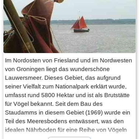
kleinen Dörfer, die von riesigen Heiden und
Flusstälern voller blühender Blumen begleitet
werden. Auch ein ideales Gebiet für
Naturliebhaber oder Ruhesuchende.
Es gibt zahlreiche Aktivitäten zu erleben, wie
Waldspaziergänge mit dem Förster und
verschiedene Workshops. Sie können auch ein
Im Nordosten von Friesland und im Nordwesten
bisschen Geschichte erleben und einen Blick
von Groningen liegt das wunderschöne
auf den Dolmen von Diever werfen. Alles in
Lauwersmeer. Dieses Gebiet, das aufgrund
allem ist die Drents-Friese Wold ein
seiner Vielfalt zum Nationalpark erklärt wurde,
wunderbarer Ort für einen ruhigen Urlaub. Und
umfasst rund 5800 Hektar und ist als Brutstätte
es lohnt sich auf jeden Fall für einen schönen
für Vögel bekannt. Seit dem Bau des
Rad- oder Wandertag in diesem
Staudamms in diesem Gebiet (1969) wurde ein
wunderschönen Naturgebiet.
Teil des Meeresbodens entwässert, was den
idealen Nährboden für eine Reihe von Vögeln
darstellt. Sie können zum Beispiel Steltkluten,