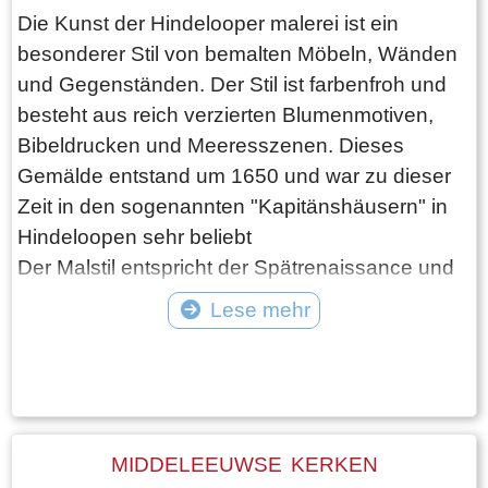
Die Kunst der Hindelooper malerei ist ein
besonderer Stil von bemalten Möbeln, Wänden
und Gegenständen. Der Stil ist farbenfroh und
besteht aus reich verzierten Blumenmotiven,
Bibeldrucken und Meeresszenen. Dieses
Gemälde entstand um 1650 und war zu dieser
Zeit in den sogenannten "Kapitänshäusern" in
Hindeloopen sehr beliebt
Der Malstil entspricht der Spätrenaissance und
dem Frühbarock des niederländischen Nordens.
Lese mehr
Dies ist an der Verwendung der
Tekst: © Foto: © Bauke Folkertsma
Akanthuspflanze, der Marmorimitation und
Darstellungen aus der griechischen Mythologie
zu erkennen. Die wichtigsten Hintergrundfarben
sind Rot, Blau, Weiß und Grün.
MIDDELEEUWSE KERKEN
Wenn Sie Hindeloopen besuchen, können Sie