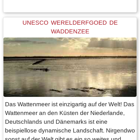
Hochlandpumpwerk in Stavoren übernommen.
Dennoch spielt das monumentale
Woudagemaal in besonderen Fällen eine
UNESCO WERELDERFGOED DE
entscheidende Rolle. Bei extrem hohem
WADDENZEE
Wasserstand wird mit der alten
Dampfpumpstation das überschüssige Wasser
so schnell wie möglich in das IJsselmeer
abgeleitet. Seit 1998 steht das Woudagemaal
auf der UNESCO-Welterbeliste.
Das Wattenmeer ist einzigartig auf der Welt! Das
Wattenmeer an den Küsten der Niederlande,
Deutschlands und Dänemarks ist eine
beispiellose dynamische Landschaft. Nirgendwo
sonst auf der Welt gibt es ein so weites und