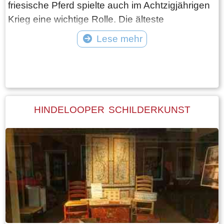
friesische Pferd spielte auch im Achtzigjährigen
Krieg eine wichtige Rolle. Die älteste
einheimische Pferderasse ist auch für ihren
Lese mehr
freundlichen Charakter bekannt Hollywood ist es
Tekst: © Foto: © William Wissink
nicht entgangen, dass das friesische Pferd auch
sehr fotogen ist. Das friesische Pferd spielt
beispielsweise eine Hauptrolle in Dutzenden
von Abenteuerfilmen, darunter Lord of the Rings,
HINDELOOPER SCHILDERKUNST
Game of Thrones und The Chronicles of Narnia.
Zu Hause in Friesland grasen Gruppen von
Friesenpferden auf der Wiese. Wirklich ein
wunderschöner Anblick, Friesland von seiner
besten Seite.
Kennen Sie übrigens den friesischen Sänger
Griet Wiersmas Hit ’Frysk Hynder’ über das
friesische Pferd?