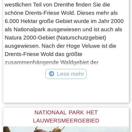
westlichen Teil von Drenthe finden Sie die
schöne Drents-Friese Wold. Dieses mehr als
6.000 Hektar große Gebiet wurde im Jahr 2000
als Nationalpark ausgewiesen und ist auch als
Natura 2000-Gebiet (Naturschutzgebiet)
ausgewiesen. Nach der Hoge Veluwe ist die
Drents-Friese Wold das größte
zusammenhängende Waldgebiet der
Niederlande. In diesem weitläufigen Waldgebiet
Lese mehr
finden Sie ausgedehnte Torf- und
Tekst: © Foto: © Hendrik van Kampen
Heidelandschaften, Sumpf- und
Treibsandgebiete, Bachtalwiesen und
wunderschöne Wälder. Diese Gegend ist perfekt
für einen schönen Rad- oder Wanderurlaub. Sie
NATIONAAL PARK HET
werden sofort die typische Landschaft der
LAUWERSMEERGEBIED
Dörfer erkennen, die Knollenfelder um die