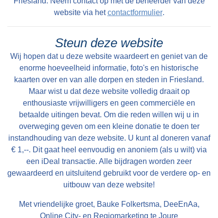
Friesland. Neem contact op met de beheerder van deze
ihre Heimat
website via het
contactformulier
.
Das niederländische und deutsche Wattenmeer
gehört seit 2009 zum UNESCO Weltkulturerbe.
Steun deze website
Der dänische Teil soll hinzugefügt werden.
Wij hopen dat u deze website waardeert en geniet van de
Das Wattenmeer lässt sich am besten bei
enorme hoeveelheid informatie, foto's en historische
friesischen Dörfern wie Moddergat, Paesens,
kaarten over en van alle dorpen en steden in Friesland.
Maar wist u dat deze website volledig draait op
Wierum, Holwerd, Zwarte Haan, Westhoek,
enthousiaste vrijwilligers en geen commerciële en
Harlingen oder Zürich erleben.
betaalde uitingen bevat. Om die reden willen wij u in
overweging geven om een kleine donatie te doen ter
instandhouding van deze website. U kunt al doneren vanaf
€ 1,--. Dit gaat heel eenvoudig en anoniem (als u wilt) via
een iDeal transactie. Alle bijdragen worden zeer
gewaardeerd en uitsluitend gebruikt voor de verdere op- en
uitbouw van deze website!
Met vriendelijke groet, Bauke Folkertsma, DeeEnAa,
Online City- en Regiomarketing te Joure