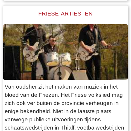
einige besondere Phänomene auf. Bei Abfahrt
und Ankunft und auf dem Boot kann es sehr voll
FRIESE ARTIESTEN
werden, aber sobald Sie auf der Insel sind,
breitet sich dieser Trubel aus und Sie erleben
Ruhe und Weite.
Je mehr wenn Sie am Strand ankommen. Dort
haben Sie kilometerlangen Sandstrand ganz für
sich alleine. Ein weiteres Phänomen ist, dass
man Gesichter des Bootes auf der Insel, auf
dem Radweg oder auf der Terrasse erkennt.
Immer wieder sieht man dieselben Menschen.
Van oudsher zit het maken van muziek in het
Dadurch erscheinen die Watteninseln groß und
bloed van de Friezen. Het Friese volkslied mag
klein zugleich.
zich ook ver buiten de provincie verheugen in
Obwohl die Watteninseln alle die gleichen
enige bekendheid. Niet in de laatste plaats
Grundzutaten wie Dörfer, Dünen und Strände
vanwege publieke uitvoeringen tijdens
enthalten, unterscheiden sie sich auch auf
schaatswedstrijden in Thialf, voetbalwedstrijden