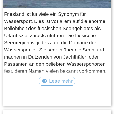
Lauwersoog oder Harlingen zurückkehren.
Bücher sind darüber geschrieben worden.
Friesland ist für viele ein Synonym für
Dieses Inselgefühl hat man meines Wissens nur
Wassersport. Dies ist vor allem auf die enorme
auf den Watteninseln!
Beliebtheit des friesischen Seengebietes als
Urlaubsziel zurückzuführen. Die friesische
Seenregion ist jedes Jahr die Domäne der
Wassersportler. Sie segeln über die Seen und
machen in Dutzenden von Jachthäfen oder
Passanten an den beliebten Wassersportorten
fest, deren Namen vielen bekannt vorkommen.
Sneek, Joure, Langweer, Heeg, Elahuizen,
Lese mehr
Terherne, um nur eine Handvoll zu nennen
Tekst: © Foto: © Bauke Folkertsma
Darüber hinaus werden während der Saison
zahlreiche Wassersportveranstaltungen
organisiert, in deren Bereich die von der SKS
und der IFKS organisierten Skûtsjesilen