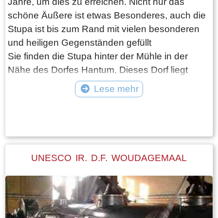
Jahre, um dies zu erreichen. Nicht nur das
schöne Äußere ist etwas Besonderes, auch die
Stupa ist bis zum Rand mit vielen besonderen
und heiligen Gegenständen gefüllt
Sie finden die Stupa hinter der Mühle in der
Nähe des Dorfes Hantum. Dieses Dorf liegt
einige Kilometer nördlich von Dokkum. Die
Lese mehr
Stupa ist jeden Sonntag für Besucher geöffnet,
Tekst: © Foto: © Bauke Folkertsma
einschließlich einer Tasse Tee und einer Tour.
Ein kleines Geschenk wird geschätzt. Gruppen
nach Vereinbarung.
UNESCO IR. D.F. WOUDAGEMAAL