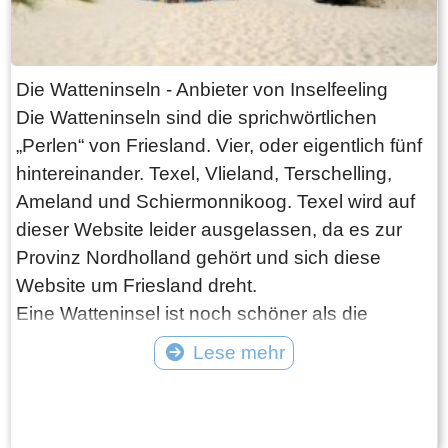
Geld aus ganz Friesland eingeflossen. Nach
einem energetischen Start stellte sich schnell
heraus, dass die Oberfläche nicht wirklich für
Die Watteninseln - Anbieter von Inselfeeling
das enorme Gewicht des Turms ausgelegt war,
Die Watteninseln sind die sprichwörtlichen
dessen Wände an der Basis meterdicke sind.
„Perlen“ von Friesland. Vier, oder eigentlich fünf
Sofort unter Berücksichtigung der Senkung
hintereinander. Texel, Vlieland, Terschelling,
während des Baus eingreifen. Vergeblich blieb
Ameland und Schiermonnikoog. Texel wird auf
ein gekrümmter, halbfertiger Turm übrig.
dieser Website leider ausgelassen, da es zur
Mit dem Oldehove hat Leeuwarden die
Provinz Nordholland gehört und sich diese
Wettbewerb mit der Stadt Groningen und ihrem
Website um Friesland dreht.
wunderschönen Martini-Turm endgültig verloren,
Eine Watteninsel ist noch schöner als die
aber was für eine Schönheit eines Denkmals ist
andere. Sie haben ein paar wichtige und
Lese mehr
die Stadt Leeuwarden geblieben. Der Oldehove
beliebte Gemeinsamkeiten, die unermesslich
kann besichtigt und bestiegen werden. Die
Tekst: © FrieslandWonderland Foto: © Bauke Folkertsma
langen goldenen Sandstrände.
Öffnungszeiten finden Sie unter
Beim Besuch einer der Watteninseln treten
https://www.oldehove.eu