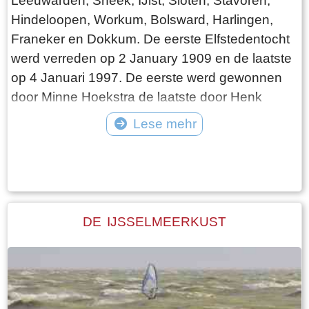
Leeuwarden, Sneek, IJlst, Sloten, Stavoren,
Hindeloopen, Workum, Bolsward, Harlingen,
Franeker en Dokkum. De eerste Elfstedentocht
werd verreden op 2 January 1909 en de laatste
op 4 Januari 1997. De eerste werd gewonnen
door Minne Hoekstra de laatste door Henk
Angenent. Tegenwoordig wordt met weemoed
Lese mehr
teruggedacht aan de tijden dat er nog
Tekst: © Foto: © Bauke Folkertsma
Elfstedentochten waren. Door de opwarming
van het klimaat lijkt het er op dat het voorgoed
voorbij is met deze bijzondere traditie. Toch is dit
niet helemaal waar. Bij gebrek aan ijs kan de
DE IJSSELMEERKUST
tocht der tochten op allerlei andere manieren
worden beleefd en daar wordt het hele jaar rond
gretig gebruik van gemaakt. (tekst volgt)