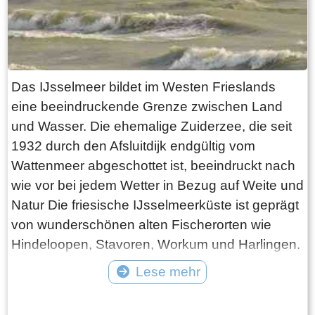
Das IJsselmeer bildet im Westen Frieslands
eine beeindruckende Grenze zwischen Land
und Wasser. Die ehemalige Zuiderzee, die seit
1932 durch den Afsluitdijk endgültig vom
Wattenmeer abgeschottet ist, beeindruckt nach
wie vor bei jedem Wetter in Bezug auf Weite und
Natur Die friesische IJsselmeerküste ist geprägt
von wunderschönen alten Fischerorten wie
Hindeloopen, Stavoren, Workum und Harlingen.
Es gibt aber auch malerische Dörfer wie
Lese mehr
Cornwerd, Gaast und Piaam, ganz zu
Tekst: © Foto: © Bauke Folkertsma
schweigen vom größeren Makkum. Letzteres ist