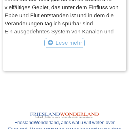
vielfältiges Gebiet, das unter dem Einfluss von
Ebbe und Flut entstanden ist und in dem die
Veränderungen täglich spürbar sind.
Ein ausgedehntes System von Kanälen und
Schluchten ist mit trockenen Sandbänken
Lese mehr
durchsetzt. Muschelbänke, nährstoffreiches
Tekst: © Foto: © FrieslandWonderland
Wattenmeer, weite Salzwiesen, weiße
Sandstrände und Dünen und hier und da
wehende Seegrasfelder. Diese landschaftliche
Vielfalt macht das Wattenmeer zu einem
einzigartigen Lebensraum, den viele Besucher
das ganze Jahr über genießen können.
Das Wattenmeer ist ein unverzichtbarer
Zwischenstopp für Millionen von Vögeln
während ihrer Wanderung. Und mehr als 10.000
FrieslandWonderland, alles wat u wilt weten over
oft seltene Pflanzen- und Tierarten finden hier