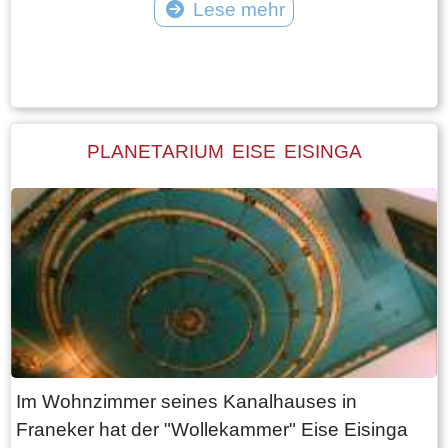
Lese mehr
Löffler und graue Randbeine sehen oder, wenn
Tekst: © Foto: © Bauke Folkertsma
Sie Glück haben, den Seeadler, der in den
letzten Jahren hier zu brüten begonnen hat.
Während der Vogelwanderung im Frühjahr und
Herbst können Sie sogar 30.000 Nonnengänse
PLANETARIUM EISE EISINGA
an einem Tag überfliegen sehen. Dies macht
das Lauwersmeer bei Vogel- und
Naturliebhabern sehr beliebt. Neben Vögeln
können Sie in diesem wunderschönen
Naturschutzgebiet auch Füchse, schottische
Hochländer und Konik-Pferde beobachten.
Das Gebiet Lauwersmeer verfügt über ein
Aktivitätszentrum, das ein idealer
Ausgangspunkt ist, um diese Gegend zu
Im Wohnzimmer seines Kanalhauses in
erkunden. Es gibt Aktivitäten und Kurse für Jung
Franeker hat der "Wollekammer" Eise Eisinga
und Alt. Neben all dieser schönen Natur und