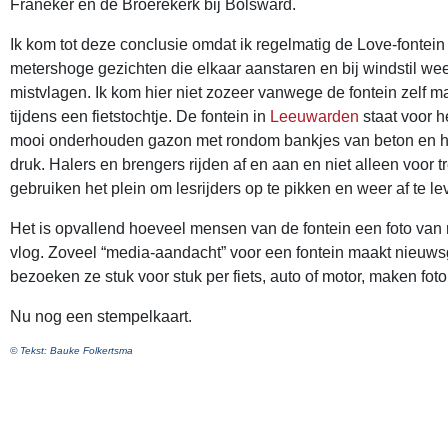
Franeker en de Broerekerk bij Bolsward.
Ik kom tot deze conclusie omdat ik regelmatig de Love-fontein
metershoge gezichten die elkaar aanstaren en bij windstil wee
mistvlagen. Ik kom hier niet zozeer vanwege de fontein zelf maa
tijdens een fietstochtje. De fontein in
Leeuwarden
staat voor h
mooi onderhouden gazon met rondom bankjes van beton en hout.
druk. Halers en brengers rijden af en aan en niet alleen voor tr
gebruiken het plein om lesrijders op te pikken en weer af te le
Het is opvallend hoeveel mensen van de fontein een foto van m
vlog. Zoveel “media-aandacht” voor een fontein maakt nieuwsgi
bezoeken ze stuk voor stuk per fiets, auto of motor, maken fot
Nu nog een stempelkaart.
© Tekst: Bauke Folkertsma