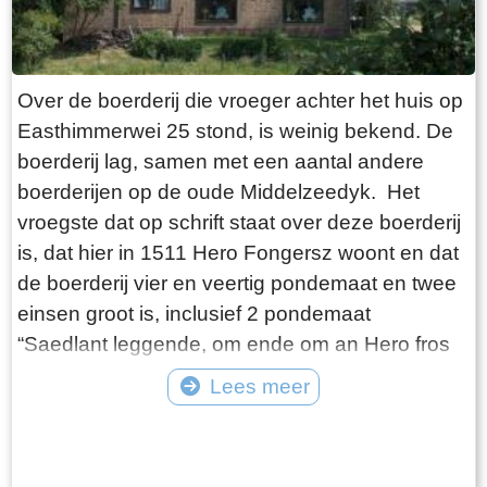
ynmitsele mei it opskrift: `De eerste steen deser
Nieuwe kerke was gelegd door Frans Julius
Johan van Eisinga aet 18 Kleinzoon van de
Over de boerderij die vroeger achter het huis op
heer Grietman Vegelin van Claerbergen`.
Easthimmerwei 25 stond, is weinig bekend. De
Vegelin van Claerbergen wie doedestiids
boerderij lag, samen met een aantal andere
grietman fan ‘e grietenij Doniawerstal, wer’t
boerderijen op de oude Middelzeedyk. Het
Goaiïngaryp ta hearde. It bysûndere fan dizze
vroegste dat op schrift staat over deze boerderij
nije tsjerke binne de seis brânskildere finsters,
is, dat hier in 1511 Hero Fongersz woont en dat
makke troch Ype Staak út Snits. Yn elts finster
de boerderij vier en veertig pondemaat en twee
steane nammen fan bestjoeders en kolleesjes
einsen groot is, inclusief 2 pondemaat
yn ’e provinsje Fryslân en sels dy fan stêdhâlder
“Saedlant leggende, om ende om an Hero fros
Willem V. Nijsgjirrich oan dit finster is de hjir yn
huijs ende Heem“. Het weiland ligt vanaf de
Lees meer
fermelde spreuk: `Honi soit qui mal i pense`, dy’t
boerderij tot aan de Mieddyk en het “hoijland” ligt
docht tinken oan it Ingelske Keningshûs (orde
Tekst: © Wytske Heida Foto: © Atse Bruin
in het Meerland (Marlân). De boer moet over het
van de Engelse kouseband). Op it westen fan
Tiltsje, Suderbuursterleane, door het dorp
de tsjerke stiet it klokhûs. Yn ‘e beneficiaal