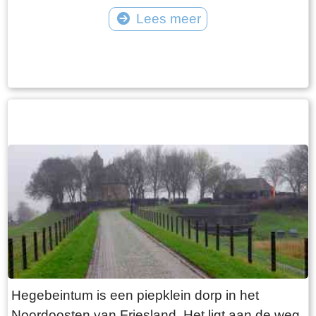
vangt iedereen bot bij Laaksum.
van Jongemastate. Het poortgebouw geeft
Lees meer
toegang tot het park Jongemastate. In het
Tekst: © Bauke Folkertsma Foto: © Bauke Folkertsma
poortgebouw zit een zware groene deur waarop
met statige sierletters “gelieve de deur te sluiten
aub”. Het is de moeite waard om het park eens
te bekijken. Je vindt er stinzenflora en stenen
restanten van de state die er eens gestaan
heeft. Grote brokken zandsteen liggen her en
der verspreid door het park alsof er een enorme
explosie heeft plaatsgevonden. Niets is minder
waar. De laatste bewoner van Jongemastate
was Burgemeester van Slooten. Hij was
burgemeester van de gemeente
Rauwerderhem. Het voormalige gemeentehuis
staat een eindje verderop. Het is moeilijk voor te
Hegebeintum is een piepklein dorp in het
stellen maar toen hij verhuisde heeft hij de state
Noordoosten van Friesland. Het ligt aan de weg