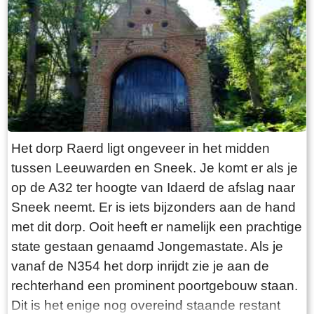
“Laaksumer Bot” suggereert dat de vis terplekke
gevangen wordt. En niets is minder waar.
Tegenover de twee visrestaurants ligt in het
kleinste haventje van Europa eenzaam en
alleen de HL6. Navraag in het restaurant leert
dan dit de vissersboot van de gebroeders De
Vries is. Zij zijn de laatste overgebleven vissers
van Laaksum. Eerder was er sprake van een
Het dorp Raerd ligt ongeveer in het midden
bescheiden vloot maar de meeste vissers van
tussen Leeuwarden en Sneek. Je komt er als je
Laaksum zijn er al lang geleden mee gestopt.
op de A32 ter hoogte van Idaerd de afslag naar
De gebroeders De Vries houden het dus nog vol
Sneek neemt. Er is iets bijzonders aan de hand
en vangen regelmatig bot bij Laaksum. Ik hoor
met dit dorp. Ooit heeft er namelijk een prachtige
dat de ze inmiddels aardig op leeftijd zijn, in
state gestaan genaamd Jongemastate. Als je
ieder geval over de zestig. Ik hoop dat ze het
vanaf de N354 het dorp inrijdt zie je aan de
nog even kunnen volhouden tot aan hun
rechterhand een prominent poortgebouw staan.
pensioenleeftijd. Want zodra zij ermee stoppen
Dit is het enige nog overeind staande restant