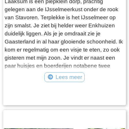
Laaksum is een piepklein dorp, prachtig
gelegen aan de IJsselmeerkust onder de rook
van Stavoren. Terplekke is het IJsselmeer op
zijn smalst. Je ziet bij helder weer Enkhuizen
duidelijk liggen. Als je je omdraait zie je
Gaasterland in al haar glooiende schoonheid. Ik
kom er regelmatig om een visje te eten, zo ook
gisteren met mijn zoon. Je vindt er naast een
paar huisjes en boerderijen notabene twee
visrestaurants op steenworp afstand van elkaar.
Lees meer
Er schijnt het jaar rond voldoende klandizie te
Tekst: © Bauke Folkertsma Foto: © Bauke Folkertsma
zijn voor beide en dat stelt gerust. Gisteren
stond er “Laaksumer Bot” op de kaart bij het
linker restaurant dat sinds een paar jaar in de
voormalige zoutloods gevestigd is. Zolang de
voorraad strekt welteverstaan. De naam