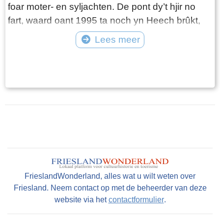
foar moter- en syljachten. De pont dy’t hjir no
fart, waard oant 1995 ta noch yn Heech brûkt,
mar is troch feroaringen dêr út ‘e feart nommen
Lees meer
en nei Goaiïngaryp sleept en opknapt. De pont
Tekst: © Plaatselijk Belang Goingarijp Foto: © Plaatselijk Belang Goingarijp
fart troch it oanlûken fan in ketting troch in
elektromoter. Jo moatte twa boppe elkoar
sittende knoppen yndrukke om de pont farre te
litten. Nei inkelde sekonden fart de pont. Mar
foardat jo dit dogge: sjoch goed út of der ek
boaten oankomme. De ketting komt nammentlik
omheech as de pont begjinte farren!
FrieslandWonderland, alles wat u wilt weten over
Friesland. Neem contact op met de beheerder van deze
website via het
contactformulier
.