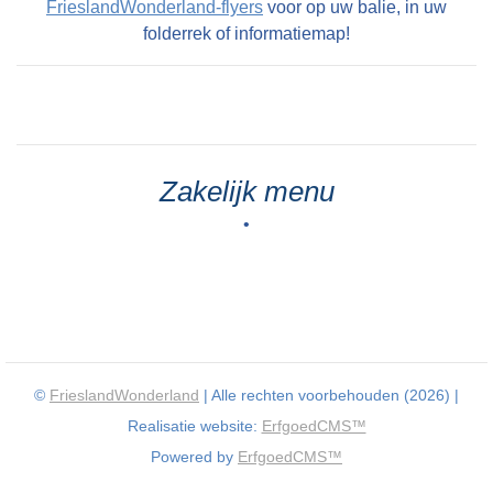
FrieslandWonderland-flyers
voor op uw balie, in uw
folderrek of informatiemap!
Zakelijk menu
•
©
FrieslandWonderland
| Alle rechten voorbehouden (2026) |
Realisatie website:
ErfgoedCMS™
Powered by
ErfgoedCMS™