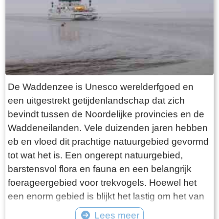
want deze is aan de binnenkant ook de moeite
waard. Er hangt een aantal historische houten
rouwborden aan de muur. In de huizen brandt
licht en de kachel. Aan de andere kant van de
terp loop je weer naar beneden, nu via voetpad
van gele klinkers. Als je daarna links aanhoudt
De Waddenzee is Unesco werelderfgoed en
kom je gewoon weer uit waar je bent begonnen.
een uitgestrekt getijdenlandschap dat zich
Het is moeilijk voor te stellen dat een dergelijk
bevindt tussen de Noordelijke provincies en de
terp ooit door mensenhanden is gemaakt.
Waddeneilanden. Vele duizenden jaren hebben
Terpen hadden een belangrijke functie als
eb en vloed dit prachtige natuurgebied gevormd
bescherming tegen overstromingen vanuit zee.
tot wat het is. Een ongerept natuurgebied,
Na de aanleg van dijken werden ze, ontdaan
barstensvol flora en fauna en een belangrijk
van hun nut, voor het grootste deel weer
foerageergebied voor trekvogels. Hoewel het
afgegraven. De vruchtbare grond naar elders
een enorm gebied is blijkt het lastig om het van
verscheept. Hoe rigoureus deze vorm van
dichtbij te zien en ervaren. Natuurlijk kun je in
Lees meer
“mijnbouw” tekeer ging zie je het best in