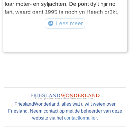
foar moter- en syljachten. De pont dy’t hjir no
fart, waard oant 1995 ta noch yn Heech brûkt,
mar is troch feroaringen dêr út ‘e feart nommen
Lees meer
en nei Goaiïngaryp sleept en opknapt. De pont
Tekst: © Plaatselijk Belang Goingarijp Foto: © Plaatselijk Belang Goingarijp
fart troch it oanlûken fan in ketting troch in
elektromoter. Jo moatte twa boppe elkoar
sittende knoppen yndrukke om de pont farre te
litten. Nei inkelde sekonden fart de pont. Mar
foardat jo dit dogge: sjoch goed út of der ek
boaten oankomme. De ketting komt nammentlik
omheech as de pont begjinte farren!
FrieslandWonderland, alles wat u wilt weten over
Friesland. Neem contact op met de beheerder van deze
website via het
contactformulier
.