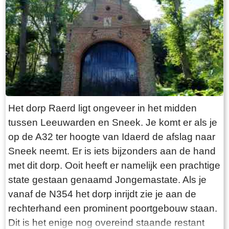
“Laaksumer Bot” suggereert dat de vis terplekke
gevangen wordt. En niets is minder waar.
Tegenover de twee visrestaurants ligt in het
kleinste haventje van Europa eenzaam en
alleen de HL6. Navraag in het restaurant leert
dan dit de vissersboot van de gebroeders De
Vries is. Zij zijn de laatste overgebleven vissers
van Laaksum. Eerder was er sprake van een
Het dorp Raerd ligt ongeveer in het midden
bescheiden vloot maar de meeste vissers van
tussen Leeuwarden en Sneek. Je komt er als je
Laaksum zijn er al lang geleden mee gestopt.
op de A32 ter hoogte van Idaerd de afslag naar
De gebroeders De Vries houden het dus nog vol
Sneek neemt. Er is iets bijzonders aan de hand
en vangen regelmatig bot bij Laaksum. Ik hoor
met dit dorp. Ooit heeft er namelijk een prachtige
dat de ze inmiddels aardig op leeftijd zijn, in
state gestaan genaamd Jongemastate. Als je
ieder geval over de zestig. Ik hoop dat ze het
vanaf de N354 het dorp inrijdt zie je aan de
nog even kunnen volhouden tot aan hun
rechterhand een prominent poortgebouw staan.
pensioenleeftijd. Want zodra zij ermee stoppen
Dit is het enige nog overeind staande restant