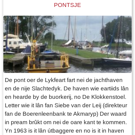
wurdt njonken de pleats yn de heaberch
PONTSJE
boerderij. Daarna komt deze in de verkoop.
opslein. It lêste langhûs mei byhearrende
LC 10-12-1800: Eene uitmuntende Vrugtdoende
heaberch yn Fryslân stiet, folslein restaurearre,
en zeer geryflyke ZATHE en LANDEN met
yn it doarp Warten. It is as museum ynrjochte (
deszelfs HUIZINGE en HOVINGE cum annexis,
boujier 1725)
staande en geleegen onder den Dorpe Folsgara
, in het geheel groot na naam 69 Pondematen
alle kostelyke Greidlanden belast met 17 1/2
Stuivers Schattinge wordende by Yme Keimpes
cum uxore bewoond tot St Petry en May 1801
De pont oer de Lykfeart fart nei de jachthaven
en kan alsdan vry van Huuringe door den Koper
en de nije Slachtedyk. De haven wie eartiids lân
worden aangevaard.
en hearde by de buorkerij, no De Klokkenstoel.
Letter wie it lân fan Siebe van der Leij (direkteur
fan de Boerenleenbank te Akmaryp) Der waard
in pream brûkt om nei de oare kant te kommen.
Yn 1963 is it lân útbaggere en no is it in haven