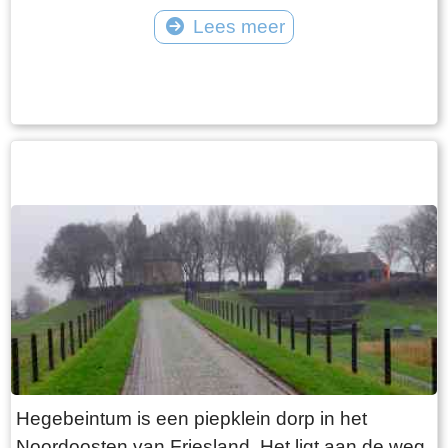
vangt iedereen bot bij Laaksum.
van Jongemastate. Het poortgebouw geeft
Lees meer
toegang tot het park Jongemastate. In het
Tekst: © Bauke Folkertsma Foto: © Bauke Folkertsma
poortgebouw zit een zware groene deur waarop
met statige sierletters “gelieve de deur te sluiten
aub”. Het is de moeite waard om het park eens
te bekijken. Je vindt er stinzenflora en stenen
restanten van de state die er eens gestaan
heeft. Grote brokken zandsteen liggen her en
der verspreid door het park alsof er een enorme
explosie heeft plaatsgevonden. Niets is minder
waar. De laatste bewoner van Jongemastate
was Burgemeester van Slooten. Hij was
burgemeester van de gemeente
Rauwerderhem. Het voormalige gemeentehuis
staat een eindje verderop. Het is moeilijk voor te
Hegebeintum is een piepklein dorp in het
stellen maar toen hij verhuisde heeft hij de state
Noordoosten van Friesland. Het ligt aan de weg