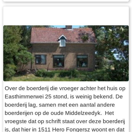
de pleatsen op dizze dyk. Walma state is fan
âlds in aadlike state. De state hat fiskrjochten en
rjocht op swannejacht. Op âlde kaarten stiet
neist de pleats noch in wier. Yn 1511 wurdt der
noch in stinsgrêft neamd. Ut it Register fan
oanbring fan 1511 docht bliken dat Epa Ighaz
“eijgen geërffd” eigner is en Albert Hoytes
pachtboer op de grutste pleats ûnder Folsgara.
De buorkerij omfiemet LXXX (80) pûn lân,
wêrfan “36 ponden Hooijland, 31 ponden
Grasland en 7 ponden Reijdland”. It lân súdlik
Over de boerderij die vroeger achter het huis op
fan de pleats wurdt it “lege meden” neamd, dêr’t
Easthimmerwei 25 stond, is weinig bekend. De
it rijeedmeer (reidmar) leit. It rijeedland (reidlân)
boerderij lag, samen met een aantal andere
leit tsjin de “die grote Rien”. Fierders is der noch
boerderijen op de oude Middelzeedyk. Het
“6 ponden saedlant leggende, om ende om op
vroegste dat op schrift staat over deze boerderij
ende an Epas vors. stins graft”. Dizze stinsgrêft
is, dat hier in 1511 Hero Fongersz woont en dat