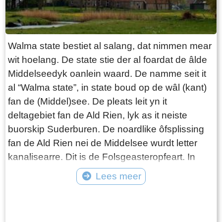
Brink krige as earste in telefoan. As men belje
woe, koe men dêr telâne, of de bakker kaam by
dy lâns as der in berjocht foar dy wie. Jo wisten
Walma state bestiet al salang, dat nimmen mear
net better, sa groeiden wy op en it koe bêst. It
wit hoelang. De state stie der al foardat de âlde
hûs bestie, útsein de bakkerij, út in wenkeamer,
Middelseedyk oanlein waard. De namme seit it
in koken-keamer, in sliepkeamer en in winkel.
al “Walma state”, in state boud op de wâl (kant)
De bern sliepten boppe op ’e souder. De oven
fan de (Middel)see. De pleats leit yn it
fan de bakkerij waard earstoan ferwaarme troch
deltagebiet fan de Ald Rien, lyk as it neiste
it ferbaarnen fan hout en turf. Letter waard de
buorskip Suderburen. De noardlike ôfsplissing
oven ferwaarme troch middel fan in oaljebrâner.
fan de Ald Rien nei de Middelsee wurdt letter
De oalje waard opslein yn oaljefetten achter de
kanalisearre. Dit is de Folsgeasteropfeart. In
bakkerij. Yn de oarlochsjierren waarden de ruten
wetterke dat hjirop út komt, is de âlde opfeart nei
Lees meer
fan de bakkerij fertsjustere en learden
de pleats. By it oanlizzen fan de âlde
ûnderdûkers de doarpsbewenners it skaken.
Tekst: © Wytske Heida Foto: © Atse Bruin
Middelseedyk wurdt gebrûk makke fan de
terpen dy’t der al binne. Walma State is ien fan