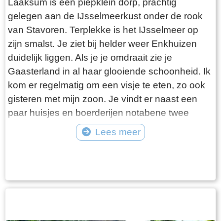
Laaksum is een piepklein dorp, prachtig
gelegen aan de IJsselmeerkust onder de rook
van Stavoren. Terplekke is het IJsselmeer op
zijn smalst. Je ziet bij helder weer Enkhuizen
duidelijk liggen. Als je je omdraait zie je
Gaasterland in al haar glooiende schoonheid. Ik
kom er regelmatig om een visje te eten, zo ook
gisteren met mijn zoon. Je vindt er naast een
paar huisjes en boerderijen notabene twee
visrestaurants op steenworp afstand van elkaar.
Lees meer
Er schijnt het jaar rond voldoende klandizie te
Tekst: © Bauke Folkertsma Foto: © Bauke Folkertsma
zijn voor beide en dat stelt gerust. Gisteren
stond er “Laaksumer Bot” op de kaart bij het
linker restaurant dat sinds een paar jaar in de
voormalige zoutloods gevestigd is. Zolang de
voorraad strekt welteverstaan. De naam