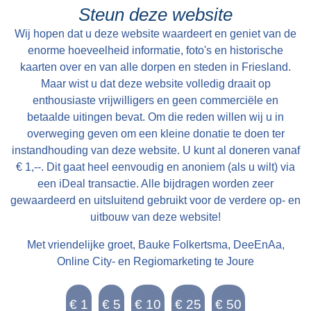
Johan van Eisinga aet 18 Kleinzoon van de
Steun deze website
heer Grietman Vegelin van Claerbergen`.
Wij hopen dat u deze website waardeert en geniet van de
Vegelin van Claerbergen wie doedestiids
enorme hoeveelheid informatie, foto's en historische
grietman fan ‘e grietenij Doniawerstal, wer’t
kaarten over en van alle dorpen en steden in Friesland.
Maar wist u dat deze website volledig draait op
Goaiïngaryp ta hearde. It bysûndere fan dizze
enthousiaste vrijwilligers en geen commerciële en
nije tsjerke binne de seis brânskildere finsters,
betaalde uitingen bevat. Om die reden willen wij u in
makke troch Ype Staak út Snits. Yn elts finster
overweging geven om een kleine donatie te doen ter
steane nammen fan bestjoeders en kolleesjes
instandhouding van deze website. U kunt al doneren vanaf
yn ’e provinsje Fryslân en sels dy fan stêdhâlder
€ 1,--. Dit gaat heel eenvoudig en anoniem (als u wilt) via
Willem V. Nijsgjirrich oan dit finster is de hjir yn
een iDeal transactie. Alle bijdragen worden zeer
gewaardeerd en uitsluitend gebruikt voor de verdere op- en
fermelde spreuk: `Honi soit qui mal i pense`, dy’t
uitbouw van deze website!
docht tinken oan it Ingelske Keningshûs (orde
van de Engelse kouseband). Op it westen fan
Met vriendelijke groet, Bauke Folkertsma, DeeEnAa,
de tsjerke stiet it klokhûs. Yn ‘e beneficiaal
Online City- en Regiomarketing te Joure
boeken út 1543 wurdt dit klokhûs al neamt. Der
is doedestiids jild lient troch it ferkeapjen fan in