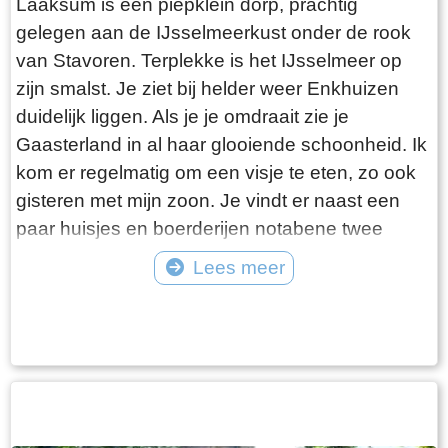
Laaksum is een piepklein dorp, prachtig
gelegen aan de IJsselmeerkust onder de rook
van Stavoren. Terplekke is het IJsselmeer op
zijn smalst. Je ziet bij helder weer Enkhuizen
duidelijk liggen. Als je je omdraait zie je
Gaasterland in al haar glooiende schoonheid. Ik
kom er regelmatig om een visje te eten, zo ook
gisteren met mijn zoon. Je vindt er naast een
paar huisjes en boerderijen notabene twee
visrestaurants op steenworp afstand van elkaar.
Lees meer
Er schijnt het jaar rond voldoende klandizie te
Tekst: © Bauke Folkertsma Foto: © Bauke Folkertsma
zijn voor beide en dat stelt gerust. Gisteren
stond er “Laaksumer Bot” op de kaart bij het
linker restaurant dat sinds een paar jaar in de
voormalige zoutloods gevestigd is. Zolang de
voorraad strekt welteverstaan. De naam