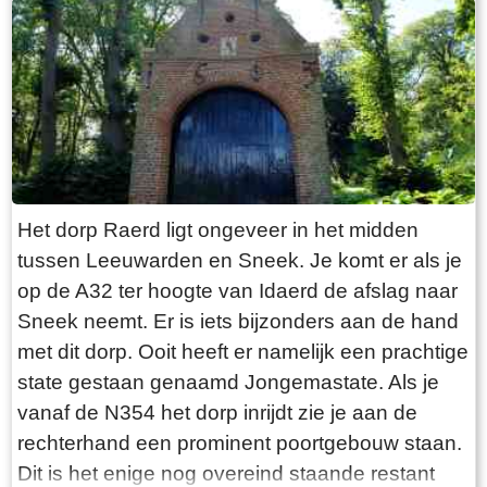
“Laaksumer Bot” suggereert dat de vis terplekke
gevangen wordt. En niets is minder waar.
Tegenover de twee visrestaurants ligt in het
kleinste haventje van Europa eenzaam en
alleen de HL6. Navraag in het restaurant leert
dan dit de vissersboot van de gebroeders De
Vries is. Zij zijn de laatste overgebleven vissers
van Laaksum. Eerder was er sprake van een
Het dorp Raerd ligt ongeveer in het midden
bescheiden vloot maar de meeste vissers van
tussen Leeuwarden en Sneek. Je komt er als je
Laaksum zijn er al lang geleden mee gestopt.
op de A32 ter hoogte van Idaerd de afslag naar
De gebroeders De Vries houden het dus nog vol
Sneek neemt. Er is iets bijzonders aan de hand
en vangen regelmatig bot bij Laaksum. Ik hoor
met dit dorp. Ooit heeft er namelijk een prachtige
dat de ze inmiddels aardig op leeftijd zijn, in
state gestaan genaamd Jongemastate. Als je
ieder geval over de zestig. Ik hoop dat ze het
vanaf de N354 het dorp inrijdt zie je aan de
nog even kunnen volhouden tot aan hun
rechterhand een prominent poortgebouw staan.
pensioenleeftijd. Want zodra zij ermee stoppen
Dit is het enige nog overeind staande restant