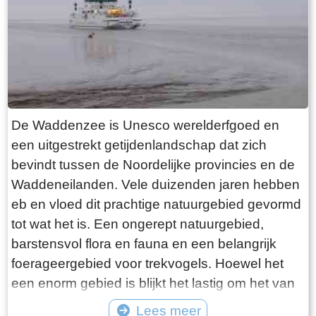
want deze is aan de binnenkant ook de moeite
waard. Er hangt een aantal historische houten
rouwborden aan de muur. In de huizen brandt
licht en de kachel. Aan de andere kant van de
terp loop je weer naar beneden, nu via voetpad
van gele klinkers. Als je daarna links aanhoudt
De Waddenzee is Unesco werelderfgoed en
kom je gewoon weer uit waar je bent begonnen.
een uitgestrekt getijdenlandschap dat zich
Het is moeilijk voor te stellen dat een dergelijk
bevindt tussen de Noordelijke provincies en de
terp ooit door mensenhanden is gemaakt.
Waddeneilanden. Vele duizenden jaren hebben
Terpen hadden een belangrijke functie als
eb en vloed dit prachtige natuurgebied gevormd
bescherming tegen overstromingen vanuit zee.
tot wat het is. Een ongerept natuurgebied,
Na de aanleg van dijken werden ze, ontdaan
barstensvol flora en fauna en een belangrijk
van hun nut, voor het grootste deel weer
foerageergebied voor trekvogels. Hoewel het
afgegraven. De vruchtbare grond naar elders
een enorm gebied is blijkt het lastig om het van
verscheept. Hoe rigoureus deze vorm van
dichtbij te zien en ervaren. Natuurlijk kun je in
Lees meer
“mijnbouw” tekeer ging zie je het best in