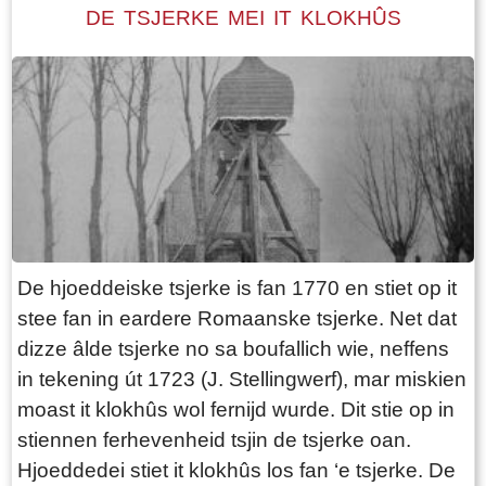
wurdt njonken de pleats yn de heaberch
DE TSJERKE MEI IT KLOKHÛS
opslein. It lêste langhûs mei byhearrende
heaberch yn Fryslân stiet, folslein restaurearre,
yn it doarp Warten. It is as museum ynrjochte (
boujier 1725)
De hjoeddeiske tsjerke is fan 1770 en stiet op it
stee fan in eardere Romaanske tsjerke. Net dat
dizze âlde tsjerke no sa boufallich wie, neffens
in tekening út 1723 (J. Stellingwerf), mar miskien
moast it klokhûs wol fernijd wurde. Dit stie op in
stiennen ferhevenheid tsjin de tsjerke oan.
Hjoeddedei stiet it klokhûs los fan ‘e tsjerke. De