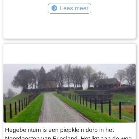
vangt iedereen bot bij Laaksum.
van Jongemastate. Het poortgebouw geeft
Lees meer
toegang tot het park Jongemastate. In het
Tekst: © Bauke Folkertsma Foto: © Bauke Folkertsma
poortgebouw zit een zware groene deur waarop
met statige sierletters “gelieve de deur te sluiten
aub”. Het is de moeite waard om het park eens
te bekijken. Je vindt er stinzenflora en stenen
restanten van de state die er eens gestaan
heeft. Grote brokken zandsteen liggen her en
der verspreid door het park alsof er een enorme
explosie heeft plaatsgevonden. Niets is minder
waar. De laatste bewoner van Jongemastate
was Burgemeester van Slooten. Hij was
burgemeester van de gemeente
Rauwerderhem. Het voormalige gemeentehuis
staat een eindje verderop. Het is moeilijk voor te
Hegebeintum is een piepklein dorp in het
stellen maar toen hij verhuisde heeft hij de state
Noordoosten van Friesland. Het ligt aan de weg