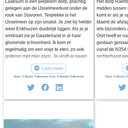
Laaksum is een piepklein dorp, prachtig
Het dorp Raerd 
gelegen aan de IJsselmeerkust onder de
midden tussen
rook van Stavoren. Terplekke is het
komt er als je 
IJsselmeer op zijn smalst. Je ziet bij helder
Idaerd de afsla
weer Enkhuizen duidelijk liggen. Als je je
iets bijzonders
omdraait zie je Gaasterland in al haar
Ooit heeft er n
glooiende schoonheid. Ik kom er
gestaan genaam
regelmatig om een visje te eten, zo ook
vanaf de N354 h
gisteren met mijn zoon. Je vindt er naast
rechterhand ee
een paar huisjes en boerderijen notabene
staan. Dit is h
Lees meer
twee visrestaurants op steenworp afstand
staande restan
van elkaar. Er schijnt het jaar rond
poortgebouw gee
Tekst: © Bauke Folkertsma Foto: © Bauke Folkertsma
Tekst: © Bauke F
voldoende klandizie te zijn voor beide en
Jongemastate. 
dat stelt gerust. Gisteren stond er
zware groene d
“Laaksumer Bot” op de kaart bij het linker
sierletters “gel
restaurant dat sinds een paar jaar in de
Het is de moei
voormalige zoutloods gevestigd is. Zolang
te bekijken. Je 
de voorraad strekt welteverstaan. De naam
stenen restante
“Laaksumer Bot” suggereert dat de vis
gestaan heeft.