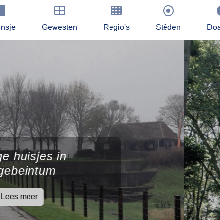
insje
Gewesten
Regio's
Stêden
Doa
Bur