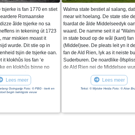
tsjerke is fan 1770 en stiet
Walma state bestiet al salang, d
in eardere Romaanske
mear wit hoelang. De state stie de
 dizze âlde tsjerke no sa
foardat de âlde Middelseedyk oan
 neffens in tekening út 1723
waard. De namme seit it al “Walma
), mar miskien moast it
in state boud op de wâl (kant) fan
ijd wurde. Dit stie op in
(Middel)see. De pleats leit yn it d
enheid tsjin de tsjerke oan.
fan de Ald Rien, lyk as it neiste b
 it klokhûs los fan ‘e
Suderburen. De noardlike ôfsplis
erke en klokhûs binne no
de Ald Rien nei de Middelsee wurd
e Stichting Âlde Fryske
kanalisearre. Dit is de Folsgeaste
Lees meer
Lees meer
r yn ‘e fjouwer wike is der
In wetterke dat hjirop út komt, is 
zze tsjerke in tsjinst fan de
opfeart nei de pleats. By it oanliz
 Belang Goingarijp Foto: © PBG - kerk en
Tekst: © Wytske Heida Foto: © Atse Bru
toel begin twintigste eeuw
emeente fan Terkaple.
âlde Middelseedyk wurdt gebrûk
en mei de fyfticher jierren
fan de terpen dy’t der al binne. 
u, foarme Goaiïngaryp mei it
State is ien fan de pleatsen op di
n tsjerke gemeente. De
Walma state is fan âlds in aadlike
 de pastory te
state hat fiskrjochten en rjocht op
l wiene der twa tsjerken,
swannejacht. Op âlde kaarten stie