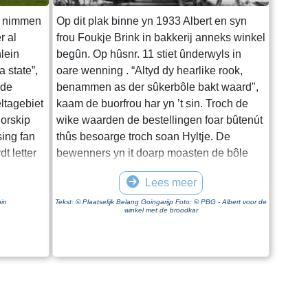
at nimmen
Op dit plak binne yn 1933 Albert en syn
r al
frou Foukje Brink in bakkerij anneks winkel
lein
begûn. Op hûsnr. 11 stiet ûnderwyls in
 state”,
oare wenning . “Altyd dy hearlike rook,
 de
benammen as der sûkerbôle bakt waard",
eltagebiet
kaam de buorfrou har yn ’t sin. Troch de
uorskip
wike waarden de bestellingen foar bûtenút
sing fan
thûs besoarge troch soan Hyltje. De
t letter
bewenners yn it doarp moasten de bôle
ropfeart.
sels helje, mar krigen dan in stik
Lees meer
de âlde
koarstekoeke as beleanning mei. Dat wie
zen fan de
in soarte fan krûdkoeke dêr ’t de bakker de
in
Tekst: © Plaatselijk Belang Goingarijp Foto: © PBG - Albert voor de
winkel met de broodkar
 makke
kanten fan ôfsnijde om wei te jaan oan de
Walma
klanten. It wurdt dêrom ek wol kantkoeke
zze dyk.
neamd. De winkel en bakkerij wiene it
 state. De
klopjende hert fan it doarp. Albert en
Foukje wiene echte doarpsminsken en
t neist de
stiene altyd iepen foar de minsken fan it