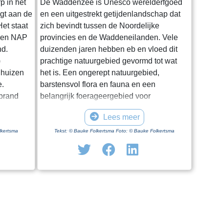
p in het
De Waddenzee is Unesco werelderfgoed
igt aan de
en een uitgestrekt getijdenlandschap dat
et staat
zich bevindt tussen de Noordelijke
oven NAP
provincies en de Waddeneilanden. Vele
nd.
duizenden jaren hebben eb en vloed dit
)
prachtige natuurgebied gevormd tot wat
 huizen
het is. Een ongerept natuurgebied,
e.
barstensvol flora en fauna en een
rprand
belangrijk foerageergebied voor
entale
trekvogels. Hoewel het een enorm gebied
Lees meer
.
is blijkt het lastig om het van dichtbij te
ge dag in
zien en ervaren. Natuurlijk kun je in
lkertsma
Tekst: © Bauke Folkertsma Foto: © Bauke Folkertsma
iode is
Friesland en Groningen vanaf en onder
f geen
aan de dijk het gebied bewonderen. Maar
 optimaal
je moet al gaan wadlopen om het echt van
uwing. Een
dichtbij te bekijken. Wadlopen kun je
 kerk”.
echter maar op een aantal vaste plaatsen
doen en ook nog eens uitsluitend onder
n voetpad
begeleiding van een gids. In Friesland kan