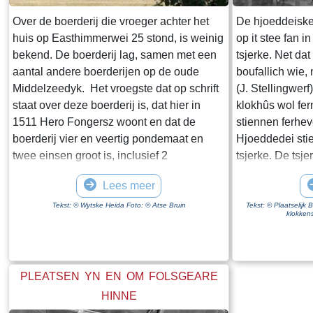
gerealiseerd. Rijkswaterstaat schrijft op de
website van de Afsluitdijk "De
Over de boerderij die vroeger achter het
De hjoeddeiske 
Vismigratierivier is een vernieuwend plan
huis op Easthimmerwei 25 stond, is weinig
op it stee fan 
om de Waddenzee en het IJsselmeer weer
bekend. De boerderij lag, samen met een
tsjerke. Net dat
met elkaar te verbinden". Wikipedia zegt
aantal andere boerderijen op de oude
boufallich wie,
dat een zee "een grote hoeveelheid water
Middelzeedyk. Het vroegste dat op schrift
(J. Stellingwerf
is die in open verbinding staat met een
staat over deze boerderij is, dat hier in
klokhûs wol fern
andere zee". Ik weet niet hoeveel moeite
1511 Hero Fongersz woont en dat de
stiennen ferhev
het kost om een geografische naam te
boerderij vier en veertig pondemaat en
Hjoeddedei stiet
wijzigen maar wat mij betreft krijgt de
twee einsen groot is, inclusief 2
tsjerke. De tsj
Zuiderzee een comeback.
pondemaat “Saedlant leggende, om ende
eigendom fan d
Lees meer
om an Hero fros huijs ende Heem“. Het
Tsjerken. Ienkea
weiland ligt vanaf de boerderij tot aan de
hjoeddedei yn di
Tekst: © Wytske Heida Foto: © Atse Bruin
Tekst: © Plaatselijk
klokkens
Mieddyk en het “hoijland” ligt in het
Protestantse G
Meerland (Marlân). De boer moet over het
Eartiids, oan’t 
Tiltsje, Suderbuursterleane, door het dorp
fan de 20ste ie
Folsgara naar de Tsjaerddyk om bij het
doarp Broek ie
PLEATSEN YN EN OM FOLSGEARE
land te komen, aangezien er geen
dumny wenne yn
HINNE
verbinding over de Mieddyk is. Hoe de
Goaiïngaryp. Wo