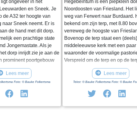
ligt ongeveer in het
Hegebeintum is een piepklein dor
 Leeuwarden en Sneek. Je
Noordoosten van Friesland. Het l
op de A32 ter hoogte van
weg van Ferwert naar Burdaard. H
g naar Sneek neemt. Er is
bekend om zijn terp, met 8.80 b
 aan de hand met dit dorp.
verreweg de hoogste van Friesla
amelijk een prachtige state
Bovenop de terp staat een (deels
d Jongemastate. Als je
middeleeuwse kerk met een paar
et dorp inrijdt zie je aan de
waaronder de voormalige pastori
n prominent poortgebouw
Verspreid om de terp en op de te
et enige nog overeind
een paar boerderijen, het monum
Lees meer
Lees meer
t van Jongemastate. Het
Harsta-state en een dozijn huizen
ft toegang tot het park
Gisteren was ik er op een druileri
olkertsma Foto: © Bauke Folkertsma
Tekst: © Bauke Folkertsma Foto: © Bauke Fo
In het poortgebouw zit een
december. Voordeel van deze per
eur waarop met statige
dat de bomen rondom het kerkho
ieve de deur te sluiten aub”.
blad dragen. Daardoor heb je een
te waard om het park eens
uitzicht op de terp en haar bebo
vindt er stinzenflora en
ideale dag voor een “rondje om de
n van de state die er eens
Vanaf de parkeerplaats bij het
 Grote brokken zandsteen
bezoekerscentrum loop je via ee