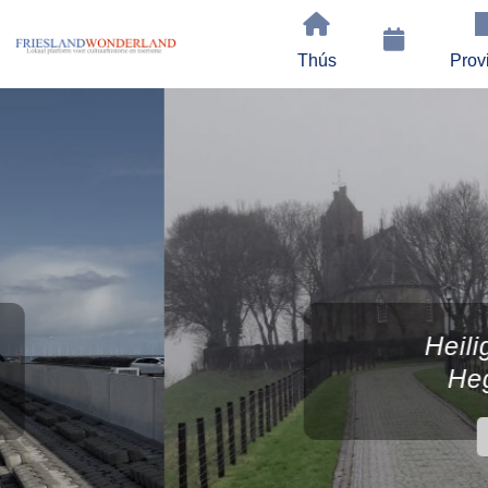
Thús
Prov
Heilige huisjes in
Hegebeintum
Lees meer