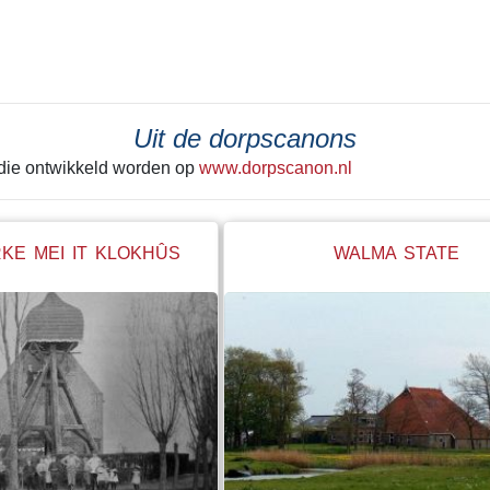
 laatste keer achter zich
tekeer ging zie je het best in He
Alleen de grond onder de huisjes
kerk werd met rust gelaten. Een g
betonnen steunwal geeft wellicht
de laatste schep de grond in ging
Uit de dorpscanons
hele boel begon te schuiven. Ie
 die ontwikkeld worden op
www.dorpscanon.nl
"stop" hebben geroepen. Net op ti
KE MEI IT KLOKHÛS
WALMA STATE