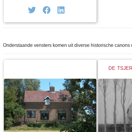
hun broodwinning ontnomen alsmede de
de deur voor de
bijbehorende industriële activiteiten.
sloot!
Vissersdorpen en steden kwamen
economisch in een neerwaartse spiraal en
moesten andere vormen van inkomsten
verzinnen. Het toerisme bleek voor veel
Onderstaande vensters komen uit diverse historische canons
plaatsen het enige perspectief. Toch
herinnert veel aan de Zuiderzee. Zeker in
voormalige visserssteden en -dorpen als
DE TSJER
Stavoren, Hindeloopen, Workum en
Makkum. Er liggen nog steeds geregeld
vissersschepen aangemeerd en in het
seizoen vele schepen van de bruine vloot
maar het is een magere afspiegeling van
wat het ooit geweest is als je oude foto's
bekijkt van voor 1932. Nu las ik laatst dat
de Afsluitdijk is doorgestoken en dat er een
zogenaamde vismigratierivier is