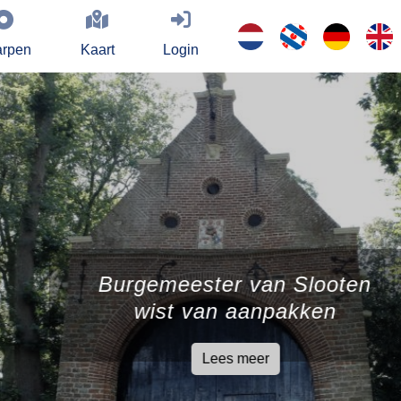
rpen
Kaart
Login
gemeester van Slooten
wist van aanpakken
Lees meer