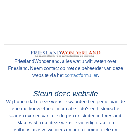
Bolsward
, Watse van Heerma (circa 1560). Op
een van de schipgewelven zitten decoratieve
schilderingen en in de noordbeuk zijn op de
gewelven grotendeels goed bewaarde
schilderingen van omstreeks 1475 te zien met
voorstellingen van de Annunciatie, Geboorte,
Besnijdenis, Aanbidding der wijzen, Vlucht
FrieslandWonderland, alles wat u wilt weten over
naar Egypte, Kindermoord, Presentatie in de
Friesland. Neem contact op met de beheerder van deze
tempel, Doop in de Jordaan, Verzoeking in de
website via het
contactformulier
.
woestijn en Bruiloft van Kana.
Steun deze website
De kerk bezit bijzonder rijk meubilair. De
Wij hopen dat u deze website waardeert en geniet van de
koorbanken, waarvan de noordoostelijke
enorme hoeveelheid informatie, foto's en historische
afkomstig is uit de Broerekerk, behoren tot het
kaarten over en van alle dorpen en steden in Friesland.
fraaiste gotische snijwerk van Nederland. Ze
Maar wist u dat deze website volledig draait op
zijn met baldakijns en vouwwerk in de
enthousiaste vrijwilligers en geen commerciële en