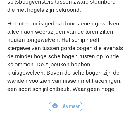
spitsboogvensters tussen zware steunberen
die met hogels zijn bekroond.
Het interieur is gedekt door stenen gewelven,
alleen aan weerszijden van de toren zitten
houten tongewelven. Het schip heeft
stergewelven tussen gordelbogen die evenals
de minder hoge scheibogen rusten op ronde
kolommen. De zijbeuken hebben
kruisgewelven. Boven de scheibogen zijn de
wanden voorzien van nissen met traceringen,
een soort schijnlichtbeuk. Waar geen hoge
vensters zijn heeft het koor zeer hoog
oprijzende nissen waardoor de koorruimte wel
Lês mear
heel hemels is geworden. Op een noordelijke
koornis is vaag een schildering te zien van de
bisschop van Utrecht en de deken van