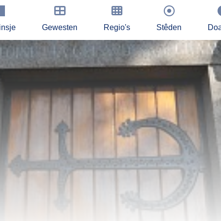
insje
Gewesten
Regio's
Stêden
Doa