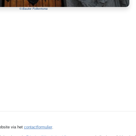
©:Bauke Folkertsma
ebsite via het
contactformulier
.