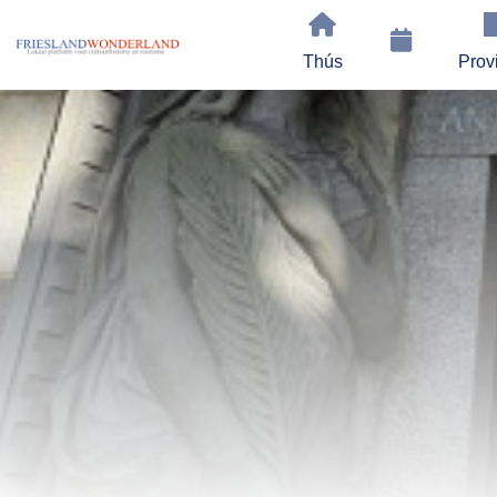
Thús
Prov