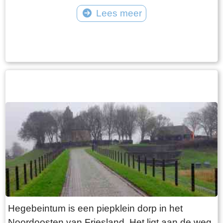
vangt iedereen bot bij Laaksum.
van Jongemastate. Het poortgebouw geeft
Lees meer
toegang tot het park Jongemastate. In het
Tekst: © Bauke Folkertsma Foto: © Bauke Folkertsma
poortgebouw zit een zware groene deur waarop
met statige sierletters “gelieve de deur te sluiten
aub”. Het is de moeite waard om het park eens
te bekijken. Je vindt er stinzenflora en stenen
restanten van de state die er eens gestaan
heeft. Grote brokken zandsteen liggen her en
der verspreid door het park alsof er een enorme
explosie heeft plaatsgevonden. Niets is minder
waar. De laatste bewoner van Jongemastate
was Burgemeester van Slooten. Hij was
burgemeester van de gemeente
Rauwerderhem. Het voormalige gemeentehuis
staat een eindje verderop. Het is moeilijk voor te
Hegebeintum is een piepklein dorp in het
stellen maar toen hij verhuisde heeft hij de state
Noordoosten van Friesland. Het ligt aan de weg