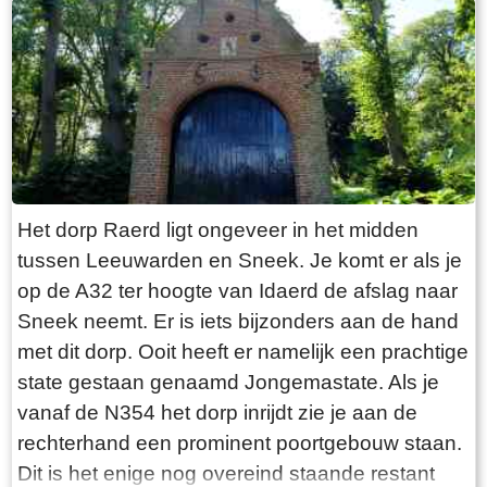
“Laaksumer Bot” suggereert dat de vis terplekke
gevangen wordt. En niets is minder waar.
Tegenover de twee visrestaurants ligt in het
kleinste haventje van Europa eenzaam en
alleen de HL6. Navraag in het restaurant leert
dan dit de vissersboot van de gebroeders De
Vries is. Zij zijn de laatste overgebleven vissers
van Laaksum. Eerder was er sprake van een
Het dorp Raerd ligt ongeveer in het midden
bescheiden vloot maar de meeste vissers van
tussen Leeuwarden en Sneek. Je komt er als je
Laaksum zijn er al lang geleden mee gestopt.
op de A32 ter hoogte van Idaerd de afslag naar
De gebroeders De Vries houden het dus nog vol
Sneek neemt. Er is iets bijzonders aan de hand
en vangen regelmatig bot bij Laaksum. Ik hoor
met dit dorp. Ooit heeft er namelijk een prachtige
dat de ze inmiddels aardig op leeftijd zijn, in
state gestaan genaamd Jongemastate. Als je
ieder geval over de zestig. Ik hoop dat ze het
vanaf de N354 het dorp inrijdt zie je aan de
nog even kunnen volhouden tot aan hun
rechterhand een prominent poortgebouw staan.
pensioenleeftijd. Want zodra zij ermee stoppen
Dit is het enige nog overeind staande restant