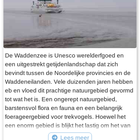
want deze is aan de binnenkant ook de moeite
waard. Er hangt een aantal historische houten
rouwborden aan de muur. In de huizen brandt
licht en de kachel. Aan de andere kant van de
terp loop je weer naar beneden, nu via voetpad
van gele klinkers. Als je daarna links aanhoudt
De Waddenzee is Unesco werelderfgoed en
kom je gewoon weer uit waar je bent begonnen.
een uitgestrekt getijdenlandschap dat zich
Het is moeilijk voor te stellen dat een dergelijk
bevindt tussen de Noordelijke provincies en de
terp ooit door mensenhanden is gemaakt.
Waddeneilanden. Vele duizenden jaren hebben
Terpen hadden een belangrijke functie als
eb en vloed dit prachtige natuurgebied gevormd
bescherming tegen overstromingen vanuit zee.
tot wat het is. Een ongerept natuurgebied,
Na de aanleg van dijken werden ze, ontdaan
barstensvol flora en fauna en een belangrijk
van hun nut, voor het grootste deel weer
foerageergebied voor trekvogels. Hoewel het
afgegraven. De vruchtbare grond naar elders
een enorm gebied is blijkt het lastig om het van
verscheept. Hoe rigoureus deze vorm van
dichtbij te zien en ervaren. Natuurlijk kun je in
Lees meer
“mijnbouw” tekeer ging zie je het best in