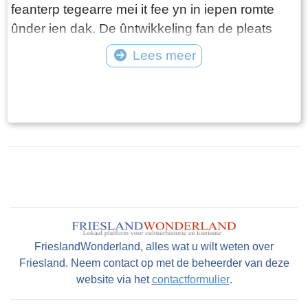
feanterp tegearre mei it fee yn in iepen romte
ûnder ien dak. De ûntwikkeling fan de pleats
komt yn in nije fase, wannear’t de boer skieden
Lees meer
fan it fee wennet. It wenhûs is skieden fan de
Tekst: © Wytske Heida Foto: © Atlas Friesland
skuorre troch it middenhûs, dat leger is as it
foarhûs. Dêrefter de skuorre, dy’t fariearret nei
geraden it tal stiks fee dat de boer hat. It hea
wurdt njonken de pleats yn de heaberch
opslein. It lêste langhûs mei byhearrende
heaberch yn Fryslân stiet, folslein restaurearre,
yn it doarp Warten. It is as museum ynrjochte (
boujier 1725)
FrieslandWonderland, alles wat u wilt weten over
Friesland. Neem contact op met de beheerder van deze
website via het
contactformulier
.