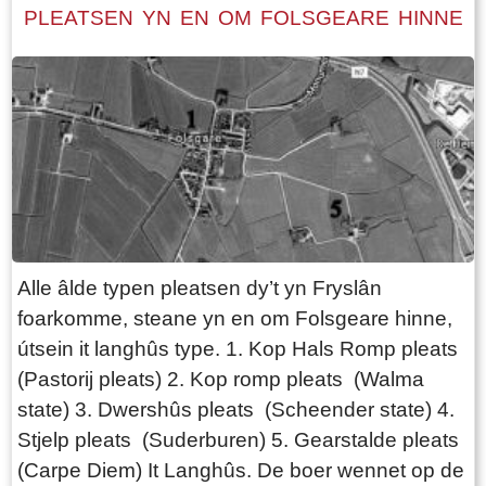
litten. Nei inkelde sekonden fart de pont. Mar
let in oere foar it begjin fan de “preek” en by in
PLEATSEN YN EN OM FOLSGEARE HINNE
foardat jo dit dogge: sjoch goed út of der ek
begraffenis. En op âldjiersdei. By stil waer is it
boaten oankomme. De ketting komt nammentlik
moaie lûd fan dizze klok fier te hearren oer gea,
omheech as de pont begjinte farren!
mar en poel.
Alle âlde typen pleatsen dy’t yn Fryslân
foarkomme, steane yn en om Folsgeare hinne,
útsein it langhûs type. 1. Kop Hals Romp pleats
(Pastorij pleats) 2. Kop romp pleats (Walma
state) 3. Dwershûs pleats (Scheender state) 4.
Stjelp pleats (Suderburen) 5. Gearstalde pleats
(Carpe Diem) It Langhûs. De boer wennet op de