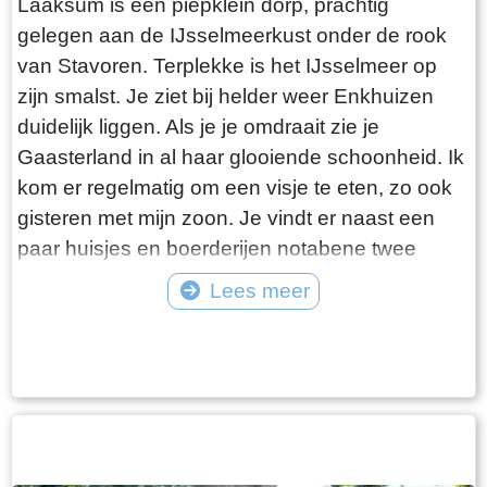
Laaksum is een piepklein dorp, prachtig
gelegen aan de IJsselmeerkust onder de rook
van Stavoren. Terplekke is het IJsselmeer op
zijn smalst. Je ziet bij helder weer Enkhuizen
duidelijk liggen. Als je je omdraait zie je
Gaasterland in al haar glooiende schoonheid. Ik
kom er regelmatig om een visje te eten, zo ook
gisteren met mijn zoon. Je vindt er naast een
paar huisjes en boerderijen notabene twee
visrestaurants op steenworp afstand van elkaar.
Lees meer
Er schijnt het jaar rond voldoende klandizie te
Tekst: © Bauke Folkertsma Foto: © Bauke Folkertsma
zijn voor beide en dat stelt gerust. Gisteren
stond er “Laaksumer Bot” op de kaart bij het
linker restaurant dat sinds een paar jaar in de
voormalige zoutloods gevestigd is. Zolang de
voorraad strekt welteverstaan. De naam