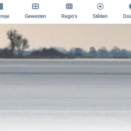
insje
Gewesten
Regio's
Stêden
Doa