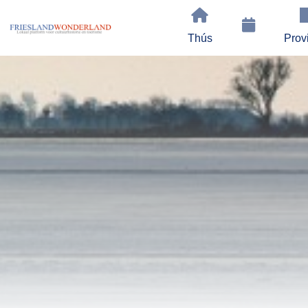
Thús
Prov