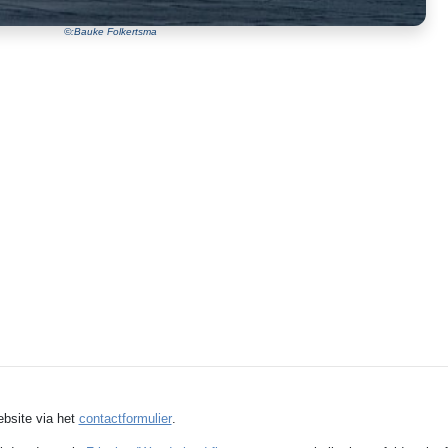
©:Bauke Folkertsma
ebsite via het
contactformulier
.