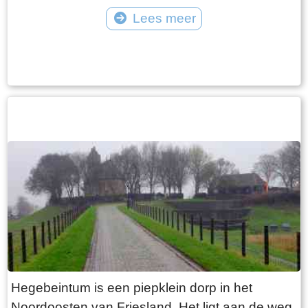
vangt iedereen bot bij Laaksum.
van Jongemastate. Het poortgebouw geeft
Lees meer
toegang tot het park Jongemastate. In het
Tekst: © Bauke Folkertsma Foto: © Bauke Folkertsma
poortgebouw zit een zware groene deur waarop
met statige sierletters “gelieve de deur te sluiten
aub”. Het is de moeite waard om het park eens
te bekijken. Je vindt er stinzenflora en stenen
restanten van de state die er eens gestaan
heeft. Grote brokken zandsteen liggen her en
der verspreid door het park alsof er een enorme
explosie heeft plaatsgevonden. Niets is minder
waar. De laatste bewoner van Jongemastate
was Burgemeester van Slooten. Hij was
burgemeester van de gemeente
Rauwerderhem. Het voormalige gemeentehuis
staat een eindje verderop. Het is moeilijk voor te
Hegebeintum is een piepklein dorp in het
stellen maar toen hij verhuisde heeft hij de state
Noordoosten van Friesland. Het ligt aan de weg