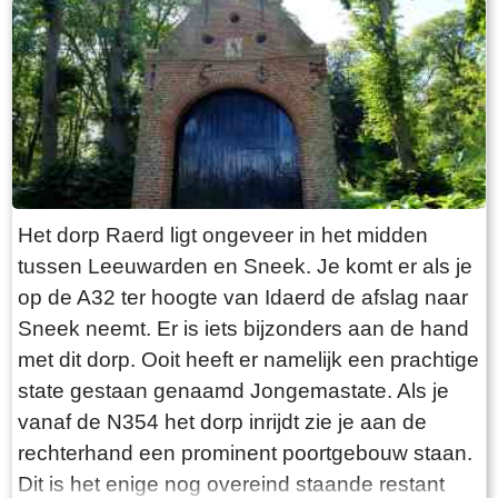
“Laaksumer Bot” suggereert dat de vis terplekke
gevangen wordt. En niets is minder waar.
Tegenover de twee visrestaurants ligt in het
kleinste haventje van Europa eenzaam en
alleen de HL6. Navraag in het restaurant leert
dan dit de vissersboot van de gebroeders De
Vries is. Zij zijn de laatste overgebleven vissers
van Laaksum. Eerder was er sprake van een
Het dorp Raerd ligt ongeveer in het midden
bescheiden vloot maar de meeste vissers van
tussen Leeuwarden en Sneek. Je komt er als je
Laaksum zijn er al lang geleden mee gestopt.
op de A32 ter hoogte van Idaerd de afslag naar
De gebroeders De Vries houden het dus nog vol
Sneek neemt. Er is iets bijzonders aan de hand
en vangen regelmatig bot bij Laaksum. Ik hoor
met dit dorp. Ooit heeft er namelijk een prachtige
dat de ze inmiddels aardig op leeftijd zijn, in
state gestaan genaamd Jongemastate. Als je
ieder geval over de zestig. Ik hoop dat ze het
vanaf de N354 het dorp inrijdt zie je aan de
nog even kunnen volhouden tot aan hun
rechterhand een prominent poortgebouw staan.
pensioenleeftijd. Want zodra zij ermee stoppen
Dit is het enige nog overeind staande restant