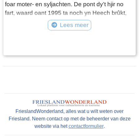
foar moter- en syljachten. De pont dy’t hjir no
fart, waard oant 1995 ta noch yn Heech brûkt,
mar is troch feroaringen dêr út ‘e feart nommen
Lees meer
en nei Goaiïngaryp sleept en opknapt. De pont
Tekst: © Plaatselijk Belang Goingarijp Foto: © Plaatselijk Belang Goingarijp
fart troch it oanlûken fan in ketting troch in
elektromoter. Jo moatte twa boppe elkoar
sittende knoppen yndrukke om de pont farre te
litten. Nei inkelde sekonden fart de pont. Mar
foardat jo dit dogge: sjoch goed út of der ek
boaten oankomme. De ketting komt nammentlik
omheech as de pont begjinte farren!
FrieslandWonderland, alles wat u wilt weten over
Friesland. Neem contact op met de beheerder van deze
website via het
contactformulier
.