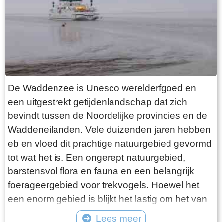
want deze is aan de binnenkant ook de moeite
waard. Er hangt een aantal historische houten
rouwborden aan de muur. In de huizen brandt
licht en de kachel. Aan de andere kant van de
terp loop je weer naar beneden, nu via voetpad
van gele klinkers. Als je daarna links aanhoudt
De Waddenzee is Unesco werelderfgoed en
kom je gewoon weer uit waar je bent begonnen.
een uitgestrekt getijdenlandschap dat zich
Het is moeilijk voor te stellen dat een dergelijk
bevindt tussen de Noordelijke provincies en de
terp ooit door mensenhanden is gemaakt.
Waddeneilanden. Vele duizenden jaren hebben
Terpen hadden een belangrijke functie als
eb en vloed dit prachtige natuurgebied gevormd
bescherming tegen overstromingen vanuit zee.
tot wat het is. Een ongerept natuurgebied,
Na de aanleg van dijken werden ze, ontdaan
barstensvol flora en fauna en een belangrijk
van hun nut, voor het grootste deel weer
foerageergebied voor trekvogels. Hoewel het
afgegraven. De vruchtbare grond naar elders
een enorm gebied is blijkt het lastig om het van
verscheept. Hoe rigoureus deze vorm van
dichtbij te zien en ervaren. Natuurlijk kun je in
Lees meer
“mijnbouw” tekeer ging zie je het best in