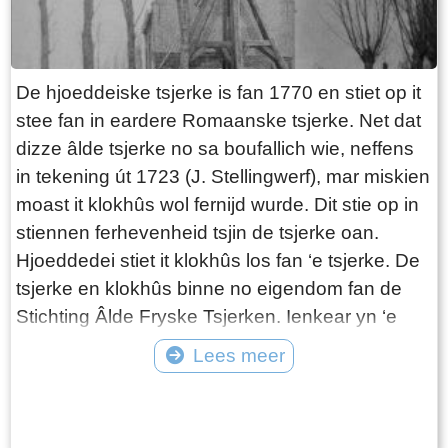
ZATHE en LANDEN met de Huizinge, Schure,
Hovinge en wydere annexen gelegen in
Folsgare, groot in het geheel, 40 een tweede
De hjoeddeiske tsjerke is fan 1770 en stiet op it
Pondematen belast met 19 Floreen by JELLE
stee fan in eardere Romaanske tsjerke. Net dat
PYTTERS bewoond Petry en May 1793 vry van
dizze âlde tsjerke no sa boufallich wie, neffens
Huur, te huur doende boven de lasten a 222
in tekening út 1723 (J. Stellingwerf), mar miskien
Car. Guldens waarop per Pondem. geboden is
moast it klokhûs wol fernijd wurde. Dit stie op in
111 g.gls. Jelle Pytters (Pieters) is de zoon van
stiennen ferhevenheid tsjin de tsjerke oan.
Pytter Jelles en Ytie Jorrits. Pytter en Ytie zijn in
Hjoeddedei stiet it klokhûs los fan ‘e tsjerke. De
1757 getrouwd in Oosthem en boeren daarna in
tsjerke en klokhûs binne no eigendom fan de
Westhem / Wolsum. Zoon Jelle wordt geboren in
Stichting Âlde Fryske Tsjerken. Ienkear yn ‘e
1759. In 1768 is Pytter Jelles boer onder
fjouwer wike is der hjoeddedei yn dizze tsjerke
Lees meer
Folsgare op de boerderij achter Easthimmerwei
in tsjinst fan de Protestantse Gemeente fan
25. Jelle trouwt in 1783 met Meike Beints uit
Tekst: © Plaatselijk Belang Goingarijp Foto: © PBG - kerk en klokkenstoel
Terkaple. Eartiids, oan’t en mei de fyfticher
begin twintigste eeuw
Jirnsum. Ze volgen dan Jelle zijn vader op.
jierren fan de 20ste ieu, foarme Goaiïngaryp mei
Verder is er weinig over de familie bekend. Na