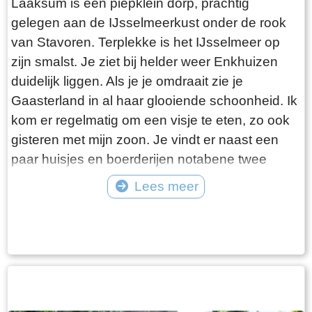
Laaksum is een piepklein dorp, prachtig
gelegen aan de IJsselmeerkust onder de rook
van Stavoren. Terplekke is het IJsselmeer op
zijn smalst. Je ziet bij helder weer Enkhuizen
duidelijk liggen. Als je je omdraait zie je
Gaasterland in al haar glooiende schoonheid. Ik
kom er regelmatig om een visje te eten, zo ook
gisteren met mijn zoon. Je vindt er naast een
paar huisjes en boerderijen notabene twee
visrestaurants op steenworp afstand van elkaar.
Lees meer
Er schijnt het jaar rond voldoende klandizie te
Tekst: © Bauke Folkertsma Foto: © Bauke Folkertsma
zijn voor beide en dat stelt gerust. Gisteren
stond er “Laaksumer Bot” op de kaart bij het
linker restaurant dat sinds een paar jaar in de
voormalige zoutloods gevestigd is. Zolang de
voorraad strekt welteverstaan. De naam