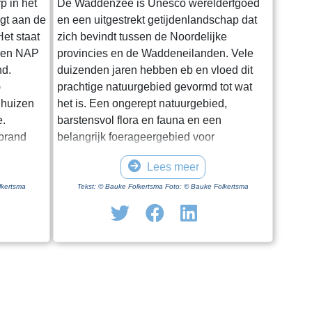
p in het
De Waddenzee is Unesco werelderfgoed
igt aan de
en een uitgestrekt getijdenlandschap dat
et staat
zich bevindt tussen de Noordelijke
oven NAP
provincies en de Waddeneilanden. Vele
nd.
duizenden jaren hebben eb en vloed dit
)
prachtige natuurgebied gevormd tot wat
 huizen
het is. Een ongerept natuurgebied,
e.
barstensvol flora en fauna en een
rprand
belangrijk foerageergebied voor
entale
trekvogels. Hoewel het een enorm gebied
Lees meer
.
is blijkt het lastig om het van dichtbij te
ge dag in
zien en ervaren. Natuurlijk kun je in
lkertsma
Tekst: © Bauke Folkertsma Foto: © Bauke Folkertsma
iode is
Friesland en Groningen vanaf en onder
f geen
aan de dijk het gebied bewonderen. Maar
 optimaal
je moet al gaan wadlopen om het echt van
uwing. Een
dichtbij te bekijken. Wadlopen kun je
 kerk”.
echter maar op een aantal vaste plaatsen
doen en ook nog eens uitsluitend onder
n voetpad
begeleiding van een gids. In Friesland kan