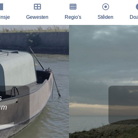
insje
Gewesten
Regio's
Stêden
Doa
s
um