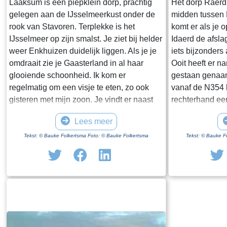
Laaksum is een piepklein dorp, prachtig
Het dorp Raerd 
gelegen aan de IJsselmeerkust onder de
midden tussen
rook van Stavoren. Terplekke is het
komt er als je 
IJsselmeer op zijn smalst. Je ziet bij helder
Idaerd de afsla
weer Enkhuizen duidelijk liggen. Als je je
iets bijzonders
omdraait zie je Gaasterland in al haar
Ooit heeft er n
glooiende schoonheid. Ik kom er
gestaan genaam
regelmatig om een visje te eten, zo ook
vanaf de N354 h
gisteren met mijn zoon. Je vindt er naast
rechterhand ee
een paar huisjes en boerderijen notabene
staan. Dit is h
Lees meer
twee visrestaurants op steenworp afstand
staande restan
van elkaar. Er schijnt het jaar rond
poortgebouw gee
Tekst: © Bauke Folkertsma Foto: © Bauke Folkertsma
Tekst: © Bauke F
voldoende klandizie te zijn voor beide en
Jongemastate. 
dat stelt gerust. Gisteren stond er
zware groene d
“Laaksumer Bot” op de kaart bij het linker
sierletters “gel
restaurant dat sinds een paar jaar in de
Het is de moei
voormalige zoutloods gevestigd is. Zolang
te bekijken. Je 
de voorraad strekt welteverstaan. De naam
stenen restante
“Laaksumer Bot” suggereert dat de vis
gestaan heeft.