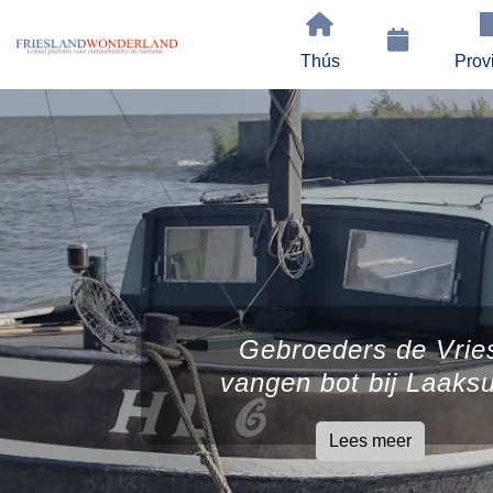
Thús
Prov
Gebroeders de Vrie
vangen bot bij Laaks
Lees meer