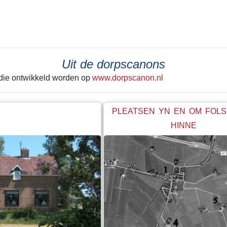
 laatste keer achter zich
tekeer ging zie je het best in He
Alleen de grond onder de huisjes
kerk werd met rust gelaten. Een g
betonnen steunwal geeft wellicht
de laatste schep de grond in ging
Uit de dorpscanons
hele boel begon te schuiven. Ie
 die ontwikkeld worden op
www.dorpscanon.nl
"stop" hebben geroepen. Net op ti
PLEATSEN YN EN OM FOL
HINNE