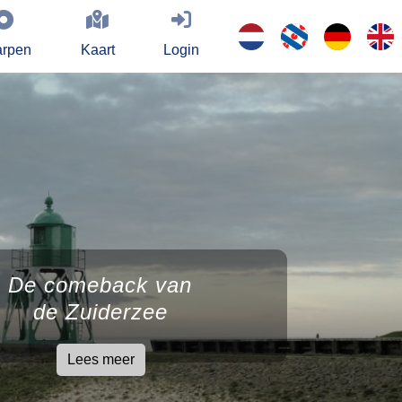
rpen
Kaart
Login
De comeback van
de Zuiderzee
Lees meer