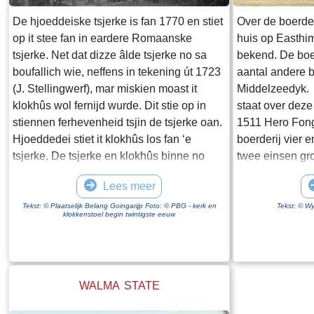
gerealiseerd. Rijkswaterstaat schrijft op de
website van de Afsluitdijk "De
De hjoeddeiske tsjerke is fan 1770 en stiet
Over de boerder
Vismigratierivier is een vernieuwend plan
op it stee fan in eardere Romaanske
huis op Easthi
om de Waddenzee en het IJsselmeer weer
tsjerke. Net dat dizze âlde tsjerke no sa
bekend. De boe
met elkaar te verbinden". Wikipedia zegt
boufallich wie, neffens in tekening út 1723
aantal andere 
dat een zee "een grote hoeveelheid water
(J. Stellingwerf), mar miskien moast it
Middelzeedyk. H
is die in open verbinding staat met een
klokhûs wol fernijd wurde. Dit stie op in
staat over deze 
andere zee". Ik weet niet hoeveel moeite
stiennen ferhevenheid tsjin de tsjerke oan.
1511 Hero Fong
het kost om een geografische naam te
Hjoeddedei stiet it klokhûs los fan ‘e
boerderij vier 
wijzigen maar wat mij betreft krijgt de
tsjerke. De tsjerke en klokhûs binne no
twee einsen groo
Zuiderzee een comeback.
eigendom fan de Stichting Âlde Fryske
pondemaat “Sa
Lees meer
Tsjerken. Ienkear yn ‘e fjouwer wike is der
om an Hero fro
hjoeddedei yn dizze tsjerke in tsjinst fan de
weiland ligt van
Tekst: © Plaatselijk Belang Goingarijp Foto: © PBG - kerk en
Tekst: © Wy
klokkenstoel begin twintigste eeuw
Protestantse Gemeente fan Terkaple.
Mieddyk en het “
Eartiids, oan’t en mei de fyfticher jierren
Meerland (Marl
fan de 20ste ieu, foarme Goaiïngaryp mei it
Tiltsje, Suderb
doarp Broek ien tsjerke gemeente. De
Folsgara naar d
WALMA STATE
dumny wenne yn de pastory te
land te komen,
Goaiïngaryp. Wol wiene der twa tsjerken,
verbinding ove