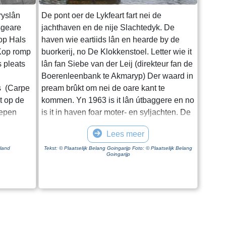
ryslân
De pont oer de Lykfeart fart nei de
sgeare
jachthaven en de nije Slachtedyk. De
Kop Hals
haven wie eartiids lân en hearde by de
 Kop romp
buorkerij, no De Klokkenstoel. Letter wie it
s pleats
lân fan Siebe van der Leij (direkteur fan de
s
Boerenleenbank te Akmaryp) Der waard in
s (Carpe
pream brûkt om nei de oare kant te
t op de
kommen. Yn 1963 is it lân útbaggere en no
iepen
is it in haven foar moter- en syljachten. De
ling fan
pont dy’t hjir no fart, waard oant 1995 ta
Lees meer
nnear’t
noch yn Heech brûkt, mar is troch
It
feroaringen dêr út ‘e feart nommen en nei
sland
Tekst: © Plaatselijk Belang Goingarijp Foto: © Plaatselijk Belang
Goingarijp
troch it
Goaiïngaryp sleept en opknapt. De pont
hûs.
fart troch it oanlûken fan in ketting troch in
 nei
elektromoter. Jo moatte twa boppe elkoar
hat. It
sittende knoppen yndrukke om de pont
e
farre te litten. Nei inkelde sekonden fart de
s mei
pont. Mar foardat jo dit dogge: sjoch goed