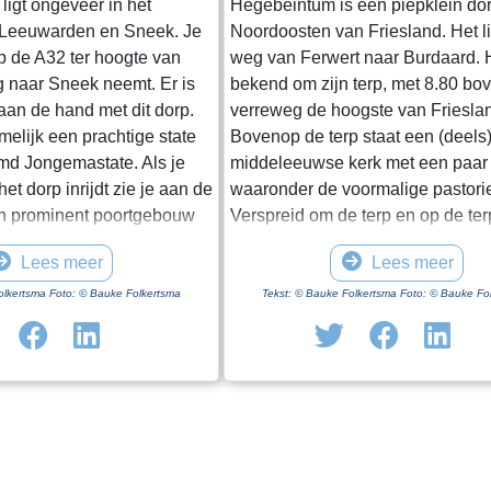
ligt ongeveer in het
Hegebeintum is een piepklein dor
 Leeuwarden en Sneek. Je
Noordoosten van Friesland. Het l
op de A32 ter hoogte van
weg van Ferwert naar Burdaard. H
g naar Sneek neemt. Er is
bekend om zijn terp, met 8.80 b
 aan de hand met dit dorp.
verreweg de hoogste van Friesla
amelijk een prachtige state
Bovenop de terp staat een (deels
d Jongemastate. Als je
middeleeuwse kerk met een paar
et dorp inrijdt zie je aan de
waaronder de voormalige pastori
n prominent poortgebouw
Verspreid om de terp en op de te
et enige nog overeind
een paar boerderijen, het monum
Lees meer
Lees meer
t van Jongemastate. Het
Harsta-state en een dozijn huizen
ft toegang tot het park
Gisteren was ik er op een druileri
olkertsma Foto: © Bauke Folkertsma
Tekst: © Bauke Folkertsma Foto: © Bauke Fo
In het poortgebouw zit een
december. Voordeel van deze per
eur waarop met statige
dat de bomen rondom het kerkho
ieve de deur te sluiten aub”.
blad dragen. Daardoor heb je een
te waard om het park eens
uitzicht op de terp en haar bebo
vindt er stinzenflora en
ideale dag voor een “rondje om de
n van de state die er eens
Vanaf de parkeerplaats bij het
 Grote brokken zandsteen
bezoekerscentrum loop je via ee