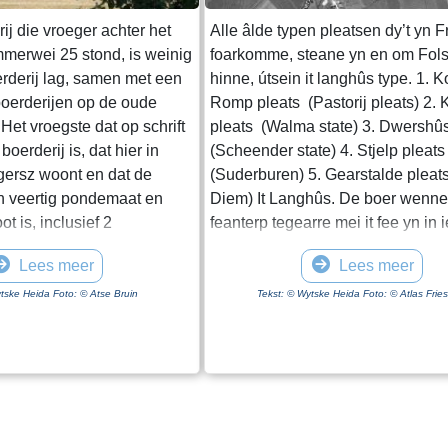
ij die vroeger achter het
Alle âlde typen pleatsen dy’t yn F
mmerwei 25 stond, is weinig
foarkomme, steane yn en om Fol
rderij lag, samen met een
hinne, útsein it langhûs type. 1. 
boerderijen op de oude
Romp pleats (Pastorij pleats) 2.
et vroegste dat op schrift
pleats (Walma state) 3. Dwershû
boerderij is, dat hier in
(Scheender state) 4. Stjelp pleat
ersz woont en dat de
(Suderburen) 5. Gearstalde pleat
en veertig pondemaat en
Diem) It Langhûs. De boer wenne
t is, inclusief 2
feanterp tegearre mei it fee yn in 
edlant leggende, om ende
romte ûnder ien dak. De ûntwikke
Lees meer
Lees meer
s huijs ende Heem“. Het
de pleats komt yn in nije fase, wa
af de boerderij tot aan de
de boer skieden fan it fee wennet. 
tske Heida Foto: © Atse Bruin
Tekst: © Wytske Heida Foto: © Atlas Frie
hoijland” ligt in het
wenhûs is skieden fan de skuorre 
ân). De boer moet over het
middenhûs, dat leger is as it foar
uursterleane, door het dorp
Dêrefter de skuorre, dy’t fariearret
e Tsjaerddyk om bij het
geraden it tal stiks fee dat de boer 
 aangezien er geen
hea wurdt njonken de pleats yn d
r de Mieddyk is. Hoe de
heaberch opslein. It lêste langhû