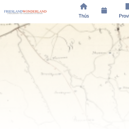
Thús
Prov