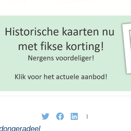
|
tdongeradeel