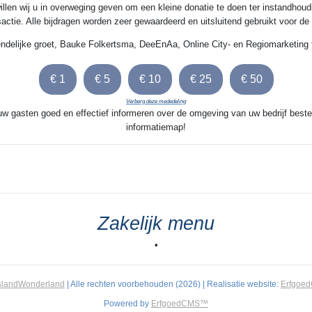
illen wij u in overweging geven om een kleine donatie te doen ter instandhoud
nsactie. Alle bijdragen worden zeer gewaardeerd en uitsluitend gebruikt voor d
endelijke groet, Bauke Folkertsma, DeeEnAa, Online City- en Regiomarketing 
Verberg deze mededeling
 uw gasten goed en effectief informeren over de omgeving van uw bedrijf beste
informatiemap!
Zakelijk menu
•
slandWonderland
| Alle rechten voorbehouden (2026) | Realisatie website:
Erfgoe
Powered by
ErfgoedCMS™