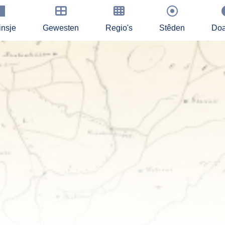
insje
Gewesten
Regio's
Stêden
Doa