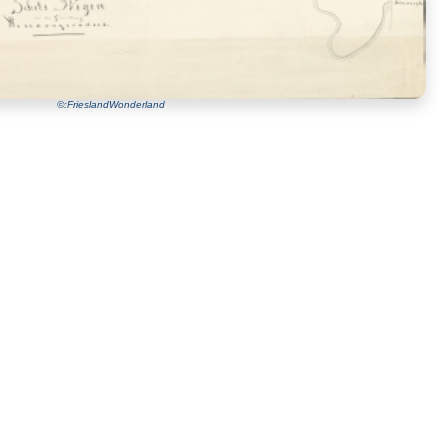
©:FrieslandWonderland