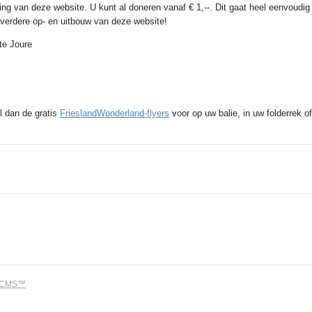
ing van deze website. U kunt al doneren vanaf € 1,--. Dit gaat heel eenvoudig
e verdere op- en uitbouw van deze website!
te Joure
l dan de gratis
FrieslandWonderland-flyers
voor op uw balie, in uw folderrek of
dCMS™