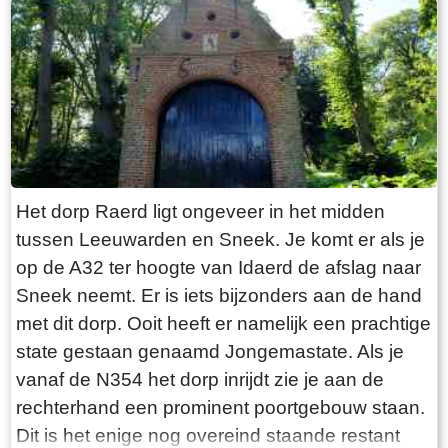
“Laaksumer Bot” suggereert dat de vis terplekke
gevangen wordt. En niets is minder waar.
Tegenover de twee visrestaurants ligt in het
kleinste haventje van Europa eenzaam en
alleen de HL6. Navraag in het restaurant leert
dan dit de vissersboot van de gebroeders De
Vries is. Zij zijn de laatste overgebleven vissers
van Laaksum. Eerder was er sprake van een
Het dorp Raerd ligt ongeveer in het midden
bescheiden vloot maar de meeste vissers van
tussen Leeuwarden en Sneek. Je komt er als je
Laaksum zijn er al lang geleden mee gestopt.
op de A32 ter hoogte van Idaerd de afslag naar
De gebroeders De Vries houden het dus nog vol
Sneek neemt. Er is iets bijzonders aan de hand
en vangen regelmatig bot bij Laaksum. Ik hoor
met dit dorp. Ooit heeft er namelijk een prachtige
dat de ze inmiddels aardig op leeftijd zijn, in
state gestaan genaamd Jongemastate. Als je
ieder geval over de zestig. Ik hoop dat ze het
vanaf de N354 het dorp inrijdt zie je aan de
nog even kunnen volhouden tot aan hun
rechterhand een prominent poortgebouw staan.
pensioenleeftijd. Want zodra zij ermee stoppen
Dit is het enige nog overeind staande restant