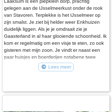
Laaksum is een piepklein dorp, prachtig
gelegen aan de IJsselmeerkust onder de rook
van Stavoren. Terplekke is het IJsselmeer op
zijn smalst. Je ziet bij helder weer Enkhuizen
duidelijk liggen. Als je je omdraait zie je
Gaasterland in al haar glooiende schoonheid. Ik
kom er regelmatig om een visje te eten, zo ook
gisteren met mijn zoon. Je vindt er naast een
paar huisjes en boerderijen notabene twee
visrestaurants op steenworp afstand van elkaar.
Lees meer
Er schijnt het jaar rond voldoende klandizie te
Tekst: © Bauke Folkertsma Foto: © Bauke Folkertsma
zijn voor beide en dat stelt gerust. Gisteren
stond er “Laaksumer Bot” op de kaart bij het
linker restaurant dat sinds een paar jaar in de
voormalige zoutloods gevestigd is. Zolang de
voorraad strekt welteverstaan. De naam