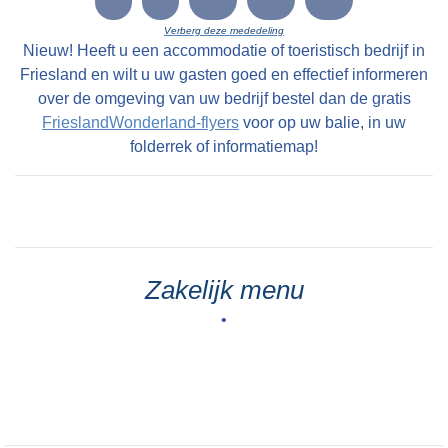
LC 10-12-1800: Eene uitmuntende Vrugtdoende
Verberg deze mededeling
en zeer geryflyke ZATHE en LANDEN met
Nieuw! Heeft u een accommodatie of toeristisch bedrijf in
deszelfs HUIZINGE en HOVINGE cum annexis,
Friesland en wilt u uw gasten goed en effectief informeren
staande en geleegen onder den Dorpe Folsgara
over de omgeving van uw bedrijf bestel dan de gratis
FrieslandWonderland-flyers
voor op uw balie, in uw
, in het geheel groot na naam 69 Pondematen
folderrek of informatiemap!
alle kostelyke Greidlanden belast met 17 1/2
Stuivers Schattinge wordende by Yme Keimpes
cum uxore bewoond tot St Petry en May 1801
en kan alsdan vry van Huuringe door den Koper
worden aangevaard.
Zakelijk menu
•