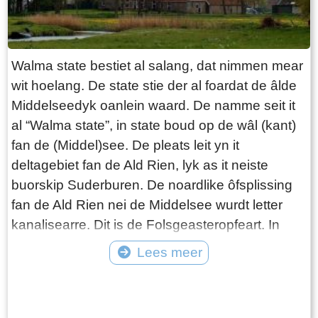
Brink krige as earste in telefoan. As men belje
woe, koe men dêr telâne, of de bakker kaam by
dy lâns as der in berjocht foar dy wie. Jo wisten
Walma state bestiet al salang, dat nimmen mear
net better, sa groeiden wy op en it koe bêst. It
wit hoelang. De state stie der al foardat de âlde
hûs bestie, útsein de bakkerij, út in wenkeamer,
Middelseedyk oanlein waard. De namme seit it
in koken-keamer, in sliepkeamer en in winkel.
al “Walma state”, in state boud op de wâl (kant)
De bern sliepten boppe op ’e souder. De oven
fan de (Middel)see. De pleats leit yn it
fan de bakkerij waard earstoan ferwaarme troch
deltagebiet fan de Ald Rien, lyk as it neiste
it ferbaarnen fan hout en turf. Letter waard de
buorskip Suderburen. De noardlike ôfsplissing
oven ferwaarme troch middel fan in oaljebrâner.
fan de Ald Rien nei de Middelsee wurdt letter
De oalje waard opslein yn oaljefetten achter de
kanalisearre. Dit is de Folsgeasteropfeart. In
bakkerij. Yn de oarlochsjierren waarden de ruten
wetterke dat hjirop út komt, is de âlde opfeart nei
Lees meer
fan de bakkerij fertsjustere en learden
de pleats. By it oanlizzen fan de âlde
ûnderdûkers de doarpsbewenners it skaken.
Tekst: © Wytske Heida Foto: © Atse Bruin
Middelseedyk wurdt gebrûk makke fan de
terpen dy’t der al binne. Walma State is ien fan