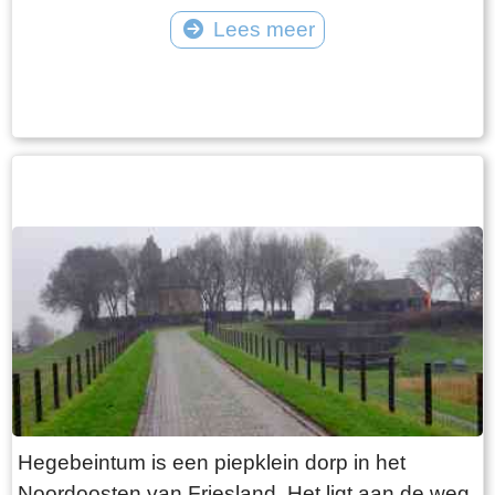
vangt iedereen bot bij Laaksum.
van Jongemastate. Het poortgebouw geeft
Lees meer
toegang tot het park Jongemastate. In het
Tekst: © Bauke Folkertsma Foto: © Bauke Folkertsma
poortgebouw zit een zware groene deur waarop
met statige sierletters “gelieve de deur te sluiten
aub”. Het is de moeite waard om het park eens
te bekijken. Je vindt er stinzenflora en stenen
restanten van de state die er eens gestaan
heeft. Grote brokken zandsteen liggen her en
der verspreid door het park alsof er een enorme
explosie heeft plaatsgevonden. Niets is minder
waar. De laatste bewoner van Jongemastate
was Burgemeester van Slooten. Hij was
burgemeester van de gemeente
Rauwerderhem. Het voormalige gemeentehuis
staat een eindje verderop. Het is moeilijk voor te
Hegebeintum is een piepklein dorp in het
stellen maar toen hij verhuisde heeft hij de state
Noordoosten van Friesland. Het ligt aan de weg