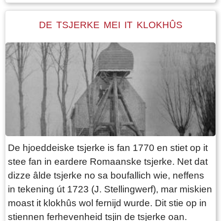
de pleatsen op dizze dyk. Walma state is fan
âlds in aadlike state. De state hat fiskrjochten en
DE TSJERKE MEI IT KLOKHÛS
rjocht op swannejacht. Op âlde kaarten stiet
neist de pleats noch in wier. Yn 1511 wurdt der
noch in stinsgrêft neamd. Ut it Register fan
oanbring fan 1511 docht bliken dat Epa Ighaz
“eijgen geërffd” eigner is en Albert Hoytes
pachtboer op de grutste pleats ûnder Folsgara.
De buorkerij omfiemet LXXX (80) pûn lân,
wêrfan “36 ponden Hooijland, 31 ponden
Grasland en 7 ponden Reijdland”. It lân súdlik
De hjoeddeiske tsjerke is fan 1770 en stiet op it
fan de pleats wurdt it “lege meden” neamd, dêr’t
stee fan in eardere Romaanske tsjerke. Net dat
it rijeedmeer (reidmar) leit. It rijeedland (reidlân)
dizze âlde tsjerke no sa boufallich wie, neffens
leit tsjin de “die grote Rien”. Fierders is der noch
in tekening út 1723 (J. Stellingwerf), mar miskien
“6 ponden saedlant leggende, om ende om op
moast it klokhûs wol fernijd wurde. Dit stie op in
ende an Epas vors. stins graft”. Dizze stinsgrêft
stiennen ferhevenheid tsjin de tsjerke oan.