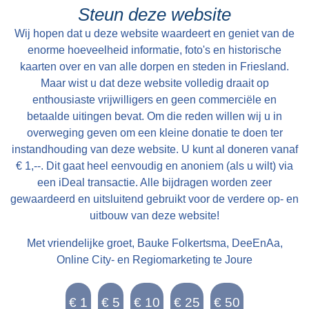
Folsgare, groot in het geheel, 40 een tweede
Steun deze website
Pondematen belast met 19 Floreen by JELLE
Wij hopen dat u deze website waardeert en geniet van de
PYTTERS bewoond Petry en May 1793 vry van
enorme hoeveelheid informatie, foto's en historische
Huur, te huur doende boven de lasten a 222
kaarten over en van alle dorpen en steden in Friesland.
Maar wist u dat deze website volledig draait op
Car. Guldens waarop per Pondem. geboden is
enthousiaste vrijwilligers en geen commerciële en
111 g.gls. Jelle Pytters (Pieters) is de zoon van
betaalde uitingen bevat. Om die reden willen wij u in
Pytter Jelles en Ytie Jorrits. Pytter en Ytie zijn in
overweging geven om een kleine donatie te doen ter
1757 getrouwd in Oosthem en boeren daarna in
instandhouding van deze website. U kunt al doneren vanaf
Westhem / Wolsum. Zoon Jelle wordt geboren in
€ 1,--. Dit gaat heel eenvoudig en anoniem (als u wilt) via
1759. In 1768 is Pytter Jelles boer onder
een iDeal transactie. Alle bijdragen worden zeer
gewaardeerd en uitsluitend gebruikt voor de verdere op- en
Folsgare op de boerderij achter Easthimmerwei
uitbouw van deze website!
25. Jelle trouwt in 1783 met Meike Beints uit
Jirnsum. Ze volgen dan Jelle zijn vader op.
Met vriendelijke groet, Bauke Folkertsma, DeeEnAa,
Verder is er weinig over de familie bekend. Na
Online City- en Regiomarketing te Joure
Jelle Pytters komt Yme Keimpes op de
boerderij. Daarna komt deze in de verkoop.