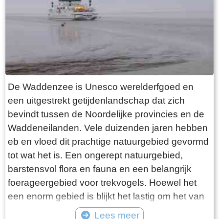
want deze is aan de binnenkant ook de moeite
waard. Er hangt een aantal historische houten
rouwborden aan de muur. In de huizen brandt
licht en de kachel. Aan de andere kant van de
terp loop je weer naar beneden, nu via voetpad
van gele klinkers. Als je daarna links aanhoudt
De Waddenzee is Unesco werelderfgoed en
kom je gewoon weer uit waar je bent begonnen.
een uitgestrekt getijdenlandschap dat zich
Het is moeilijk voor te stellen dat een dergelijk
bevindt tussen de Noordelijke provincies en de
terp ooit door mensenhanden is gemaakt.
Waddeneilanden. Vele duizenden jaren hebben
Terpen hadden een belangrijke functie als
eb en vloed dit prachtige natuurgebied gevormd
bescherming tegen overstromingen vanuit zee.
tot wat het is. Een ongerept natuurgebied,
Na de aanleg van dijken werden ze, ontdaan
barstensvol flora en fauna en een belangrijk
van hun nut, voor het grootste deel weer
foerageergebied voor trekvogels. Hoewel het
afgegraven. De vruchtbare grond naar elders
een enorm gebied is blijkt het lastig om het van
verscheept. Hoe rigoureus deze vorm van
dichtbij te zien en ervaren. Natuurlijk kun je in
Lees meer
“mijnbouw” tekeer ging zie je het best in