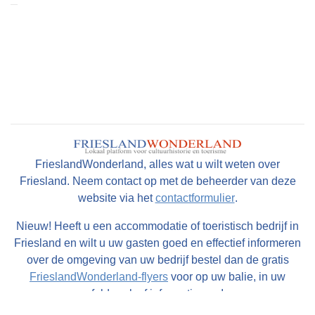
3. Diefstal en Schade door Brand
Een brommobiel kan ook het doelwit zijn van
diefstal of schade door brand. Met een
verzekering kun je jezelf beschermen tegen
deze risico's, waardoor je de gemoedsrust hebt
dat je een vergoeding krijgt in geval van
diefstal of brand gerelateerde schade.
FrieslandWonderland, alles wat u wilt weten over
Friesland. Neem contact op met de beheerder van deze
Soorten Brommobielverzekeringen
website via het
contactformulier
.
Nu we de redenen hebben besproken waarom
Nieuw! Heeft u een accommodatie of toeristisch bedrijf in
een
brommobiel verzekeren
belangrijk is, laten
Friesland en wilt u uw gasten goed en effectief informeren
over de omgeving van uw bedrijf bestel dan de gratis
we eens kijken naar de verschillende soorten
FrieslandWonderland-flyers
voor op uw balie, in uw
verzekeringen die beschikbaar zijn:
folderrek of informatiemap!