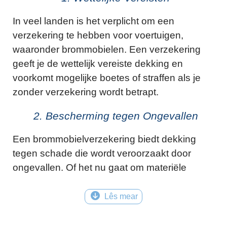
In veel landen is het verplicht om een
verzekering te hebben voor voertuigen,
waaronder brommobielen. Een verzekering
geeft je de wettelijk vereiste dekking en
voorkomt mogelijke boetes of straffen als je
zonder verzekering wordt betrapt.
2. Bescherming tegen Ongevallen
Een brommobielverzekering biedt dekking
tegen schade die wordt veroorzaakt door
ongevallen. Of het nu gaat om materiële
schade aan eigendommen van anderen of
lichamelijk letsel, een verzekering zorgt ervoor
Lês mear
dat je niet voor enorme kosten komt te staan
als je bij een ongeval betrokken raakt.