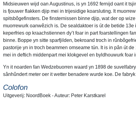
Midsieuwen wijd oan Augustinus, is yn 1692 fernijd oant it tsji
is fjouwer flakken djip mei in trijesidige koarsluting. It muorre
spitsbôgefinsters. De finsternissen binne djip, wat der op wize
muorrewurk oanwêzich is. De sealdaktoer is út de betide 13e 
keperfries op kraachstiennen dy’t foar in part foarstellingen 
binne. Boppe yn sitte sparfjilden, bekroand troch in rûnbôgefrie
pastorije yn in troch beammen omseame tún. It is in pân út de 1
mei in deftich middenpart mei klokgevel en byldhouwurk foar 
Yn it noarden fan Wedzebuorren waard yn 1898 de suvelfabryk 
sânhûndert meter oer it wetter benadere wurde koe. De fabryk
Colofon
Uitgeverij: NoordBoek - Auteur: Peter Karstkarel