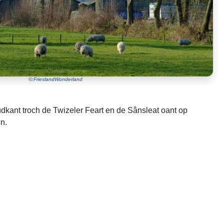
©:FrieslandWonderland
údkant troch de Twizeler Feart en de Sânsleat oant op
n.