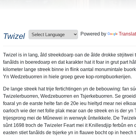
Powered by
Transla
Twizel
Twizel is in lang, âld streekdoarp oan de âlde drokke strjitwei 
fanâlds in boeredoarp en dat karakter hat it foar in grut part hâ
kilometer lange streek binne in flink oantal monumintale buork
Yn Wedzebuorren in hiele groep geve kop-rompbuorkerijen.
De lange streek hat trije fertichtingen yn de bebouwing: fan s
Twizelerbuorren, Wedzebuorren en Tsjerkebuorren. Se groeide
foaral yn de earste helte fan de 20e ieu hieltyd mear nei elko
oarloch wie der net folle plak mear oan de streek en is der yn
trijesprong mei de Mûnewei in wenwyk ûntwikkele. De Twizele
sûnt 1698 troch de Twizeler Feart mei it Knillesdjip ferbûn en 
easten stiet fanâlds de tsjerke yn in flauwe bocht op in heech 