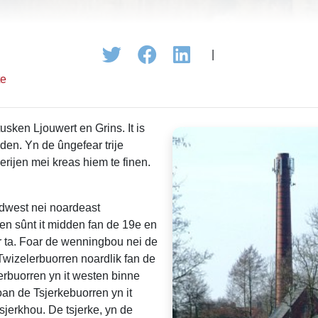
|
te
tusken Ljouwert en Grins. It is
lden. Yn de ûngefear trije
erijen mei kreas hiem te finen.
údwest nei noardeast
n sûnt it midden fan de 19e en
ar ta. Foar de wenningbou nei de
 Twizelerbuorren noardlik fan de
rbuorren yn it westen binne
oan de Tsjerkebuorren yn it
tsjerkhou. De tsjerke, yn de