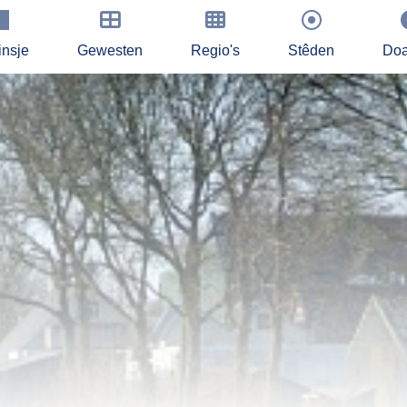
insje
Gewesten
Regio's
Stêden
Doa