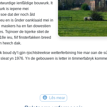
ntwurdige ienfâldige bouwurk. It
wurk is iepene mei
 soe dat der noch âld
ieu en is ûnder oanklaaid mei in
fan maskers ha en fan dowestien
s. Tsjinoer de tsjerke stiet de
8e ieu, fiif finsterfakken breed
in heech dak.
boud dy’t gjin rjochtstreekse wetterferbining hie mar oan de s
 sleat yn 1976. Yn de gebouwen is letter in timmerfabryk komme
Lês mear