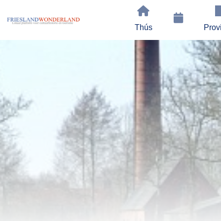
Thús
Prov