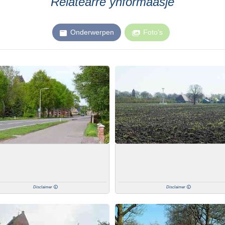
Relatearre ynformaasje
Onderwerpen
Foto’s
Disclaimer
Disclaimer