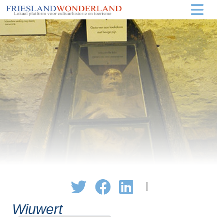
|
Wiuwert