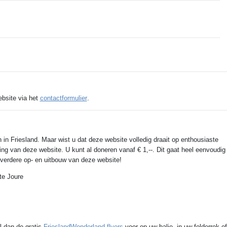
ebsite via het
contactformulier
.
 in Friesland. Maar wist u dat deze website volledig draait op enthousiaste
ing van deze website. U kunt al doneren vanaf € 1,--. Dit gaat heel eenvoudig
e verdere op- en uitbouw van deze website!
te Joure
l dan de gratis
FrieslandWonderland-flyers
voor op uw balie, in uw folderrek of