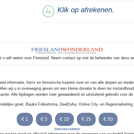
Klik op afrekenen.
t u wilt weten over Friesland. Neem contact op met de beheerder van deze w
 informatie, foto's en historische kaarten over en van alle dorpen en steden
illen wij u in overweging geven om een kleine donatie te doen ter instandhoud
nsactie. Alle bijdragen worden zeer gewaardeerd en uitsluitend gebruikt voor d
endelijke groet, Bauke Folkertsma, DeeEnAa, Online City- en Regiomarketing 
Verberg deze mededeling
 uw gasten goed en effectief informeren over de omgeving van uw bedrijf beste