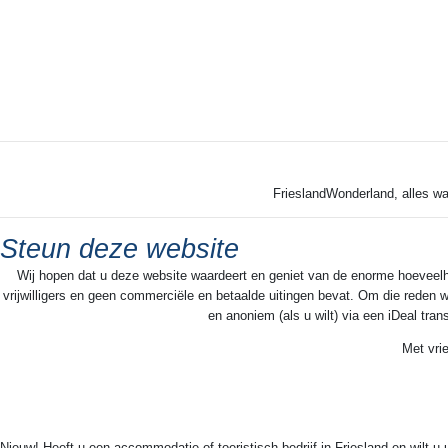
FrieslandWonderland, alles wa
Steun deze website
Wij hopen dat u deze website waardeert en geniet van de enorme hoeveelheid
vrijwilligers en geen commerciële en betaalde uitingen bevat. Om die reden w
en anoniem (als u wilt) via een iDeal tra
Met vri
Nieuw! Heeft u een accommodatie of toeristisch bedrijf in Friesland en wilt u