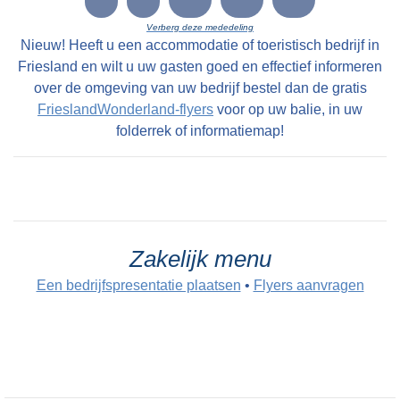
LC 10-12-1800: Eene uitmuntende Vrugtdoende
Verberg deze mededeling
en zeer geryflyke ZATHE en LANDEN met
Nieuw! Heeft u een accommodatie of toeristisch bedrijf in
deszelfs HUIZINGE en HOVINGE cum annexis,
Friesland en wilt u uw gasten goed en effectief informeren
staande en geleegen onder den Dorpe Folsgara
over de omgeving van uw bedrijf bestel dan de gratis
FrieslandWonderland-flyers
voor op uw balie, in uw
, in het geheel groot na naam 69 Pondematen
folderrek of informatiemap!
alle kostelyke Greidlanden belast met 17 1/2
Stuivers Schattinge wordende by Yme Keimpes
cum uxore bewoond tot St Petry en May 1801
en kan alsdan vry van Huuringe door den Koper
worden aangevaard.
Zakelijk menu
Een bedrijfspresentatie plaatsen
•
Flyers aanvragen