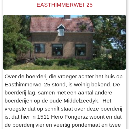
kloppend hart van het dorp. Albert en Foukje
EASTHIMMERWEI 25
waren echte dorpsmensen en stonden altijd
klaar voor de mensen van het dorp. Zo heeft
Albert Brink zich ook vele jaren ingezet als
voorzitter van Plaatselijk Belang. De bakkerij
was ook een soort `doarpsromte`: met
sinterklaas kon men sjoelen en ballengooien in
de bakkerij. Deze traditie wordt nog steeds
voortgezet, alleen is de plek veranderd. Bakker
Brink kreeg als eerste een telefoon. Als je wilde
Over de boerderij die vroeger achter het huis op
bellen kon je daar terecht, of de bakker kwam bij
Easthimmerwei 25 stond, is weinig bekend. De
je langs als er een bericht voor je was. Je wist
boerderij lag, samen met een aantal andere
toen niet beter, zo was je opgegroeid en het
boerderijen op de oude Middelzeedyk. Het
werkte prima. Het huis bestond uit behalve de
vroegste dat op schrift staat over deze boerderij
bakkerij, een woonkamer, een woonkeuken,
is, dat hier in 1511 Hero Fongersz woont en dat
een slaapkamer en een winkel. De kinderen
de boerderij vier en veertig pondemaat en twee