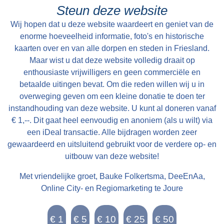
Folsgare, groot in het geheel, 40 een tweede
Steun deze website
Pondematen belast met 19 Floreen by JELLE
Wij hopen dat u deze website waardeert en geniet van de
PYTTERS bewoond Petry en May 1793 vry van
enorme hoeveelheid informatie, foto's en historische
Huur, te huur doende boven de lasten a 222
kaarten over en van alle dorpen en steden in Friesland.
Maar wist u dat deze website volledig draait op
Car. Guldens waarop per Pondem. geboden is
enthousiaste vrijwilligers en geen commerciële en
111 g.gls. Jelle Pytters (Pieters) is de zoon van
betaalde uitingen bevat. Om die reden willen wij u in
Pytter Jelles en Ytie Jorrits. Pytter en Ytie zijn in
overweging geven om een kleine donatie te doen ter
1757 getrouwd in Oosthem en boeren daarna in
instandhouding van deze website. U kunt al doneren vanaf
Westhem / Wolsum. Zoon Jelle wordt geboren in
€ 1,--. Dit gaat heel eenvoudig en anoniem (als u wilt) via
1759. In 1768 is Pytter Jelles boer onder
een iDeal transactie. Alle bijdragen worden zeer
gewaardeerd en uitsluitend gebruikt voor de verdere op- en
Folsgare op de boerderij achter Easthimmerwei
uitbouw van deze website!
25. Jelle trouwt in 1783 met Meike Beints uit
Jirnsum. Ze volgen dan Jelle zijn vader op.
Met vriendelijke groet, Bauke Folkertsma, DeeEnAa,
Verder is er weinig over de familie bekend. Na
Online City- en Regiomarketing te Joure
Jelle Pytters komt Yme Keimpes op de
boerderij. Daarna komt deze in de verkoop.