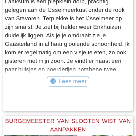
Laaksum is een piepklein dorp, prachtig
gelegen aan de IJsselmeerkust onder de rook
van Stavoren. Terplekke is het IJsselmeer op
zijn smalst. Je ziet bij helder weer Enkhuizen
duidelijk liggen. Als je je omdraait zie je
Gaasterland in al haar glooiende schoonheid. Ik
kom er regelmatig om een visje te eten, zo ook
gisteren met mijn zoon. Je vindt er naast een
paar huisjes en boerderijen notabene twee
visrestaurants op steenworp afstand van elkaar.
Lees meer
Er schijnt het jaar rond voldoende klandizie te
Tekst: © Bauke Folkertsma Foto: © Bauke Folkertsma
zijn voor beide en dat stelt gerust. Gisteren
stond er “Laaksumer Bot” op de kaart bij het
linker restaurant dat sinds een paar jaar in de
voormalige zoutloods gevestigd is. Zolang de
BURGEMEESTER VAN SLOOTEN WIST VAN
voorraad strekt welteverstaan. De naam
AANPAKKEN