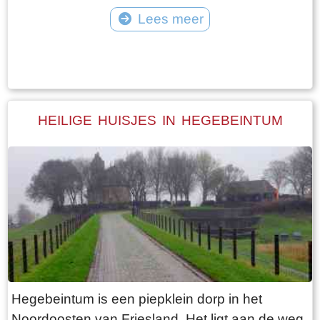
vangt iedereen bot bij Laaksum.
van Jongemastate. Het poortgebouw geeft
Lees meer
toegang tot het park Jongemastate. In het
Tekst: © Bauke Folkertsma Foto: © Bauke Folkertsma
poortgebouw zit een zware groene deur waarop
met statige sierletters “gelieve de deur te sluiten
aub”. Het is de moeite waard om het park eens
te bekijken. Je vindt er stinzenflora en stenen
HEILIGE HUISJES IN HEGEBEINTUM
restanten van de state die er eens gestaan
heeft. Grote brokken zandsteen liggen her en
der verspreid door het park alsof er een enorme
explosie heeft plaatsgevonden. Niets is minder
waar. De laatste bewoner van Jongemastate
was Burgemeester van Slooten. Hij was
burgemeester van de gemeente
Rauwerderhem. Het voormalige gemeentehuis
staat een eindje verderop. Het is moeilijk voor te
Hegebeintum is een piepklein dorp in het
stellen maar toen hij verhuisde heeft hij de state
Noordoosten van Friesland. Het ligt aan de weg