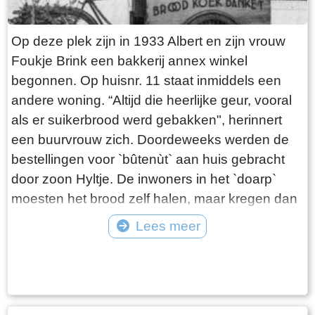
landverbinding. Het pad is ongeschikt voor het
vervoer van goederen. Het is te smal en voor
Op deze plek zijn in 1933 Albert en zijn vrouw
een groot deel van het jaar onbegaanbaar.
Foukje Brink een bakkerij annex winkel
Vervoer over water is de belangrijkste
begonnen. Op huisnr. 11 staat inmiddels een
verbinding tot in 1914 de Easthimmerwei wordt
andere woning. “Altijd die heerlijke geur, vooral
aangelegd. Nadat de beweegbare brug in
als er suikerbrood werd gebakken", herinnert
Oosthem in 1953 wordt vervangen door een
een buurvrouw zich. Doordeweeks werden de
vaste brug, is het voorgoed voorbij met het
bestellingen voor `bûtenùt` aan huis gebracht
goederenvervoer over water.
door zoon Hyltje. De inwoners in het `doarp`
moesten het brood zelf halen, maar kregen dan
wel als beloning een stuk `koarstekoeke` mee.
Lees meer
Dit was een soort kruidkoek, waar de bakker de
Tekst: © Plaatselijk Belang Goingarijp Foto: © PBG - Albert voor de winkel met
kanten van afsneed om weg te geven aan de
de broodkar
klanten. Het werd daarom ook wel `kantkoek`
genoemd. De winkel en bakkerij waren het