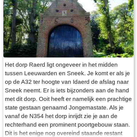
“Laaksumer Bot” suggereert dat de vis terplekke
gevangen wordt. En niets is minder waar.
Tegenover de twee visrestaurants ligt in het
kleinste haventje van Europa eenzaam en
alleen de HL6. Navraag in het restaurant leert
dan dit de vissersboot van de gebroeders De
Vries is. Zij zijn de laatste overgebleven vissers
van Laaksum. Eerder was er sprake van een
Het dorp Raerd ligt ongeveer in het midden
bescheiden vloot maar de meeste vissers van
tussen Leeuwarden en Sneek. Je komt er als je
Laaksum zijn er al lang geleden mee gestopt.
op de A32 ter hoogte van Idaerd de afslag naar
De gebroeders De Vries houden het dus nog vol
Sneek neemt. Er is iets bijzonders aan de hand
en vangen regelmatig bot bij Laaksum. Ik hoor
met dit dorp. Ooit heeft er namelijk een prachtige
dat de ze inmiddels aardig op leeftijd zijn, in
state gestaan genaamd Jongemastate. Als je
ieder geval over de zestig. Ik hoop dat ze het
vanaf de N354 het dorp inrijdt zie je aan de
nog even kunnen volhouden tot aan hun
rechterhand een prominent poortgebouw staan.
pensioenleeftijd. Want zodra zij ermee stoppen
Dit is het enige nog overeind staande restant