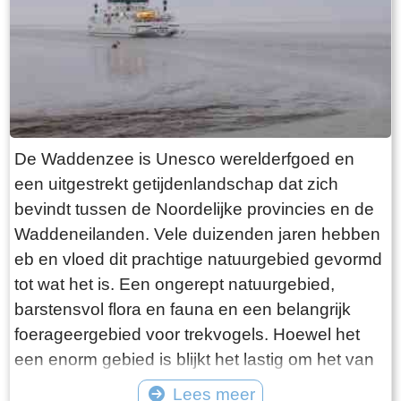
want deze is aan de binnenkant ook de moeite
waard. Er hangt een aantal historische houten
rouwborden aan de muur. In de huizen brandt
licht en de kachel. Aan de andere kant van de
terp loop je weer naar beneden, nu via voetpad
van gele klinkers. Als je daarna links aanhoudt
De Waddenzee is Unesco werelderfgoed en
kom je gewoon weer uit waar je bent begonnen.
een uitgestrekt getijdenlandschap dat zich
Het is moeilijk voor te stellen dat een dergelijk
bevindt tussen de Noordelijke provincies en de
terp ooit door mensenhanden is gemaakt.
Waddeneilanden. Vele duizenden jaren hebben
Terpen hadden een belangrijke functie als
eb en vloed dit prachtige natuurgebied gevormd
bescherming tegen overstromingen vanuit zee.
tot wat het is. Een ongerept natuurgebied,
Na de aanleg van dijken werden ze, ontdaan
barstensvol flora en fauna en een belangrijk
van hun nut, voor het grootste deel weer
foerageergebied voor trekvogels. Hoewel het
afgegraven. De vruchtbare grond naar elders
een enorm gebied is blijkt het lastig om het van
verscheept. Hoe rigoureus deze vorm van
dichtbij te zien en ervaren. Natuurlijk kun je in
Lees meer
“mijnbouw” tekeer ging zie je het best in