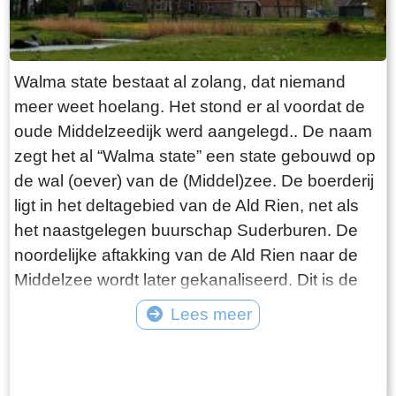
Walma state bestaat al zolang, dat niemand
meer weet hoelang. Het stond er al voordat de
oude Middelzeedijk werd aangelegd.. De naam
zegt het al “Walma state” een state gebouwd op
de wal (oever) van de (Middel)zee. De boerderij
ligt in het deltagebied van de Ald Rien, net als
het naastgelegen buurschap Suderburen. De
noordelijke aftakking van de Ald Rien naar de
Middelzee wordt later gekanaliseerd. Dit is de
Folsgaasteropvaart. Een kreek die hierop uit
Lees meer
komt, is de oude opvaart naar de boerderij. Bij
Tekst: © Wytske Heida Foto: © Atse Bruin
de aanleg van de oude Middelzeedijk wordt
gebruik gemaakt van de terpen die er al zijn.