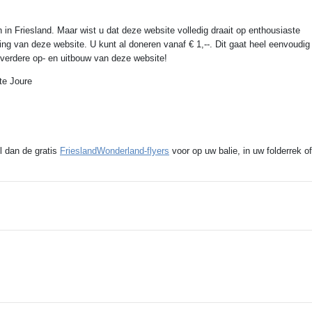
 in Friesland. Maar wist u dat deze website volledig draait op enthousiaste
ing van deze website. U kunt al doneren vanaf € 1,--. Dit gaat heel eenvoudig
e verdere op- en uitbouw van deze website!
te Joure
l dan de gratis
FrieslandWonderland-flyers
voor op uw balie, in uw folderrek of