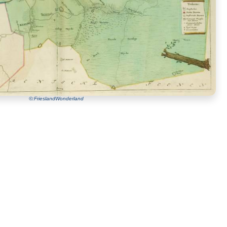
©:FrieslandWonderland