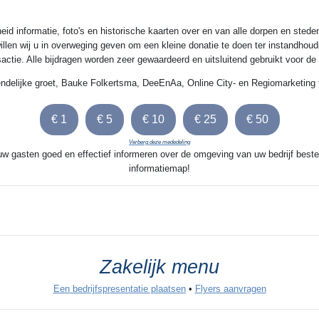
 informatie, foto's en historische kaarten over en van alle dorpen en steden
illen wij u in overweging geven om een kleine donatie te doen ter instandhoud
nsactie. Alle bijdragen worden zeer gewaardeerd en uitsluitend gebruikt voor d
endelijke groet, Bauke Folkertsma, DeeEnAa, Online City- en Regiomarketing 
Verberg deze mededeling
 uw gasten goed en effectief informeren over de omgeving van uw bedrijf beste
informatiemap!
Zakelijk menu
Een bedrijfspresentatie plaatsen
•
Flyers aanvragen