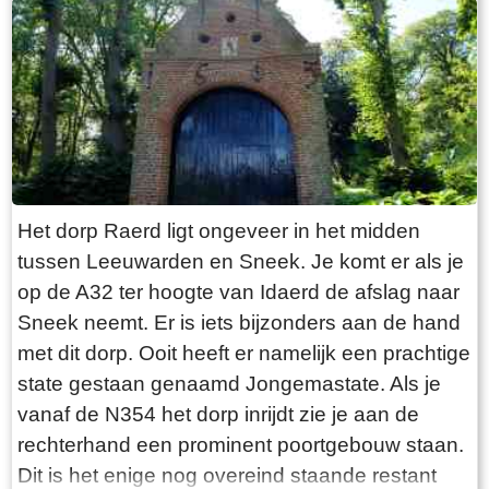
“Laaksumer Bot” suggereert dat de vis terplekke
gevangen wordt. En niets is minder waar.
Tegenover de twee visrestaurants ligt in het
kleinste haventje van Europa eenzaam en
alleen de HL6. Navraag in het restaurant leert
dan dit de vissersboot van de gebroeders De
Vries is. Zij zijn de laatste overgebleven vissers
van Laaksum. Eerder was er sprake van een
Het dorp Raerd ligt ongeveer in het midden
bescheiden vloot maar de meeste vissers van
tussen Leeuwarden en Sneek. Je komt er als je
Laaksum zijn er al lang geleden mee gestopt.
op de A32 ter hoogte van Idaerd de afslag naar
De gebroeders De Vries houden het dus nog vol
Sneek neemt. Er is iets bijzonders aan de hand
en vangen regelmatig bot bij Laaksum. Ik hoor
met dit dorp. Ooit heeft er namelijk een prachtige
dat de ze inmiddels aardig op leeftijd zijn, in
state gestaan genaamd Jongemastate. Als je
ieder geval over de zestig. Ik hoop dat ze het
vanaf de N354 het dorp inrijdt zie je aan de
nog even kunnen volhouden tot aan hun
rechterhand een prominent poortgebouw staan.
pensioenleeftijd. Want zodra zij ermee stoppen
Dit is het enige nog overeind staande restant