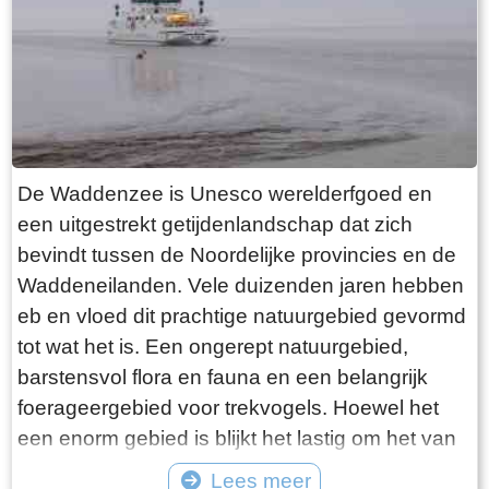
want deze is aan de binnenkant ook de moeite
waard. Er hangt een aantal historische houten
rouwborden aan de muur. In de huizen brandt
licht en de kachel. Aan de andere kant van de
terp loop je weer naar beneden, nu via voetpad
van gele klinkers. Als je daarna links aanhoudt
De Waddenzee is Unesco werelderfgoed en
kom je gewoon weer uit waar je bent begonnen.
een uitgestrekt getijdenlandschap dat zich
Het is moeilijk voor te stellen dat een dergelijk
bevindt tussen de Noordelijke provincies en de
terp ooit door mensenhanden is gemaakt.
Waddeneilanden. Vele duizenden jaren hebben
Terpen hadden een belangrijke functie als
eb en vloed dit prachtige natuurgebied gevormd
bescherming tegen overstromingen vanuit zee.
tot wat het is. Een ongerept natuurgebied,
Na de aanleg van dijken werden ze, ontdaan
barstensvol flora en fauna en een belangrijk
van hun nut, voor het grootste deel weer
foerageergebied voor trekvogels. Hoewel het
afgegraven. De vruchtbare grond naar elders
een enorm gebied is blijkt het lastig om het van
verscheept. Hoe rigoureus deze vorm van
dichtbij te zien en ervaren. Natuurlijk kun je in
Lees meer
“mijnbouw” tekeer ging zie je het best in