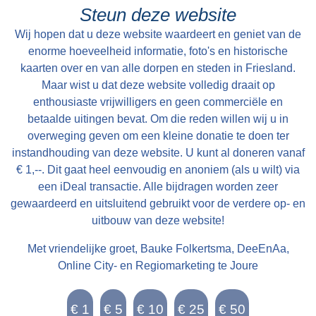
Folsgare, groot in het geheel, 40 een tweede
Steun deze website
Pondematen belast met 19 Floreen by JELLE
Wij hopen dat u deze website waardeert en geniet van de
PYTTERS bewoond Petry en May 1793 vry van
enorme hoeveelheid informatie, foto's en historische
Huur, te huur doende boven de lasten a 222
kaarten over en van alle dorpen en steden in Friesland.
Maar wist u dat deze website volledig draait op
Car. Guldens waarop per Pondem. geboden is
enthousiaste vrijwilligers en geen commerciële en
111 g.gls. Jelle Pytters (Pieters) is de zoon van
betaalde uitingen bevat. Om die reden willen wij u in
Pytter Jelles en Ytie Jorrits. Pytter en Ytie zijn in
overweging geven om een kleine donatie te doen ter
1757 getrouwd in Oosthem en boeren daarna in
instandhouding van deze website. U kunt al doneren vanaf
Westhem / Wolsum. Zoon Jelle wordt geboren in
€ 1,--. Dit gaat heel eenvoudig en anoniem (als u wilt) via
1759. In 1768 is Pytter Jelles boer onder
een iDeal transactie. Alle bijdragen worden zeer
gewaardeerd en uitsluitend gebruikt voor de verdere op- en
Folsgare op de boerderij achter Easthimmerwei
uitbouw van deze website!
25. Jelle trouwt in 1783 met Meike Beints uit
Jirnsum. Ze volgen dan Jelle zijn vader op.
Met vriendelijke groet, Bauke Folkertsma, DeeEnAa,
Verder is er weinig over de familie bekend. Na
Online City- en Regiomarketing te Joure
Jelle Pytters komt Yme Keimpes op de
boerderij. Daarna komt deze in de verkoop.