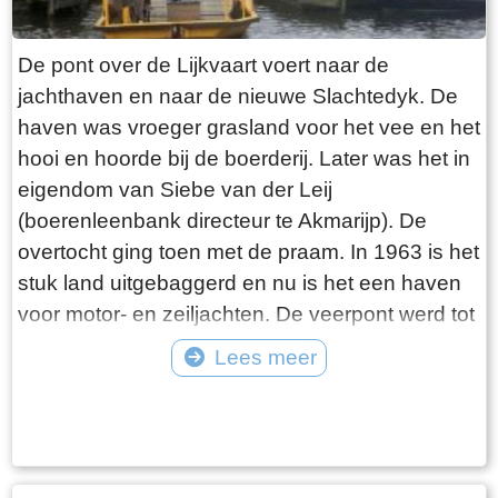
boerderij omvat dan LXXX (80) ponden land,
waarvan “36 ponden Hooijland, 31 ponden
De pont over de Lijkvaart voert naar de
Grasland en 7 ponden Reijdland”. Het land ten
jachthaven en naar de nieuwe Slachtedyk. De
zuiden van de boerderij wordt het “lege meden”
haven was vroeger grasland voor het vee en het
genoemd, waaraan het rijeedmeer (rietmeer) ligt.
hooi en hoorde bij de boerderij. Later was het in
Het rijeedland (rietland) ligt tegen de “die grote
eigendom van Siebe van der Leij
Rien”. Verder is er nog “6 ponden saedlant
(boerenleenbank directeur te Akmarijp). De
leggende, om ende om op ende an Epas vors.
overtocht ging toen met de praam. In 1963 is het
stins graft”. Deze stinsgracht omsloot de
stuk land uitgebaggerd en nu is het een haven
stinswier en lag tegen het “saedland” aan. Een
voor motor- en zeiljachten. De veerpont werd tot
andere naam die wordt gebruikt voor stinswier is
ongeveer 1995 nog in Heeg gebruikt en is door
Lees meer
‘wijer’. Deze naam komen we tegen in het
de verplaatsing van de havenmond aldaar uit de
Register van aanbreng bij de buurman van Epa
Tekst: © Plaatselijk Belang Goingarijp Foto: © Plaatselijk Belang Goingarijp
vaart genomen. Daarna is hij over water naar
Ighaz op Suderburen. Lolla Taekaz is hier
Goingarijp gesleept en opgeknapt. De pont gaat
pachtboer en “dije halve huijssteed mijt die
vooruit door middel van een ketting die wordt
halve wijer hoert Epa voer XIV st “. Epa Ighaz is