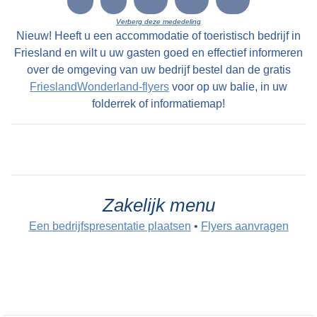
LC 10-12-1800: Eene uitmuntende Vrugtdoende
Verberg deze mededeling
en zeer geryflyke ZATHE en LANDEN met
Nieuw! Heeft u een accommodatie of toeristisch bedrijf in
deszelfs HUIZINGE en HOVINGE cum annexis,
Friesland en wilt u uw gasten goed en effectief informeren
staande en geleegen onder den Dorpe Folsgara
over de omgeving van uw bedrijf bestel dan de gratis
FrieslandWonderland-flyers
voor op uw balie, in uw
, in het geheel groot na naam 69 Pondematen
folderrek of informatiemap!
alle kostelyke Greidlanden belast met 17 1/2
Stuivers Schattinge wordende by Yme Keimpes
cum uxore bewoond tot St Petry en May 1801
en kan alsdan vry van Huuringe door den Koper
worden aangevaard.
Zakelijk menu
Een bedrijfspresentatie plaatsen
•
Flyers aanvragen