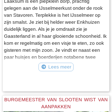
Laaksum is een piepklein dorp, prachtig
gelegen aan de IJsselmeerkust onder de rook
van Stavoren. Terplekke is het IJsselmeer op
zijn smalst. Je ziet bij helder weer Enkhuizen
duidelijk liggen. Als je je omdraait zie je
Gaasterland in al haar glooiende schoonheid. Ik
kom er regelmatig om een visje te eten, zo ook
gisteren met mijn zoon. Je vindt er naast een
paar huisjes en boerderijen notabene twee
visrestaurants op steenworp afstand van elkaar.
Lees meer
Er schijnt het jaar rond voldoende klandizie te
Tekst: © Bauke Folkertsma Foto: © Bauke Folkertsma
zijn voor beide en dat stelt gerust. Gisteren
stond er “Laaksumer Bot” op de kaart bij het
linker restaurant dat sinds een paar jaar in de
voormalige zoutloods gevestigd is. Zolang de
BURGEMEESTER VAN SLOOTEN WIST VAN
voorraad strekt welteverstaan. De naam
AANPAKKEN