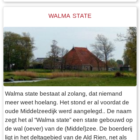
genoemd. De winkel en bakkerij waren het
kloppend hart van het dorp. Albert en Foukje
WALMA STATE
waren echte dorpsmensen en stonden altijd
klaar voor de mensen van het dorp. Zo heeft
Albert Brink zich ook vele jaren ingezet als
voorzitter van Plaatselijk Belang. De bakkerij
was ook een soort `doarpsromte`: met
sinterklaas kon men sjoelen en ballengooien in
de bakkerij. Deze traditie wordt nog steeds
voortgezet, alleen is de plek veranderd. Bakker
Brink kreeg als eerste een telefoon. Als je wilde
Walma state bestaat al zolang, dat niemand
bellen kon je daar terecht, of de bakker kwam bij
meer weet hoelang. Het stond er al voordat de
je langs als er een bericht voor je was. Je wist
oude Middelzeedijk werd aangelegd.. De naam
toen niet beter, zo was je opgegroeid en het
zegt het al “Walma state” een state gebouwd op
werkte prima. Het huis bestond uit behalve de
de wal (oever) van de (Middel)zee. De boerderij
bakkerij, een woonkamer, een woonkeuken,
ligt in het deltagebied van de Ald Rien, net als