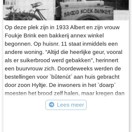
Op deze plek zijn in 1933 Albert en zijn vrouw
Foukje Brink een bakkerij annex winkel
begonnen. Op huisnr. 11 staat inmiddels een
andere woning. “Altijd die heerlijke geur, vooral
als er suikerbrood werd gebakken", herinnert
een buurvrouw zich. Doordeweeks werden de
bestellingen voor `bûtenùt` aan huis gebracht
door zoon Hyltje. De inwoners in het `doarp`
moesten het brood zelf halen, maar kregen dan
wel als beloning een stuk `koarstekoeke` mee.
Lees meer
Dit was een soort kruidkoek, waar de bakker de
Tekst: © Plaatselijk Belang Goingarijp Foto: © PBG - Albert voor de winkel met
kanten van afsneed om weg te geven aan de
de broodkar
klanten. Het werd daarom ook wel `kantkoek`