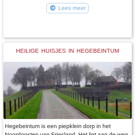
vangt iedereen bot bij Laaksum.
van Jongemastate. Het poortgebouw geeft
Lees meer
toegang tot het park Jongemastate. In het
Tekst: © Bauke Folkertsma Foto: © Bauke Folkertsma
poortgebouw zit een zware groene deur waarop
met statige sierletters “gelieve de deur te sluiten
aub”. Het is de moeite waard om het park eens
te bekijken. Je vindt er stinzenflora en stenen
HEILIGE HUISJES IN HEGEBEINTUM
restanten van de state die er eens gestaan
heeft. Grote brokken zandsteen liggen her en
der verspreid door het park alsof er een enorme
explosie heeft plaatsgevonden. Niets is minder
waar. De laatste bewoner van Jongemastate
was Burgemeester van Slooten. Hij was
burgemeester van de gemeente
Rauwerderhem. Het voormalige gemeentehuis
staat een eindje verderop. Het is moeilijk voor te
Hegebeintum is een piepklein dorp in het
stellen maar toen hij verhuisde heeft hij de state
Noordoosten van Friesland. Het ligt aan de weg