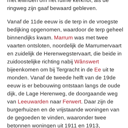
met leilinden om het ruime kerkhof, als de
ringweg zijn gaaf bewaard gebleven.
Vanaf de 11de eeuw is de terp in de vroegste
bedijking opgenomen, waardoor de terp geheel
binnendijks kwam.
Marrum
was met twee
vaarten ontsloten, noordelijk de Marrumervaart
en zuidelijk de Herenwegstervaart, die beide in
zuidoostelijke richting nabij
Wânswert
bijeenkomen om bij Tergracht in de
Ee
uit te
monden. Vanaf de tweede helft van de 19de
eeuw is er bebouwing ontstaan langs de oude
dijk, de Lage Herenweg, de doorgaande weg
van
Leeuwarden
naar
Ferwert
. Daar zijn de
burgerhuizen en de vrijstaande woningen van
de gegoeden te vinden, waaronder twee
betonnen woningen uit 1911 en 1913,