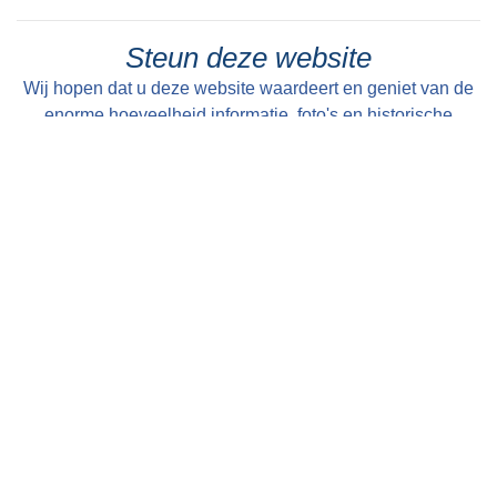
Steun deze website
Wij hopen dat u deze website waardeert en geniet van de
enorme hoeveelheid informatie, foto's en historische
kaarten over en van alle dorpen en steden in Friesland.
Maar wist u dat deze website volledig draait op
enthousiaste vrijwilligers en geen commerciële en
betaalde uitingen bevat. Om die reden willen wij u in
overweging geven om een kleine donatie te doen ter
instandhouding van deze website. U kunt al doneren vanaf
€ 1,--. Dit gaat heel eenvoudig en anoniem (als u wilt) via
een iDeal transactie. Alle bijdragen worden zeer
gewaardeerd en uitsluitend gebruikt voor de verdere op- en
uitbouw van deze website!
Met vriendelijke groet, Bauke Folkertsma, DeeEnAa,
Online City- en Regiomarketing te Joure