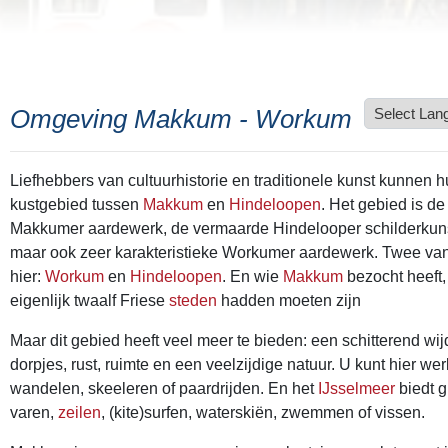
Omgeving Makkum - Workum
Liefhebbers van cultuurhistorie en traditionele kunst kunnen h
kustgebied tussen
Makkum
en
Hindeloopen
. Het gebied is d
Makkumer aardewerk, de vermaarde Hindelooper schilderkunst
maar ook zeer karakteristieke Workumer aardewerk. Twee va
hier:
Workum
en
Hindeloopen
. En wie
Makkum
bezocht heeft, 
eigenlijk twaalf Friese
steden
hadden moeten zijn
Maar dit gebied heeft veel meer te bieden: een schitterend wi
dorpjes, rust, ruimte en een veelzijdige natuur. U kunt hier werk
wandelen, skeeleren of paardrijden. En het
IJsselmeer
biedt 
varen,
zeilen
, (kite)surfen, waterskiën, zwemmen of vissen.