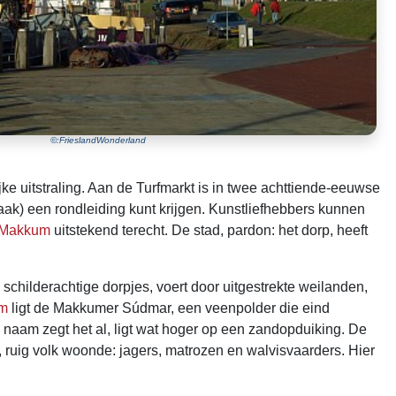
©:FrieslandWonderland
jke uitstraling. Aan de Turfmarkt is in twee achttiende-eeuwse
ak) een rondleiding kunt krijgen. Kunstliefhebbers kunnen
Makkum
uitstekend terecht. De stad, pardon: het dorp, heeft
 schilderachtige dorpjes, voert door uitgestrekte weilanden,
um
ligt de Makkumer Súdmar, een veenpolder die eind
e naam zegt het al, ligt wat hoger op een zandopduiking. De
g, ruig volk woonde: jagers, matrozen en walvisvaarders. Hier
.