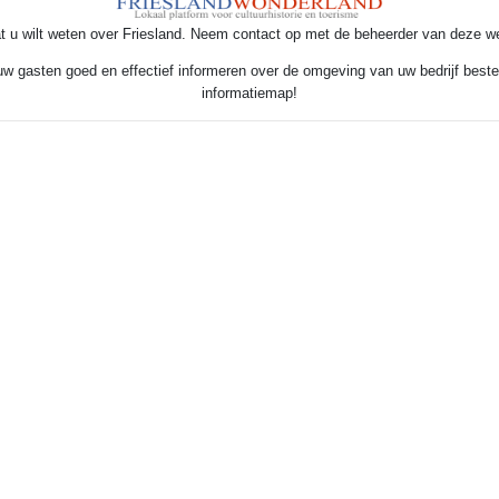
t u wilt weten over Friesland. Neem contact op met de beheerder van deze w
 uw gasten goed en effectief informeren over de omgeving van uw bedrijf beste
informatiemap!
Zakelijk menu
Een bedrijfspresentatie plaatsen
•
Flyers aanvragen
slandWonderland
| Alle rechten voorbehouden (2026) | Realisatie website:
Erfgoe
Powered by
ErfgoedCMS™