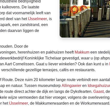
ndustriële bedrijvigheid
 kalkovens. De laatste
orp dat voornamelijk leeft van
erd deel van het
IJsselmeer
, is
lapark, een zandstrand, een
iden daarvan liggen de
behouden. Door de
 woningen, herenhuizen en pakhuizen heeft
Makkum
een stedeli
erkbedrijf Koninklijke Tichelaar gevestigd, waar u (op afspra
er van Aart Cornelissen. Gaat u liever winkelen? Ook dan kunt u in
 verschillende gezellige terrasjes, cafés en restaurants.
rf Route. Deze ruim 20 kilometer lange route verbindt een aantal
schap en natuur. Tussen museumdorp
Allingawier
en
Idsegahuiz
de route direct achter de dijk en langs de Dyksfearten.
Gaast
, d
n enkele wijze vermoeden dat hier vroeger, volgens de overleverin
er het
IJsselmeer
, de Makkumerwaarden en de Workumerwaard