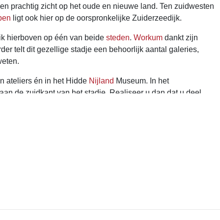
en prachtig zicht op het oude en nieuwe land. Ten zuidwesten
pen
ligt ook hier op de oorspronkelijke Zuiderzeedijk.
klik hierboven op één van beide
steden
.
Workum
dankt zijn
elt dit gezellige stadje een behoorlijk aantal galeries,
weten.
n ateliers én in het Hidde
Nijland
Museum. In het
aan de zuidkant van het stadje. Realiseer u dan dat u deel
en
als badplaats.