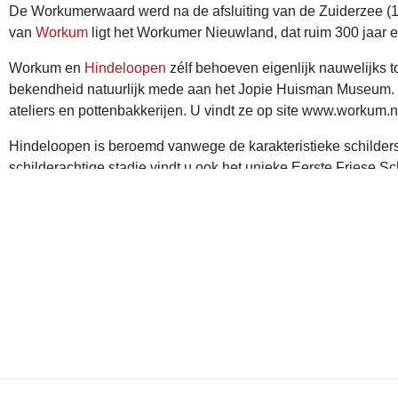
De Workumerwaard werd na de afsluiting van de Zuiderzee (19
van
Workum
ligt het Workumer Nieuwland, dat ruim 300 jaar 
Workum en
Hindeloopen
zélf behoeven eigenlijk nauwelijks t
bekendheid natuurlijk mede aan het Jopie Huisman Museum. Ma
ateliers en pottenbakkerijen. U vindt ze op site www.workum.
Hindeloopen is beroemd vanwege de karakteristieke schildersti
schilderachtige stadje vindt u ook het unieke Eerste Friese S
uitmaakt van een lange traditie. Het bijzondere, in 1913 gebo
Colofon
FrieslandWonderland