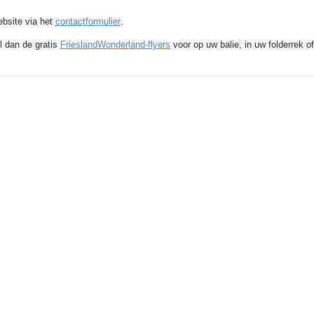
ebsite via het
contactformulier
.
l dan de gratis
FrieslandWonderland-flyers
voor op uw balie, in uw folderrek of
dCMS™