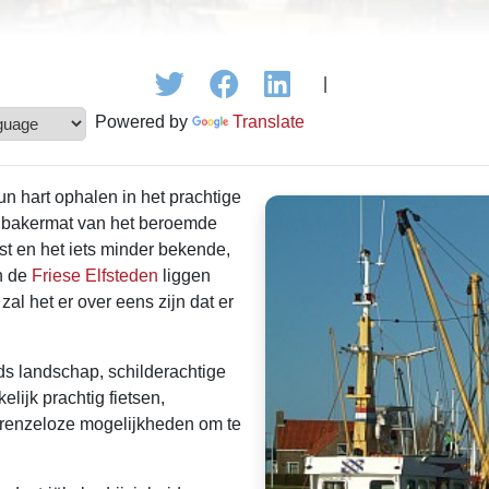
|
Powered by
Translate
un hart ophalen in het prachtige
e bakermat van het beroemde
 en het iets minder bekende,
n de
Friese Elfsteden
liggen
zal het er over eens zijn dat er
jds landschap, schilderachtige
elijk prachtig fietsen,
grenzeloze mogelijkheden om te