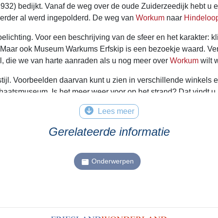
32) bedijkt. Vanaf de weg over de oude Zuiderzeedijk hebt u e
eerder al werd ingepolderd. De weg van
Workum
naar
Hindeloo
oelichting. Voor een beschrijving van de sfeer en het karakter: 
ar ook Museum Warkums Erfskip is een bezoekje waard. Verder t
nl, die we van harte aanraden als u nog meer over
Workum
wilt 
jl. Voorbeelden daarvan kunt u zien in verschillende winkels e
chaatsmuseum. Is het meer weer voor op het strand? Dat vindt u 
uwde badpaviljoen getuigt van de lange historie van
Hindeloop
Lees meer
Gerelateerde informatie
Onderwerpen