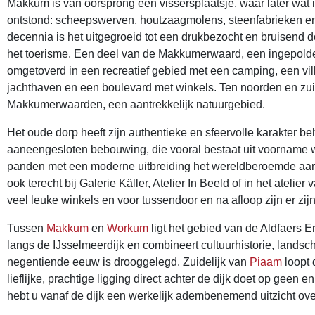
Makkum is van oorsprong een vissersplaatsje, waar later wat i
ontstond: scheepswerven, houtzaagmolens, steenfabrieken en
decennia is het uitgegroeid tot een drukbezocht en bruisend d
het toerisme. Een deel van de Makkumerwaard, een ingepold
omgetoverd in een recreatief gebied met een camping, een vil
jachthaven en een boulevard met winkels. Ten noorden en zu
Makkumerwaarden, een aantrekkelijk natuurgebied.
Het oude dorp heeft zijn authentieke en sfeervolle karakter 
aaneengesloten bebouwing, die vooral bestaat uit voorname
panden met een moderne uitbreiding het wereldberoemde aardew
ook terecht bij Galerie Käller, Atelier In Beeld of in het ateli
veel leuke winkels en voor tussendoor en na afloop zijn er zijn
Tussen
Makkum
en
Workum
ligt het gebied van de Aldfaers E
langs de IJsselmeerdijk en combineert cultuurhistorie, land
negentiende eeuw is drooggelegd. Zuidelijk van
Piaam
loopt 
lieflijke, prachtige ligging direct achter de dijk doet op gee
hebt u vanaf de dijk een werkelijk adembenemend uitzicht ov