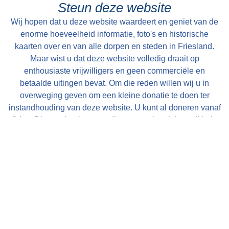
Steun deze website
Wij hopen dat u deze website waardeert en geniet van de
enorme hoeveelheid informatie, foto's en historische
kaarten over en van alle dorpen en steden in Friesland.
Maar wist u dat deze website volledig draait op
enthousiaste vrijwilligers en geen commerciële en
betaalde uitingen bevat. Om die reden willen wij u in
overweging geven om een kleine donatie te doen ter
instandhouding van deze website. U kunt al doneren vanaf
€ 1,--. Dit gaat heel eenvoudig en anoniem (als u wilt) via
een iDeal transactie. Alle bijdragen worden zeer
gewaardeerd en uitsluitend gebruikt voor de verdere op- en
uitbouw van deze website!
Met vriendelijke groet, Bauke Folkertsma, DeeEnAa,
Online City- en Regiomarketing te Joure