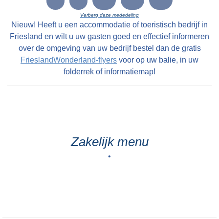
LC 10-12-1800: Eene uitmuntende Vrugtdoende
Verberg deze mededeling
en zeer geryflyke ZATHE en LANDEN met
Nieuw! Heeft u een accommodatie of toeristisch bedrijf in
deszelfs HUIZINGE en HOVINGE cum annexis,
Friesland en wilt u uw gasten goed en effectief informeren
staande en geleegen onder den Dorpe Folsgara
over de omgeving van uw bedrijf bestel dan de gratis
FrieslandWonderland-flyers
voor op uw balie, in uw
, in het geheel groot na naam 69 Pondematen
folderrek of informatiemap!
alle kostelyke Greidlanden belast met 17 1/2
Stuivers Schattinge wordende by Yme Keimpes
cum uxore bewoond tot St Petry en May 1801
en kan alsdan vry van Huuringe door den Koper
worden aangevaard.
Zakelijk menu
•