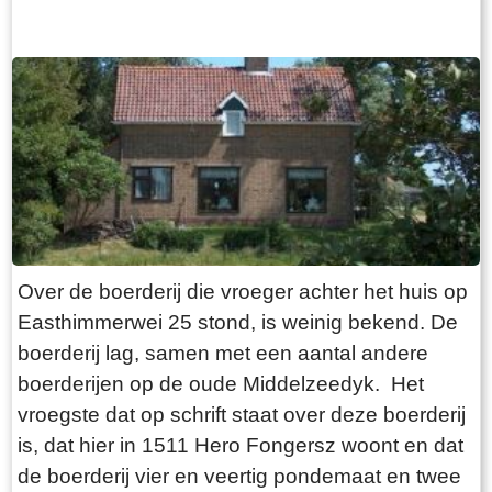
wurdt njonken de pleats yn de heaberch
let in oere foar it begjin fan de “preek” en by in
opslein. It lêste langhûs mei byhearrende
begraffenis. En op âldjiersdei. By stil waer is it
heaberch yn Fryslân stiet, folslein restaurearre,
moaie lûd fan dizze klok fier te hearren oer gea,
yn it doarp Warten. It is as museum ynrjochte (
mar en poel.
boujier 1725)
Over de boerderij die vroeger achter het huis op
Easthimmerwei 25 stond, is weinig bekend. De
boerderij lag, samen met een aantal andere
boerderijen op de oude Middelzeedyk. Het
vroegste dat op schrift staat over deze boerderij
is, dat hier in 1511 Hero Fongersz woont en dat
de boerderij vier en veertig pondemaat en twee