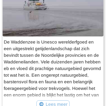
want deze is aan de binnenkant ook de moeite
waard. Er hangt een aantal historische houten
rouwborden aan de muur. In de huizen brandt
licht en de kachel. Aan de andere kant van de
terp loop je weer naar beneden, nu via voetpad
van gele klinkers. Als je daarna links aanhoudt
De Waddenzee is Unesco werelderfgoed en
kom je gewoon weer uit waar je bent begonnen.
een uitgestrekt getijdenlandschap dat zich
Het is moeilijk voor te stellen dat een dergelijk
bevindt tussen de Noordelijke provincies en de
terp ooit door mensenhanden is gemaakt.
Waddeneilanden. Vele duizenden jaren hebben
Terpen hadden een belangrijke functie als
eb en vloed dit prachtige natuurgebied gevormd
bescherming tegen overstromingen vanuit zee.
tot wat het is. Een ongerept natuurgebied,
Na de aanleg van dijken werden ze, ontdaan
barstensvol flora en fauna en een belangrijk
van hun nut, voor het grootste deel weer
foerageergebied voor trekvogels. Hoewel het
afgegraven. De vruchtbare grond naar elders
een enorm gebied is blijkt het lastig om het van
verscheept. Hoe rigoureus deze vorm van
dichtbij te zien en ervaren. Natuurlijk kun je in
Lees meer
“mijnbouw” tekeer ging zie je het best in