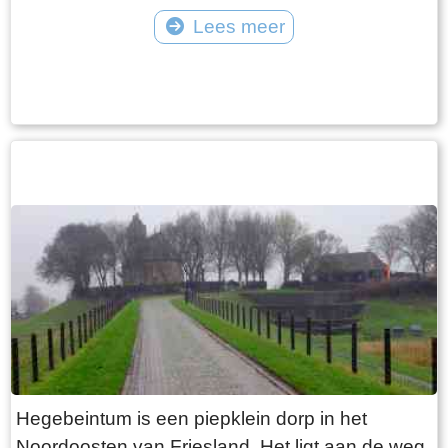
vangt iedereen bot bij Laaksum.
van Jongemastate. Het poortgebouw geeft
Lees meer
toegang tot het park Jongemastate. In het
Tekst: © Bauke Folkertsma Foto: © Bauke Folkertsma
poortgebouw zit een zware groene deur waarop
met statige sierletters “gelieve de deur te sluiten
aub”. Het is de moeite waard om het park eens
te bekijken. Je vindt er stinzenflora en stenen
restanten van de state die er eens gestaan
heeft. Grote brokken zandsteen liggen her en
der verspreid door het park alsof er een enorme
explosie heeft plaatsgevonden. Niets is minder
waar. De laatste bewoner van Jongemastate
was Burgemeester van Slooten. Hij was
burgemeester van de gemeente
Rauwerderhem. Het voormalige gemeentehuis
staat een eindje verderop. Het is moeilijk voor te
Hegebeintum is een piepklein dorp in het
stellen maar toen hij verhuisde heeft hij de state
Noordoosten van Friesland. Het ligt aan de weg