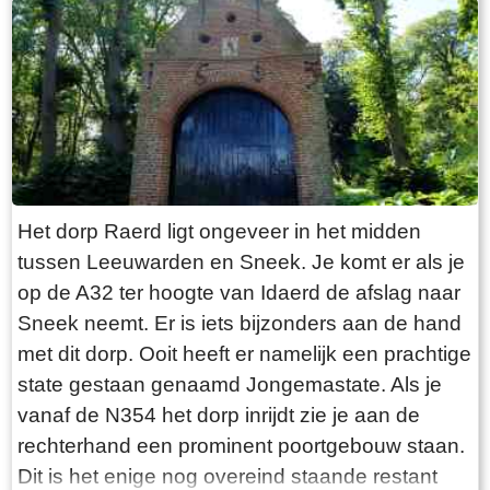
“Laaksumer Bot” suggereert dat de vis terplekke
gevangen wordt. En niets is minder waar.
Tegenover de twee visrestaurants ligt in het
kleinste haventje van Europa eenzaam en
alleen de HL6. Navraag in het restaurant leert
dan dit de vissersboot van de gebroeders De
Vries is. Zij zijn de laatste overgebleven vissers
van Laaksum. Eerder was er sprake van een
Het dorp Raerd ligt ongeveer in het midden
bescheiden vloot maar de meeste vissers van
tussen Leeuwarden en Sneek. Je komt er als je
Laaksum zijn er al lang geleden mee gestopt.
op de A32 ter hoogte van Idaerd de afslag naar
De gebroeders De Vries houden het dus nog vol
Sneek neemt. Er is iets bijzonders aan de hand
en vangen regelmatig bot bij Laaksum. Ik hoor
met dit dorp. Ooit heeft er namelijk een prachtige
dat de ze inmiddels aardig op leeftijd zijn, in
state gestaan genaamd Jongemastate. Als je
ieder geval over de zestig. Ik hoop dat ze het
vanaf de N354 het dorp inrijdt zie je aan de
nog even kunnen volhouden tot aan hun
rechterhand een prominent poortgebouw staan.
pensioenleeftijd. Want zodra zij ermee stoppen
Dit is het enige nog overeind staande restant