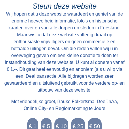
Folsgare, groot in het geheel, 40 een tweede
Steun deze website
Pondematen belast met 19 Floreen by JELLE
Wij hopen dat u deze website waardeert en geniet van de
PYTTERS bewoond Petry en May 1793 vry van
enorme hoeveelheid informatie, foto's en historische
Huur, te huur doende boven de lasten a 222
kaarten over en van alle dorpen en steden in Friesland.
Maar wist u dat deze website volledig draait op
Car. Guldens waarop per Pondem. geboden is
enthousiaste vrijwilligers en geen commerciële en
111 g.gls. Jelle Pytters (Pieters) is de zoon van
betaalde uitingen bevat. Om die reden willen wij u in
Pytter Jelles en Ytie Jorrits. Pytter en Ytie zijn in
overweging geven om een kleine donatie te doen ter
1757 getrouwd in Oosthem en boeren daarna in
instandhouding van deze website. U kunt al doneren vanaf
Westhem / Wolsum. Zoon Jelle wordt geboren in
€ 1,--. Dit gaat heel eenvoudig en anoniem (als u wilt) via
1759. In 1768 is Pytter Jelles boer onder
een iDeal transactie. Alle bijdragen worden zeer
gewaardeerd en uitsluitend gebruikt voor de verdere op- en
Folsgare op de boerderij achter Easthimmerwei
uitbouw van deze website!
25. Jelle trouwt in 1783 met Meike Beints uit
Jirnsum. Ze volgen dan Jelle zijn vader op.
Met vriendelijke groet, Bauke Folkertsma, DeeEnAa,
Verder is er weinig over de familie bekend. Na
Online City- en Regiomarketing te Joure
Jelle Pytters komt Yme Keimpes op de
boerderij. Daarna komt deze in de verkoop.