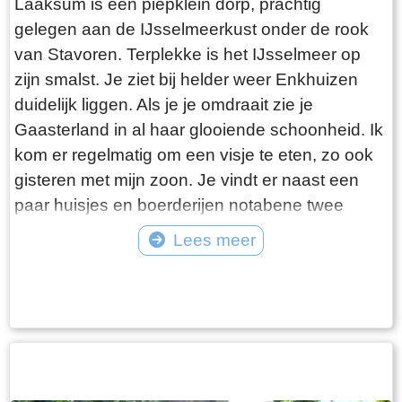
Laaksum is een piepklein dorp, prachtig
gelegen aan de IJsselmeerkust onder de rook
van Stavoren. Terplekke is het IJsselmeer op
zijn smalst. Je ziet bij helder weer Enkhuizen
duidelijk liggen. Als je je omdraait zie je
Gaasterland in al haar glooiende schoonheid. Ik
kom er regelmatig om een visje te eten, zo ook
gisteren met mijn zoon. Je vindt er naast een
paar huisjes en boerderijen notabene twee
visrestaurants op steenworp afstand van elkaar.
Lees meer
Er schijnt het jaar rond voldoende klandizie te
Tekst: © Bauke Folkertsma Foto: © Bauke Folkertsma
zijn voor beide en dat stelt gerust. Gisteren
stond er “Laaksumer Bot” op de kaart bij het
linker restaurant dat sinds een paar jaar in de
voormalige zoutloods gevestigd is. Zolang de
voorraad strekt welteverstaan. De naam