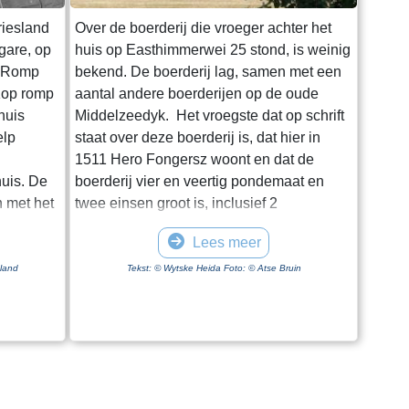
riesland
Over de boerderij die vroeger achter het
gare, op
huis op Easthimmerwei 25 stond, is weinig
s Romp
bekend. De boerderij lag, samen met een
 Kop romp
aantal andere boerderijen op de oude
huis
Middelzeedyk. Het vroegste dat op schrift
elp
staat over deze boerderij is, dat hier in
1511 Hero Fongersz woont en dat de
uis. De
boerderij vier en veertig pondemaat en
 met het
twee einsen groot is, inclusief 2
 dak. De
pondemaat “Saedlant leggende, om ende
Lees meer
t de
om an Hero fros huijs ende Heem“. Het
scheiden
weiland ligt vanaf de boerderij tot aan de
sland
Tekst: © Wytske Heida Foto: © Atse Bruin
nhuis is
Mieddyk en het “hoijland” ligt in het
et
Meerland (Marlân). De boer moet over het
voorhuis.
Tiltsje, Suderbuursterleane, door het dorp
e varieert
Folsgara naar de Tsjaerddyk om bij het
ee dat de
land te komen, aangezien er geen
de
verbinding over de Mieddyk is. Hoe de