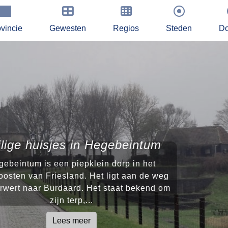
vincie
Gewesten
Regios
Steden
Do
eintum
De co
 in het
Voorheen 
aan de weg
het momen
 bekend om
afgeslot