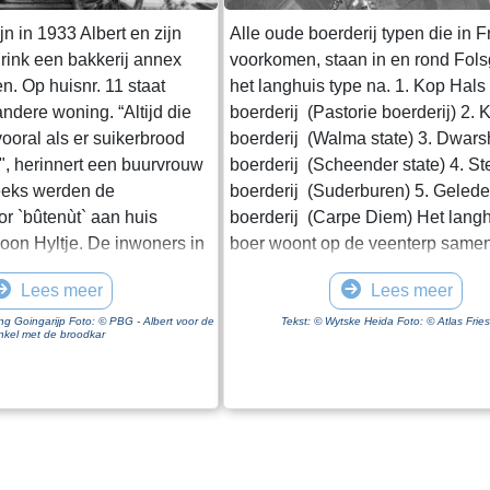
jn in 1933 Albert en zijn
Alle oude boerderij typen die in F
rink een bakkerij annex
voorkomen, staan in en rond Fols
. Op huisnr. 11 staat
het langhuis type na. 1. Kop Hal
ndere woning. “Altijd die
boerderij (Pastorie boerderij) 2.
vooral als er suikerbrood
boerderij (Walma state) 3. Dwars
, herinnert een buurvrouw
boerderij (Scheender state) 4. St
eeks werden de
boerderij (Suderburen) 5. Gelede
or `bûtenùt` aan huis
boerderij (Carpe Diem) Het langh
oon Hyltje. De inwoners in
boer woont op de veenterp samen
sten het brood zelf halen,
vee in een open ruimte onder één
Lees meer
Lees meer
n wel als beloning een stuk
ontwikkeling van de boerderij gaa
mee. Dit was een soort
volgende fase in, als de boer ge
ang Goingarijp Foto: © PBG - Albert voor de
Tekst: © Wytske Heida Foto: © Atlas Frie
nkel met de broodkar
r de bakker de kanten van
van het vee gaat wonen. Het woo
 te geven aan de klanten.
van de schuur gescheiden door h
m ook wel `kantkoek`
middenhuis, dat lager is dan het 
nkel en bakkerij waren het
Daarachter de schuur, die in lengt
an het dorp. Albert en
afhankelijk van het aantal stuks v
echte dorpsmensen en
boer heeft. Het hooi wordt naast 