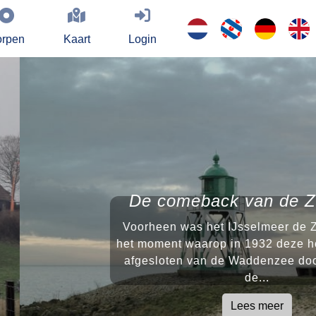
rpen
Kaart
Login
meback van de Zuiderzee
was het IJsselmeer de Zuiderzee. Tot
t waarop in 1932 deze heuse zee werd
en van de Waddenzee door middel van
de...
Lees meer