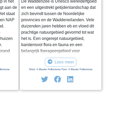
p in het
De Waddenzee is Unesco werelderfgoed
igt aan de
en een uitgestrekt getijdenlandschap dat
et staat
zich bevindt tussen de Noordelijke
oven NAP
provincies en de Waddeneilanden. Vele
nd.
duizenden jaren hebben eb en vloed dit
)
prachtige natuurgebied gevormd tot wat
 huizen
het is. Een ongerept natuurgebied,
e.
barstensvol flora en fauna en een
rprand
belangrijk foerageergebied voor
entale
trekvogels. Hoewel het een enorm gebied
Lees meer
.
is blijkt het lastig om het van dichtbij te
ge dag in
zien en ervaren. Natuurlijk kun je in
lkertsma
Tekst: © Bauke Folkertsma Foto: © Bauke Folkertsma
iode is
Friesland en Groningen vanaf en onder
f geen
aan de dijk het gebied bewonderen. Maar
 optimaal
je moet al gaan wadlopen om het echt van
uwing. Een
dichtbij te bekijken. Wadlopen kun je
 kerk”.
echter maar op een aantal vaste plaatsen
doen en ook nog eens uitsluitend onder
n voetpad
begeleiding van een gids. In Friesland kan