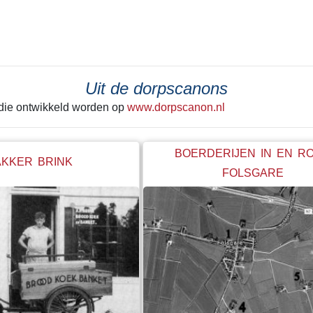
 laatste keer achter zich
tekeer ging zie je het best in He
Alleen de grond onder de huisjes
kerk werd met rust gelaten. Een g
betonnen steunwal geeft wellicht
de laatste schep de grond in ging
Uit de dorpscanons
hele boel begon te schuiven. Ie
 die ontwikkeld worden op
www.dorpscanon.nl
"stop" hebben geroepen. Net op ti
BOERDERIJEN IN EN R
AKKER BRINK
FOLSGARE