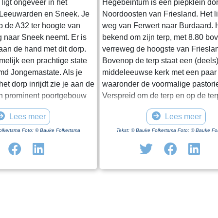
ligt ongeveer in het
Hegebeintum is een piepklein dor
 Leeuwarden en Sneek. Je
Noordoosten van Friesland. Het l
op de A32 ter hoogte van
weg van Ferwert naar Burdaard. H
g naar Sneek neemt. Er is
bekend om zijn terp, met 8.80 b
 aan de hand met dit dorp.
verreweg de hoogste van Friesla
amelijk een prachtige state
Bovenop de terp staat een (deels
d Jongemastate. Als je
middeleeuwse kerk met een paar
et dorp inrijdt zie je aan de
waaronder de voormalige pastori
n prominent poortgebouw
Verspreid om de terp en op de te
et enige nog overeind
een paar boerderijen, het monum
Lees meer
Lees meer
t van Jongemastate. Het
Harsta-state en een dozijn huizen
ft toegang tot het park
Gisteren was ik er op een druileri
olkertsma Foto: © Bauke Folkertsma
Tekst: © Bauke Folkertsma Foto: © Bauke Fo
In het poortgebouw zit een
december. Voordeel van deze per
eur waarop met statige
dat de bomen rondom het kerkho
ieve de deur te sluiten aub”.
blad dragen. Daardoor heb je een
te waard om het park eens
uitzicht op de terp en haar bebo
vindt er stinzenflora en
ideale dag voor een “rondje om de
n van de state die er eens
Vanaf de parkeerplaats bij het
 Grote brokken zandsteen
bezoekerscentrum loop je via ee