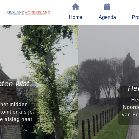
Home
Agenda
Pro
Heilige huisjes in Hegeb
Hegebeintum is een piepklein dorp
Noordoosten van Friesland. Het ligt 
van Ferwert naar Burdaard. Het staat
zijn terp,...
Lees meer