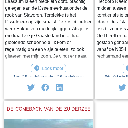
Laaksum is een piepklein dorp, prachtig
Het dorp Raerd 
gelegen aan de IJsselmeerkust onder de
midden tussen
rook van Stavoren. Terplekke is het
komt er als je 
IJsselmeer op zijn smalst. Je ziet bij helder
Idaerd de afsla
weer Enkhuizen duidelijk liggen. Als je je
iets bijzonders
omdraait zie je Gaasterland in al haar
Ooit heeft er n
glooiende schoonheid. Ik kom er
gestaan genaam
regelmatig om een visje te eten, zo ook
vanaf de N354 h
gisteren met mijn zoon. Je vindt er naast
rechterhand ee
een paar huisjes en boerderijen notabene
staan. Dit is h
Lees meer
twee visrestaurants op steenworp afstand
staande restan
van elkaar. Er schijnt het jaar rond
poortgebouw gee
Tekst: © Bauke Folkertsma Foto: © Bauke Folkertsma
Tekst: © Bauke F
voldoende klandizie te zijn voor beide en
Jongemastate. 
dat stelt gerust. Gisteren stond er
zware groene d
“Laaksumer Bot” op de kaart bij het linker
sierletters “gel
restaurant dat sinds een paar jaar in de
Het is de moei
DE COMEBACK VAN DE ZUIDERZEE
voormalige zoutloods gevestigd is. Zolang
te bekijken. Je 
de voorraad strekt welteverstaan. De naam
stenen restante
“Laaksumer Bot” suggereert dat de vis
gestaan heeft.