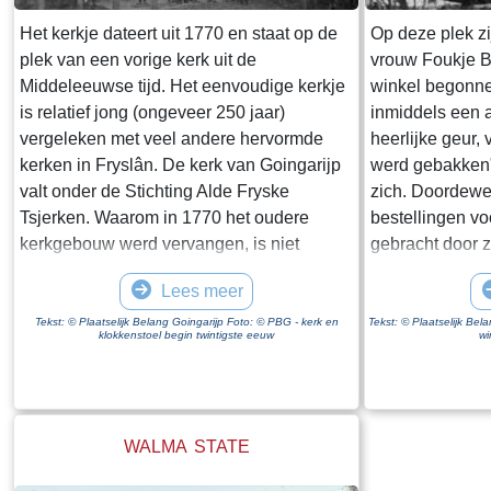
gerealiseerd. Rijkswaterstaat schrijft op de
website van de Afsluitdijk "De
Het kerkje dateert uit 1770 en staat op de
Op deze plek zi
Vismigratierivier is een vernieuwend plan
plek van een vorige kerk uit de
vrouw Foukje B
om de Waddenzee en het IJsselmeer weer
Middeleeuwse tijd. Het eenvoudige kerkje
winkel begonnen
met elkaar te verbinden". Wikipedia zegt
is relatief jong (ongeveer 250 jaar)
inmiddels een a
dat een zee "een grote hoeveelheid water
vergeleken met veel andere hervormde
heerlijke geur, 
is die in open verbinding staat met een
kerken in Fryslân. De kerk van Goingarijp
werd gebakken"
andere zee". Ik weet niet hoeveel moeite
valt onder de Stichting Alde Fryske
zich. Doordew
het kost om een geografische naam te
Tsjerken. Waarom in 1770 het oudere
bestellingen vo
wijzigen maar wat mij betreft krijgt de
kerkgebouw werd vervangen, is niet
gebracht door z
Zuiderzee een comeback.
bekend. Op een tekening, gemaakt in 1723
het `doarp` moe
Lees meer
door Stellingwerf, ziet het kerkje er niet
maar kregen da
bouwvallig uit. De Hervormde Gemeente
`koarstekoeke` 
Tekst: © Plaatselijk Belang Goingarijp Foto: © PBG - kerk en
Tekst: © Plaatselijk Bel
klokkenstoel begin twintigste eeuw
wi
van Goingarijp vormde samen met het drie
kruidkoek, waa
kilometer verderop gelegen dorp Broek
afsneed om weg
een gecombineerde kerkelijke gemeente.
Het werd daaro
De dorpen deelden de predikant. Tot in de
genoemd. De wi
WALMA STATE
twintigste eeuw werd de dominee van het
kloppend hart v
ene dorp naar het andere dorp geroeid.
Foukje waren 