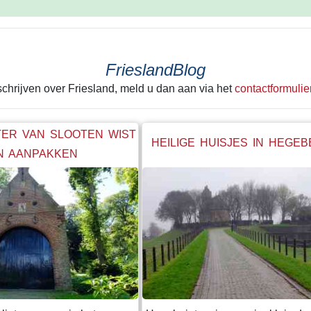
FrieslandBlog
 schrijven over Friesland, meld u dan aan via het
contactformulie
ER VAN SLOOTEN WIST
HEILIGE HUISJES IN HEGE
N AANPAKKEN