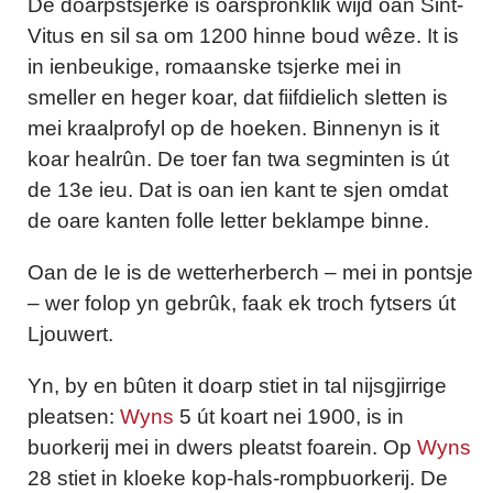
De doarpstsjerke is oarspronklik wijd oan Sint-
Vitus en sil sa om 1200 hinne boud wêze. It is
in ienbeukige, romaanske tsjerke mei in
smeller en heger koar, dat fiifdielich sletten is
mei kraalprofyl op de hoeken. Binnenyn is it
koar healrûn. De toer fan twa segminten is út
de 13e ieu. Dat is oan ien kant te sjen omdat
de oare kanten folle letter beklampe binne.
Oan de Ie is de wetterherberch – mei in pontsje
– wer folop yn gebrûk, faak ek troch fytsers út
Ljouwert.
Yn, by en bûten it doarp stiet in tal nijsgjirrige
pleatsen:
Wyns
5 út koart nei 1900, is in
buorkerij mei in dwers pleatst foarein. Op
Wyns
28 stiet in kloeke kop-hals-rompbuorkerij. De