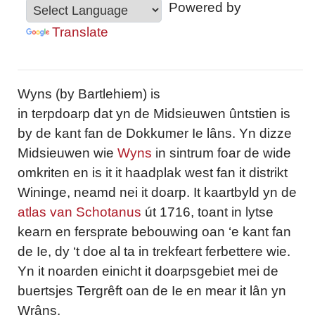
Powered by
Translate
Wyns (by Bartlehiem) is
in terpdoarp dat yn de Midsieuwen ûntstien is
by de kant fan de Dokkumer Ie lâns. Yn dizze
Midsieuwen wie
Wyns
in sintrum foar de wide
omkriten en is it it haadplak west fan it distrikt
Wininge, neamd nei it doarp. It kaartbyld yn de
atlas van Schotanus
út 1716, toant in lytse
kearn en fersprate bebouwing oan ‘e kant fan
de Ie, dy ‘t doe al ta in trekfeart ferbettere wie.
Yn it noarden einicht it doarpsgebiet mei de
buertsjes Tergrêft oan de Ie en mear it lân yn
Wrâns.