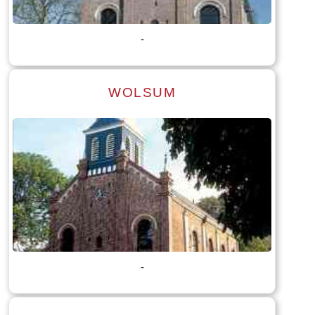
Tekst: © Foto: © Hendrik van Kampen
-
WOLSUM
Lees meer
Tekst: © Foto: © Marica van der Meer
-