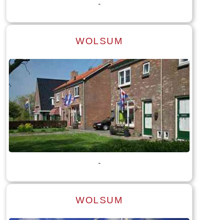
-
WOLSUM
Lees meer
Tekst: © Foto: © Marica van der Meer
-
WOLSUM