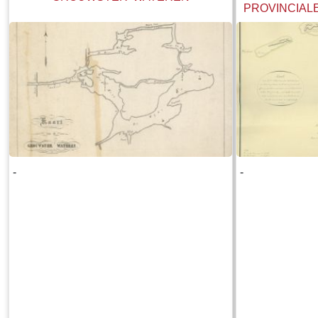
PROVINCIAL
DEDAAR O
BRUGG
-
-