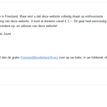
 in Friesland. Maar wist u dat deze website volledig draait op enthousiaste
ing van deze website. U kunt al doneren vanaf € 1,--. Dit gaat heel eenvoudig
e verdere op- en uitbouw van deze website!
te Joure
l dan de gratis
FrieslandWonderland-flyers
voor op uw balie, in uw folderrek of