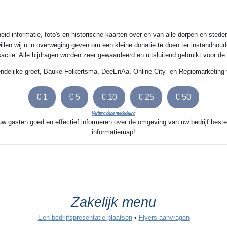
 informatie, foto's en historische kaarten over en van alle dorpen en steden
illen wij u in overweging geven om een kleine donatie te doen ter instandhoud
nsactie. Alle bijdragen worden zeer gewaardeerd en uitsluitend gebruikt voor d
endelijke groet, Bauke Folkertsma, DeeEnAa, Online City- en Regiomarketing 
Verberg deze mededeling
 uw gasten goed en effectief informeren over de omgeving van uw bedrijf beste
informatiemap!
Zakelijk menu
Een bedrijfspresentatie plaatsen
•
Flyers aanvragen