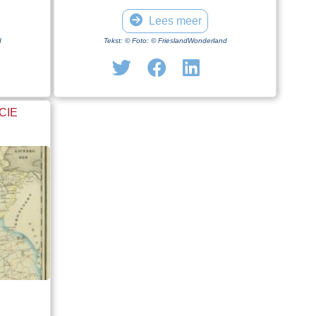
Lees meer
d
Tekst: © Foto: © FrieslandWonderland
CIE