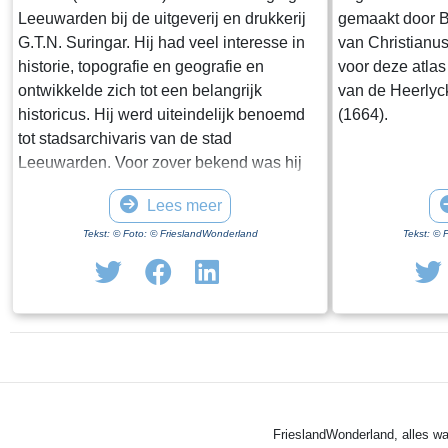
Leeuwarden bij de uitgeverij en drukkerij
gemaakt door 
G.T.N. Suringar. Hij had veel interesse in
van Christianu
historie, topografie en geografie en
voor deze atlas
ontwikkelde zich tot een belangrijk
van de Heerlyc
historicus. Hij werd uiteindelijk benoemd
(1664).
tot stadsarchivaris van de stad
Leeuwarden. Voor zover bekend was hij
de eerste echte stadsarchivaris van
Lees meer
Nederland. Uiteindelijk heeft hij in
Leeuwarden een eigen boekhandel en
Tekst: © Foto: © FrieslandWonderland
Tekst: © 
drukkerij gestart waarbinnen hij, in
opdracht van Gedeputeerde Staten van
Friesland, in een oplage van 286 stuks de
Nieuwe Atlas van Friesland heeft
uitgegeven, nu wijd en zijd bekend als de
Eekhof-atlas.
FrieslandWonderland, alles wa