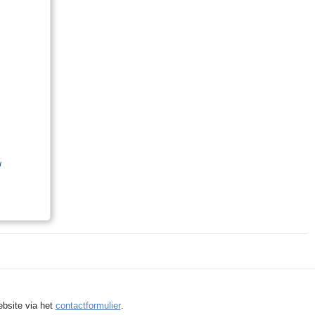
d
ebsite via het
contactformulier
.