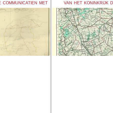
E COMMUNICATIEN MET
VAN HET KONINKRIJK 
P ZICH BEVINDENDE
NEDERLANDEN, SCHAAL 1:
EN TOLLEN ETC.
(KAARTBLAD 11 WEST
HEERENVEEN)