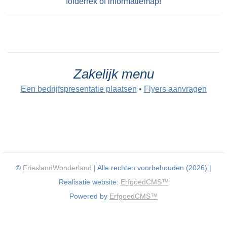
folderrek of informatiemap!
Zakelijk menu
Een bedrijfspresentatie plaatsen
•
Flyers aanvragen
©
FrieslandWonderland
| Alle rechten voorbehouden (2026) |
Realisatie website:
ErfgoedCMS™
Powered by
ErfgoedCMS™