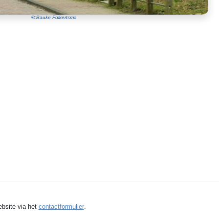
©:Bauke Folkertsma
ebsite via het
contactformulier
.