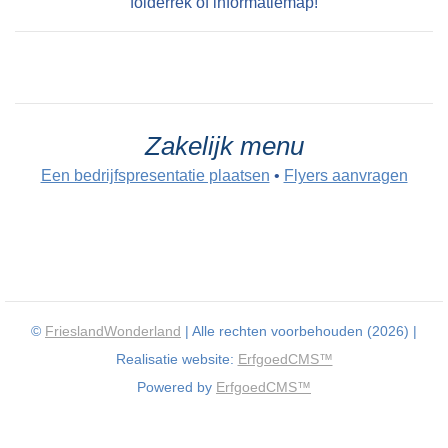
folderrek of informatiemap!
Zakelijk menu
Een bedrijfspresentatie plaatsen
•
Flyers aanvragen
©
FrieslandWonderland
| Alle rechten voorbehouden (2026) |
Realisatie website:
ErfgoedCMS™
Powered by
ErfgoedCMS™