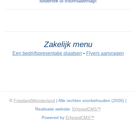
folderrek of informatiemap!
Zakelijk menu
Een bedrijfspresentatie plaatsen
•
Flyers aanvragen
©
FrieslandWonderland
| Alle rechten voorbehouden (2026) |
Realisatie website:
ErfgoedCMS™
Powered by
ErfgoedCMS™