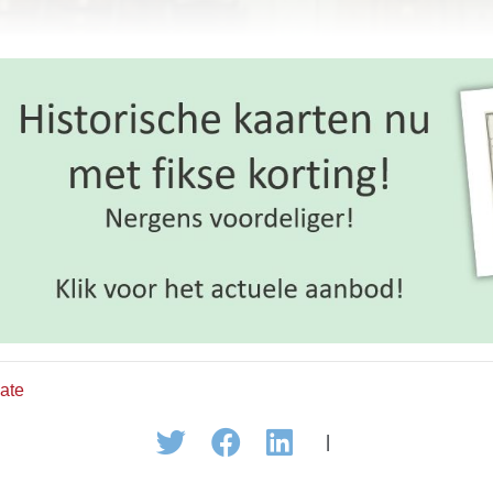
ate
|