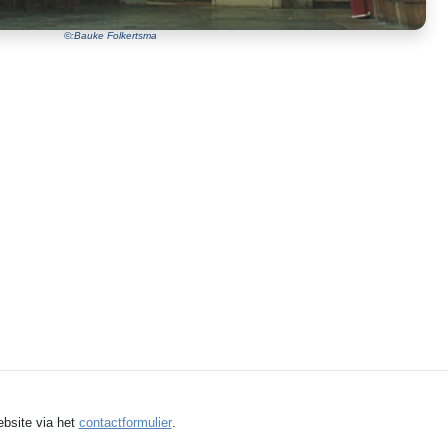
©:Bauke Folkertsma
ebsite via het
contactformulier
.