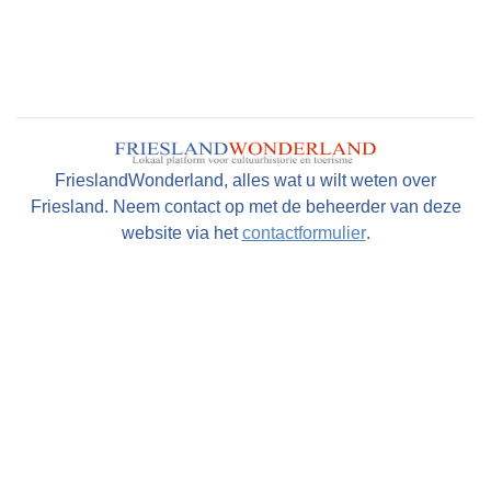
FrieslandWonderland, alles wat u wilt weten over
Friesland. Neem contact op met de beheerder van deze
website via het
contactformulier
.
Steun deze website
Wij hopen dat u deze website waardeert en geniet van de
enorme hoeveelheid informatie, foto's en historische
kaarten over en van alle dorpen en steden in Friesland.
Maar wist u dat deze website volledig draait op
enthousiaste vrijwilligers en geen commerciële en
betaalde uitingen bevat. Om die reden willen wij u in
overweging geven om een kleine donatie te doen ter