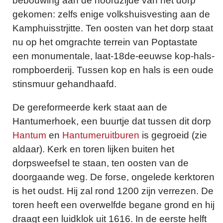
bebouwing aan de noordzijde van het dorp
gekomen: zelfs enige volkshuisvesting aan de
Kamphuisstrjitte. Ten oosten van het dorp staat
nu op het omgrachte terrein van Poptastate
een monumentale, laat-18de-eeuwse kop-hals-
rompboerderij. Tussen kop en hals is een oude
stinsmuur gehandhaafd.
De gereformeerde kerk staat aan de
Hantumerhoek, een buurtje dat tussen dit dorp
Hantum
en
Hantumeruitburen
is gegroeid (zie
aldaar). Kerk en toren lijken buiten het
dorpsweefsel te staan, ten oosten van de
doorgaande weg. De forse, ongelede kerktoren
is het oudst. Hij zal rond 1200 zijn verrezen. De
toren heeft een overwelfde begane grond en hij
draagt een luidklok uit 1616. In de eerste helft