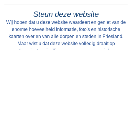
Steun deze website
Wij hopen dat u deze website waardeert en geniet van de
enorme hoeveelheid informatie, foto's en historische
kaarten over en van alle dorpen en steden in Friesland.
Maar wist u dat deze website volledig draait op
enthousiaste vrijwilligers en geen commerciële en
betaalde uitingen bevat. Om die reden willen wij u in
overweging geven om een kleine donatie te doen ter
instandhouding van deze website. U kunt al doneren vanaf
€ 1,--. Dit gaat heel eenvoudig en anoniem (als u wilt) via
een iDeal transactie. Alle bijdragen worden zeer
gewaardeerd en uitsluitend gebruikt voor de verdere op- en
uitbouw van deze website!
Met vriendelijke groet, Bauke Folkertsma, DeeEnAa,
Online City- en Regiomarketing te Joure