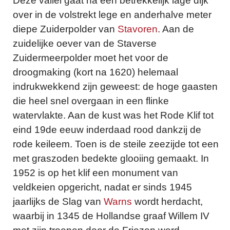
Deze vallei gaat na een betrekkelijk lage dijk
over in de volstrekt lege en anderhalve meter
diepe Zuiderpolder van
Stavoren
. Aan de
zuidelijke oever van de Staverse
Zuidermeerpolder moet het voor de
droogmaking (kort na 1620) helemaal
indrukwekkend zijn geweest: de hoge gaasten
die heel snel overgaan in een flinke
watervlakte. Aan de kust was het Rode Klif tot
eind 19de eeuw inderdaad rood dankzij de
rode keileem. Toen is de steile zeezijde tot een
met graszoden bedekte glooiing gemaakt. In
1952 is op het klif een monument van
veldkeien opgericht, nadat er sinds 1945
jaarlijks de Slag van
Warns
wordt herdacht,
waarbij in 1345 de Hollandse graaf Willem IV