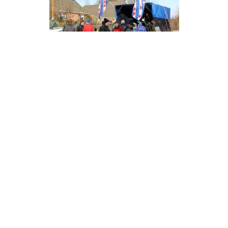
Drukte op het ijs bij de Koek en
Zopie, Bartlehiem
Disclaimer
FrieslandWonderland, alles wat u wilt weten over