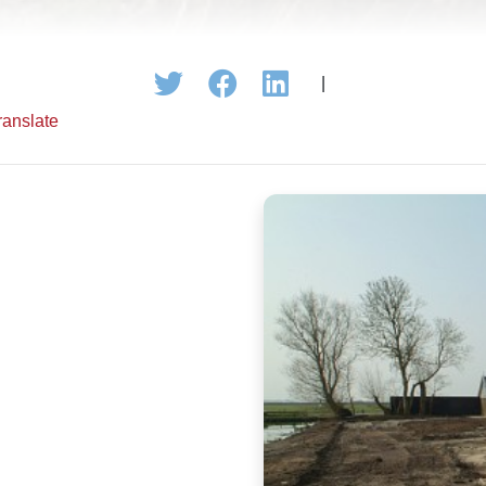
|
ranslate