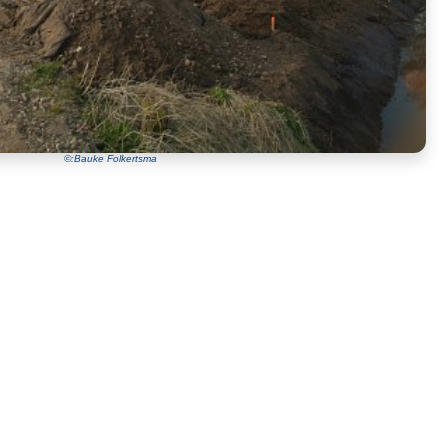
©:Bauke Folkertsma