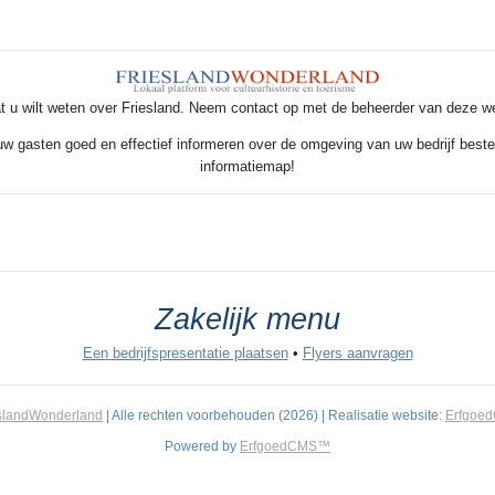
t u wilt weten over Friesland. Neem contact op met de beheerder van deze w
 uw gasten goed en effectief informeren over de omgeving van uw bedrijf beste
informatiemap!
Zakelijk menu
Een bedrijfspresentatie plaatsen
•
Flyers aanvragen
slandWonderland
| Alle rechten voorbehouden (2026) | Realisatie website:
Erfgoe
Powered by
ErfgoedCMS™