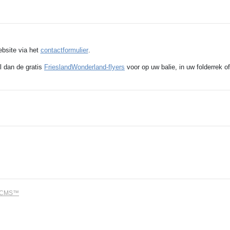
ebsite via het
contactformulier
.
l dan de gratis
FrieslandWonderland-flyers
voor op uw balie, in uw folderrek of
dCMS™