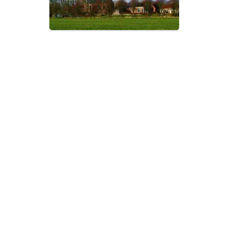
Disclaimer
FrieslandWonderland, alles wat u wilt weten over
Friesland. Neem contact op met de beheerder van deze
website via het
contactformulier
.