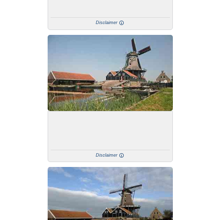
Colofon
Disclaimer
Uitgeverij: NoordBoek - Auteur: Peter
Karstkarel
Disclaimer