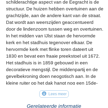
schilderachtige aspect van de Eegracht is de
structuur. De huizen hebben overtuinen aan de
grachtzijde, aan de andere kant van de straat.
Dat wordt aan weerszijden geaccentueerd
door de lindenzoom tussen weg en overtuinen.
In het midden van IJlst staan de hervormde
kerk en het stadhuis tegenover elkaar. De
hervormde kerk met flinke toren dateert uit
1830 en bevat een fraaie preekstoel uit 1672.
Het stadhuis is in 1859 gebouwd in een
decoratieve mengstijl. De middenpartij en de
gevelbekroning doen neogotisch aan. In de
kleine ruiter op het dak hangt nog een 15de-
eeuws klokje, afkomstig uit het kleine IJlster
Lees meer
karmelietenklooster. De raadzaal is in
charmante biedermeierstijl ingericht.
Gerelateerde informatie