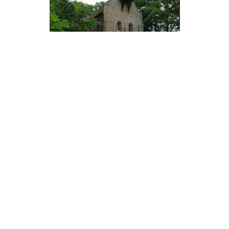
Disclaimer
FrieslandWonderland, alles wat u wilt weten over
Friesland. Neem contact op met de beheerder van deze