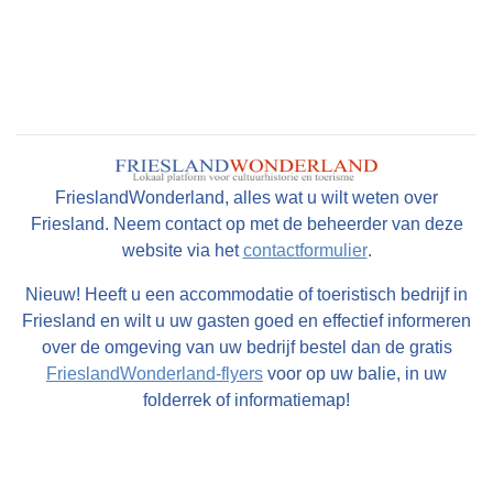
Onderhouden van communicatie met interne
en externe belanghebbenden
Assisteren bij speciale projecten en ad-
hoctaken toegewezen door het
managementteam
3. Vaardigheden en kwalificaties
FrieslandWonderland, alles wat u wilt weten over
Om succesvol te zijn als
Management
Friesland. Neem contact op met de beheerder van deze
Assistant
, moet je over een aantal essentiële
website via het
contactformulier
.
vaardigheden en kwalificaties beschikken,
Nieuw! Heeft u een accommodatie of toeristisch bedrijf in
waaronder:
Friesland en wilt u uw gasten goed en effectief informeren
over de omgeving van uw bedrijf bestel dan de gratis
Uitstekende communicatieve vaardigheden,
FrieslandWonderland-flyers
voor op uw balie, in uw
zowel mondeling als schriftelijk
folderrek of informatiemap!
Sterke organisatorische en time-
management vaardigheden
Goede kennis van administratieve