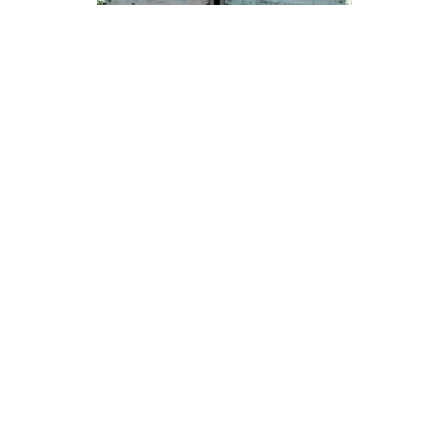
Disclaimer
FrieslandWonderland, alles wat u wilt weten over
Friesland. Neem contact op met de beheerder van deze
website via het
contactformulier
.