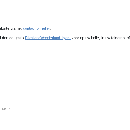
ebsite via het
contactformulier
.
l dan de gratis
FrieslandWonderland-flyers
voor op uw balie, in uw folderrek of
dCMS™