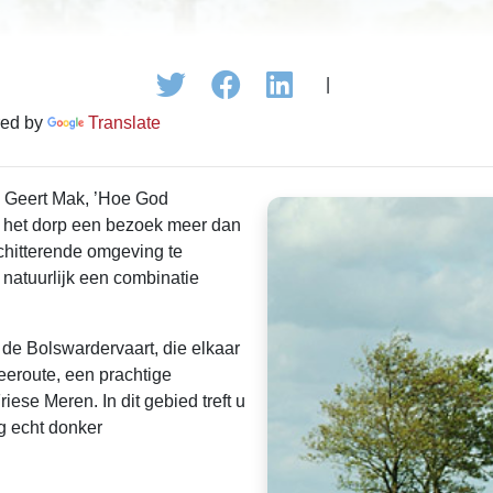
|
ed by
Translate
n Geert Mak, ’Hoe God
is het dorp een bezoek meer dan
chitterende omgeving te
f natuurlijk een combinatie
de Bolswardervaart, die elkaar
eeroute, een prachtige
ese Meren. In dit gebied treft u
og echt donker