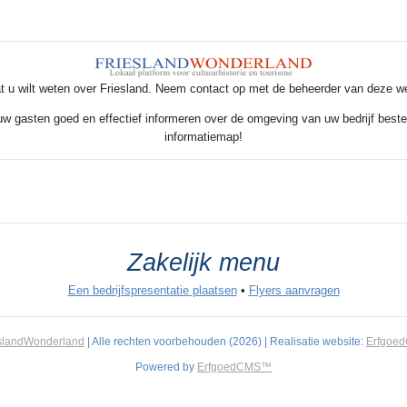
t u wilt weten over Friesland. Neem contact op met de beheerder van deze w
 uw gasten goed en effectief informeren over de omgeving van uw bedrijf beste
informatiemap!
Zakelijk menu
Een bedrijfspresentatie plaatsen
•
Flyers aanvragen
slandWonderland
| Alle rechten voorbehouden (2026) | Realisatie website:
Erfgoe
Powered by
ErfgoedCMS™