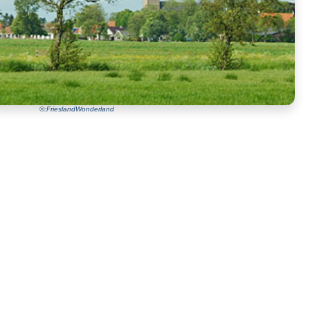
©:FrieslandWonderland