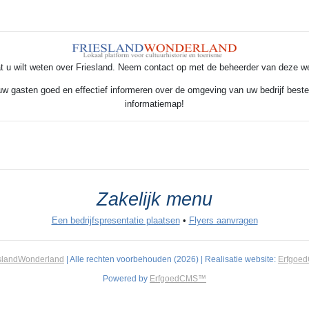
t u wilt weten over Friesland. Neem contact op met de beheerder van deze w
 uw gasten goed en effectief informeren over de omgeving van uw bedrijf beste
informatiemap!
Zakelijk menu
Een bedrijfspresentatie plaatsen
•
Flyers aanvragen
slandWonderland
| Alle rechten voorbehouden (2026) | Realisatie website:
Erfgoe
Powered by
ErfgoedCMS™