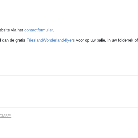
ebsite via het
contactformulier
.
l dan de gratis
FrieslandWonderland-flyers
voor op uw balie, in uw folderrek of
dCMS™