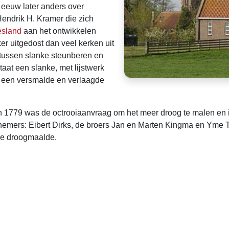
 eeuw later anders over
Hendrik H. Kramer die zich
esland
aan het ontwikkelen
jker uitgedost dan veel kerken uit
s tussen slanke steunberen en
taat een slanke, met lijstwerk
s een versmalde en verlaagde
n 1779 was de octrooiaanvraag om het meer droog te malen en 
nemers: Eibert Dirks, de broers Jan en Marten Kingma en Yme T
re droogmaalde.