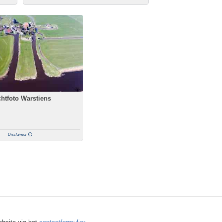
htfoto Warstiens
Disclaimer