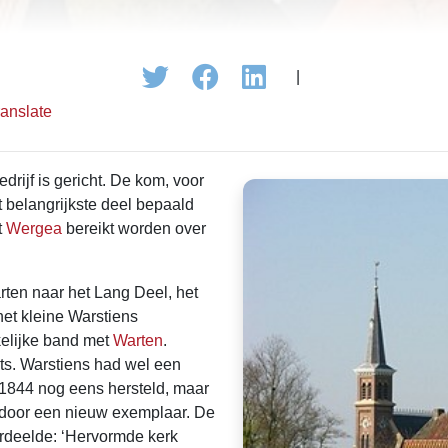
|
ranslate
drijf is gericht. De kom, voor
 belangrijkste deel bepaald
t
Wergea
bereikt worden over
rten naar het Lang Deel, het
het kleine Warstiens
kelijke band met
Warten
.
ts. Warstiens had wel een
 1844 nog eens hersteld, maar
s door een nieuw exemplaar. De
rdeelde: ‘Hervormde kerk