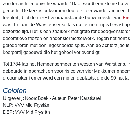
zonder architectonische waarde.’ Daar wordt een kleine halve
gedacht. De kerk is ontworpen door de Leeuwarder architect 
toentertijd tot de meest vooraanstaande bouwmeester van
Fri
was. En aan de Warstienser kerk is dat te zien: zij is beslist ri
dezelfde tijd. Het is een zaalkerk met grote rondboogvenster
decoratieve friezen en ander siermetselwerk. Tegen het front s
gelede toren met een ingesnoerde spits. Aan de achterzijde i
koorpartij gebouwd die het geheel verlevendigt.
Tot 1784 lag het Hempensermeer ten westen van Warstiens. I
gebeurde in opdracht en voor risico van vier Makkumer onder
droogmakerij en er werd een molen geplaatst die de 90 hecta
Colofon
Uitgeverij: NoordBoek - Auteur: Peter Karstkarel
NLP: VVV Mid Fryslân
DEP: VVV Mid Fryslân