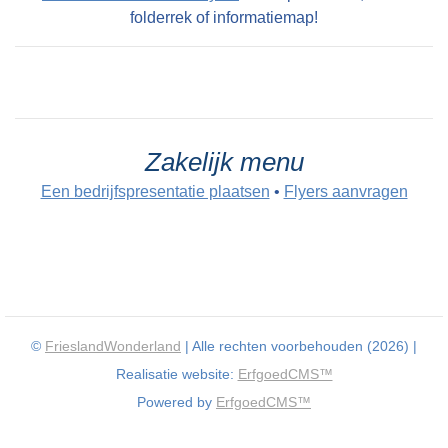
folderrek of informatiemap!
Zakelijk menu
Een bedrijfspresentatie plaatsen
•
Flyers aanvragen
©
FrieslandWonderland
| Alle rechten voorbehouden (2026) |
Realisatie website:
ErfgoedCMS™
Powered by
ErfgoedCMS™