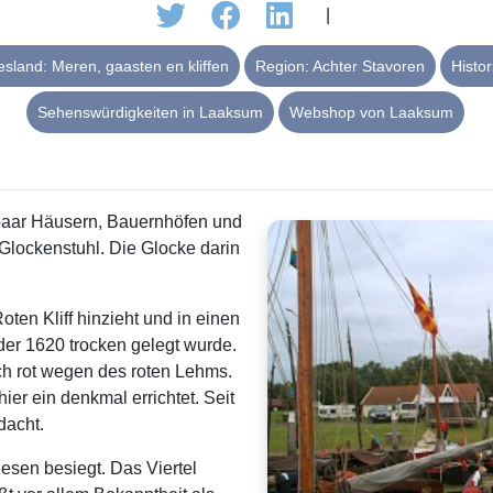
|
sland: Meren, gaasten en kliffen
Region: Achter Stavoren
Histo
Sehenswürdigkeiten in Laaksum
Webshop von Laaksum
n paar Häusern, Bauernhöfen und
Glockenstuhl. Die Glocke darin
oten Kliff hinzieht und in einen
der 1620 trocken gelegt wurde.
ich rot wegen des roten Lehms.
r ein denkmal errichtet. Seit
acht.
iesen besiegt. Das Viertel