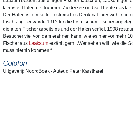
Laaxum besteht aus einigen Fischerhäuschen; Laaxum genießt
kleinster Hafen der früheren Zuiderzee und soll heute das kle
Der Hafen ist ein kultur-historisches Denkmal; hier weht noc
Fischfang.; er wurde 1912 für die heimischen Fischer angele
die alten Fischer arbeitslos und der Hafen verfiel. 1998 restau
Besucher viel von dem erahnen kann, wie es hier vor mehr 100
Fischer aus
Laaksum
erzählt gern: „Wer sehen will, wie die 
muss hierhin kommen.“
Colofon
Uitgeverij: NoordBoek - Auteur: Peter Karstkarel