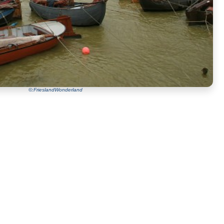
©:FrieslandWonderland