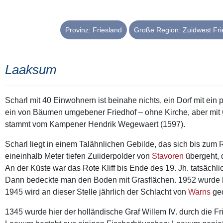
Provinz: Friesland
Große Region: Zuidwest Frie
Laaksum
Scharl mit 40 Einwohnern ist beinahe nichts, ein Dorf mit ei
ein von Bäumen umgebener Friedhof – ohne Kirche, aber mit 
stammt vom Kampener Hendrik Wegewaert (1597).
Scharl liegt in einem Talähnlichen Gebilde, das sich bis zum R
eineinhalb Meter tiefen Zuiiderpolder von
Stavoren
übergeht, 
An der Küste war das Rote Kliff bis Ende des 19. Jh. tatsächl
Dann bedeckte man den Boden mit Grasflächen. 1952 wurde hie
1945 wird an dieser Stelle jährlich der Schlacht von
Warns
ged
1345 wurde hier der holländische Graf Willem IV. durch die Fr